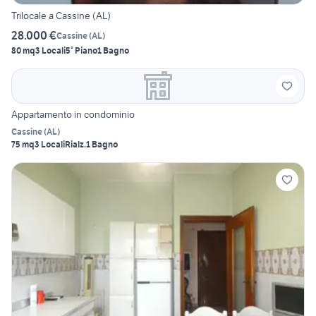
Trilocale a Cassine (AL)
28.000 €
Cassine
(
AL
)
80 mq
3 Locali
5° Piano
1 Bagno
Appartamento in condominio
Cassine
(
AL
)
75 mq
3 Locali
Rialz.
1 Bagno