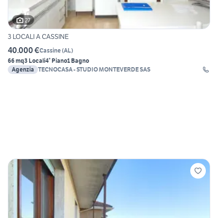
27
3 LOCALI A CASSINE
40.000 €
Cassine
(
AL
)
66 mq
3 Locali
4° Piano
1 Bagno
Agenzia
TECNOCASA - STUDIO MONTEVERDE SAS