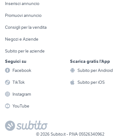
Console e
Accessori per
Casalinghi
Inserisci annuncio
Videogiochi
animali
Elettrodomestici
Promuovi annuncio
Audio/Video
Musica e Film
Giardino e Fai da te
Consigli per la vendita
Fotografia
Libri e Riviste
Abbigliamento e
Negozi e Aziende
Telefonia
Strumenti Musicali
Accessori
Subito per le aziende
Sports
Tutto per i bambini
Seguici su
Scarica gratis l'App
Biciclette
Facebook
Subito per Android
Collezionismo
TikTok
Subito per iOS
Instagram
YouTube
©
2026
Subito.it - P.IVA 05526340962