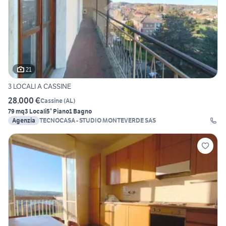
21
3 LOCALI A CASSINE
28.000 €
Cassine
(
AL
)
79 mq
3 Locali
5° Piano
1 Bagno
Agenzia
TECNOCASA - STUDIO MONTEVERDE SAS