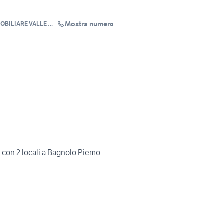
Mostra numero
MOBILIARE VALLE PO
 con 2 locali a Bagnolo Piemo