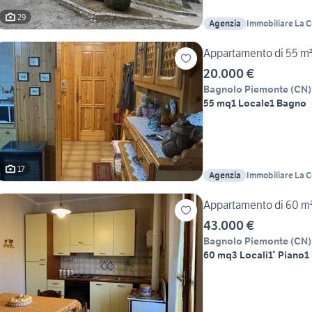
29
Agenzia
Immobiliare La 
Appartamento di 55 m²
20.000 €
Bagnolo Piemonte
(
CN
)
55 mq
1 Locale
1 Bagno
17
Agenzia
Immobiliare La 
Appartamento di 60 m²
43.000 €
Bagnolo Piemonte
(
CN
)
60 mq
3 Locali
1° Piano
1