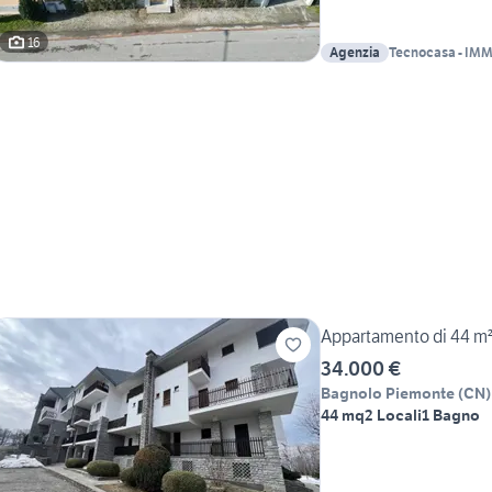
16
Agenzia
Tecnocasa - IM
sas
Appartamento di 44 m²
34.000 €
Bagnolo Piemonte
(
CN
)
44 mq
2 Locali
1 Bagno