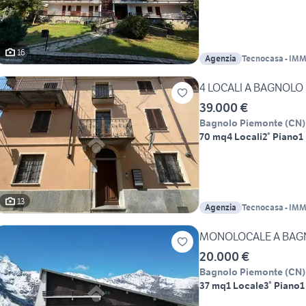
16
Agenzia
Tecnocasa - IM
sas
4 LOCALI A BAGNOLO
39.000 €
Bagnolo Piemonte
(
CN
)
70 mq
4 Locali
2° Piano
1
13
Agenzia
Tecnocasa - IM
sas
MONOLOCALE A BAG
20.000 €
Bagnolo Piemonte
(
CN
)
37 mq
1 Locale
3° Piano
1