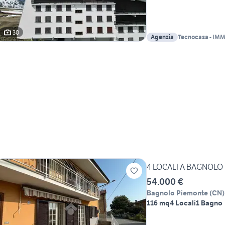
30
Agenzia
Tecnocasa - IM
sas
4 LOCALI A BAGNOLO
54.000 €
Bagnolo Piemonte
(
CN
)
116 mq
4 Locali
1 Bagno