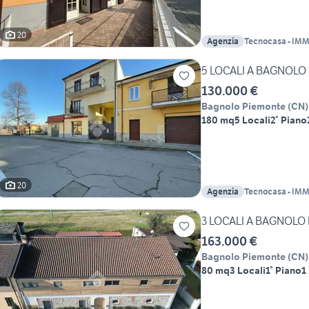
20
Agenzia
Tecnocasa - IM
sas
5 LOCALI A BAGNOLO
130.000 €
Bagnolo Piemonte
(
CN
)
180 mq
5 Locali
2° Piano
20
Agenzia
Tecnocasa - IM
sas
3 LOCALI A BAGNOLO
163.000 €
Bagnolo Piemonte
(
CN
)
80 mq
3 Locali
1° Piano
1