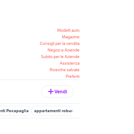
Modelli auto
Magazine
Consigli per la vendita
Negozi e Aziende
Subito per le Aziende
Assistenza
Ricerche salvate
Preferiti
Vendi
nti Pocapaglia
appartamenti roburent
appartamenti in affitto sa