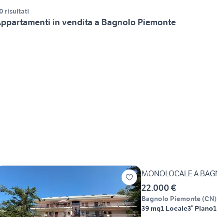
0 risultati
ppartamenti in vendita a Bagnolo Piemonte
MONOLOCALE A BAG
22.000 €
Bagnolo Piemonte
(
CN
)
39 mq
1 Locale
3° Piano
1