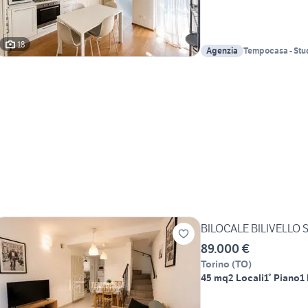
18
Agenzia
Tempocasa - Stu
Campagna S.n.c.
BILOCALE BILIVELLO
89.000 €
Torino
(
TO
)
45 mq
2 Locali
1° Piano
1