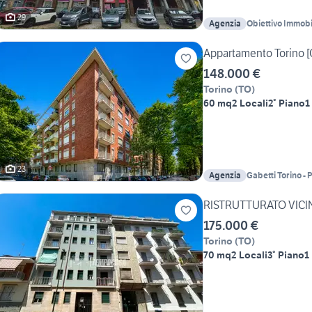
29
Agenzia
Obiettivo Immobi
Appartamento Torino [C
148.000 €
Torino
(
TO
)
60 mq
2 Locali
2° Piano
1
23
Agenzia
Gabetti Torino - 
RISTRUTTURATO VICI
175.000 €
Torino
(
TO
)
70 mq
2 Locali
3° Piano
1