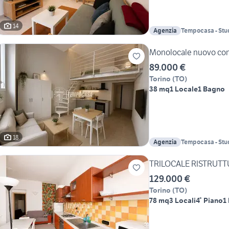
14
Agenzia
Tempocasa - Stu
Campagna S.n.c.
Monolocale nuovo con 
89.000 €
Torino
(
TO
)
38 mq
1 Locale
1 Bagno
18
Agenzia
Tempocasa - Stu
Campagna S.n.c.
TRILOCALE RISTRUT
129.000 €
Torino
(
TO
)
78 mq
3 Locali
4° Piano
1