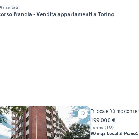
4 risultati
orso francia - Vendita appartamenti a Torino
Trilocale 90 mq con te
199.000 €
Torino
(
TO
)
90 mq
3 Locali
3° Piano
1