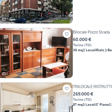
2
Bilocale Pozzo Strada
60.000 €
Torino
(
TO
)
38 mq
2 Locali
Rialz.
1 B
5
TRILOCALE RISTRUTT
269.000 €
Torino
(
TO
)
87 mq
3 Locali
3° Piano
1