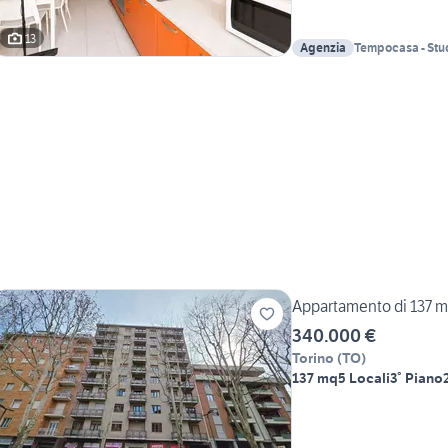
13
Agenzia
Tempocasa - Stu
Campagna S.n.c.
Appartamento di 137 m²
340.000 €
Torino
(
TO
)
137 mq
5 Locali
3° Piano