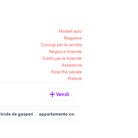
Modelli auto
Magazine
Consigli per la vendita
Negozi e Aziende
Subito per le Aziende
Assistenza
Ricerche salvate
Preferiti
Vendi
alcide de gasperi
appartamento corso italia genova
vendita app