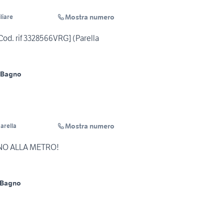
Mostra numero
liare
od. rif 3328566VRG] (Parella
 Bagno
Mostra numero
Parella
NO ALLA METRO!
 Bagno