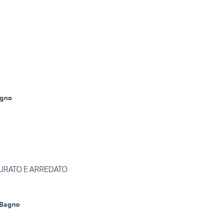
agno
URATO E ARREDATO
 Bagno