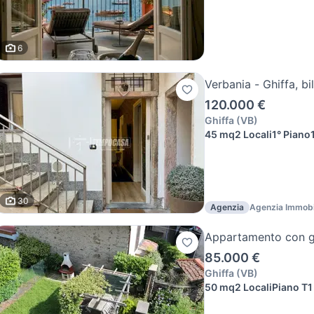
6
Verbania - Ghiffa, bi
120.000 €
Ghiffa
(
VB
)
45 mq
2 Locali
1° Piano
30
Agenzia
Agenzia Immobi
Verbania
Appartamento con gi
85.000 €
Ghiffa
(
VB
)
50 mq
2 Locali
Piano T
1