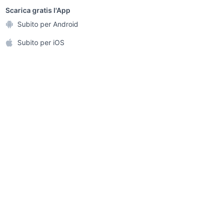
boccadifalco Palermo
a
Scarica gratis l'App
provincia
Animali
Subito per Android
ento e
affa di
edificabile rosolini
Accessori per animali
ghi
Subito per iOS
etto
offerte lavoro agente
Musica e Film
omestici
cia
Ancona provincia
Libri e Riviste
 e Fai da te
Strumenti Musicali
amento e
ri
Sports
r i bambini
Biciclette
Collezionismo