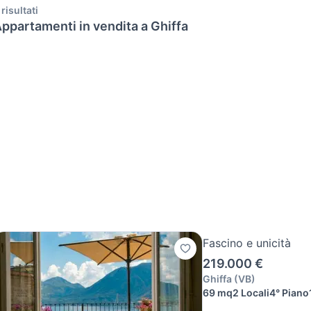
 risultati
ppartamenti in vendita a Ghiffa
Fascino e unicità
219.000 €
Ghiffa
(
VB
)
69 mq
2 Locali
4° Piano