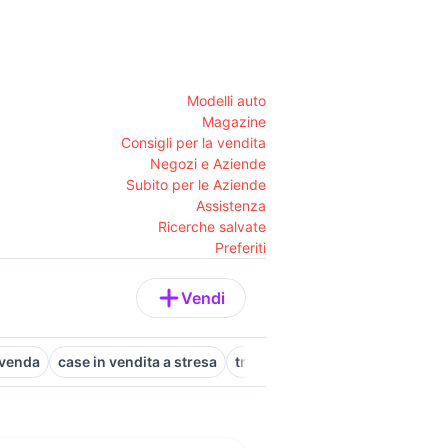
Modelli auto
Magazine
Consigli per la vendita
Negozi e Aziende
Subito per le Aziende
Assistenza
Ricerche salvate
Preferiti
Vendi
ovenda
case in vendita a stresa
trilocali baveno
appartamenti