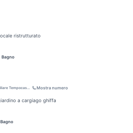
locale ristrutturato
1 Bagno
Mostra numero
liare Tempocasa
ardino a cargiago ghiffa
 Bagno