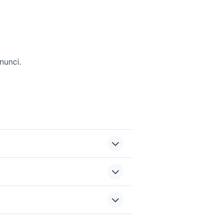
nunci.
ti da
case in vendita a roma
o
ovincia
centro
vendita appartamenti
nte
sports e hobby