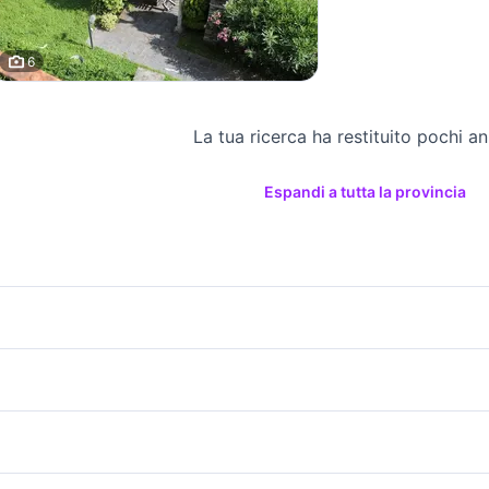
6
La tua ricerca ha restituito pochi an
Espandi a tutta la provincia
icherche simili
Suggerimenti
ilocali castelletto sopra ticino
case in vendita a biella
affitto appartamen
endita appartamenti barriera di
vendita appartamenti casa Torin
ffitto orvieto
affitto a 200 euro siderno
privati Messina pr
ilano Piemonte
case in vendita bra
rilocali san benigno canavese
bilocale grugliasco
appartamenti da
case in vendita lido di
case in vendita fo
lavoro e servizi
elettronica
per la casa e la