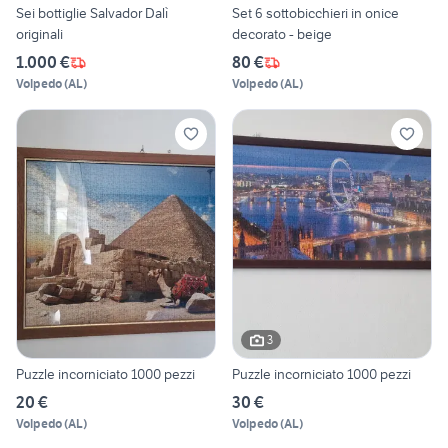
Sei bottiglie Salvador Dalì
Set 6 sottobicchieri in onice
originali
decorato - beige
1.000 €
80 €
Volpedo
(
AL
)
Volpedo
(
AL
)
3
Puzzle incorniciato 1000 pezzi
Puzzle incorniciato 1000 pezzi
20 €
30 €
Volpedo
(
AL
)
Volpedo
(
AL
)