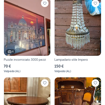
4
Puzzle incorniciato 3000 pezzi
Lampadario stile Impero
70 €
150 €
Volpedo
(
AL
)
Volpedo
(
AL
)