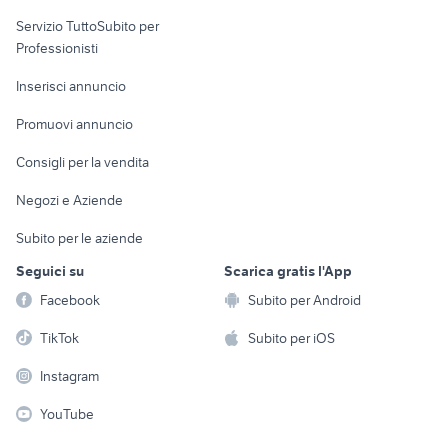
elettronica
per la casa e la
sports e hobby
Servizio TuttoSubito per
persona
Informatica
Animali
Professionisti
Arredamento e
Console e
Accessori per
Casalinghi
Inserisci annuncio
Videogiochi
animali
Elettrodomestici
Promuovi annuncio
Audio/Video
Musica e Film
Giardino e Fai da te
Consigli per la vendita
Fotografia
Libri e Riviste
Abbigliamento e
Negozi e Aziende
Telefonia
Strumenti Musicali
Accessori
Subito per le aziende
Sports
Tutto per i bambini
Seguici su
Scarica gratis l'App
Biciclette
Facebook
Subito per Android
Collezionismo
TikTok
Subito per iOS
Instagram
YouTube