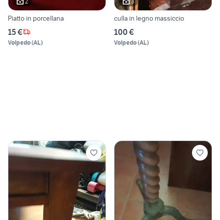
2
3
Piatto in porcellana
culla in legno massiccio
15 €
100 €
Volpedo
(
AL
)
Volpedo
(
AL
)