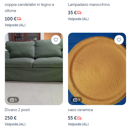
coppia candelabri in legno e
Lampadario marocchino
ottone
35 €
100 €
Volpedo
(
AL
)
Volpedo
(
AL
)
5
3
Divano 2 posti
vaso ceramica
250 €
55 €
Volpedo
(
AL
)
Volpedo
(
AL
)