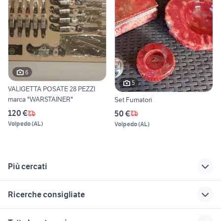
6
5
VALIGETTA POSATE 28 PEZZI
marca "WARSTAINER"
Set Fumatori
120 €
50 €
Volpedo
(
AL
)
Volpedo
(
AL
)
Più cercati
Correlati
Richerche simili
Suggerimenti
Ricerche consigliate
mobili usati mesola
canali uomo
passapomodoro
abbigliamento
elettrico usato
auto grandinate
case in vendita terracina
cassettiera farmacia