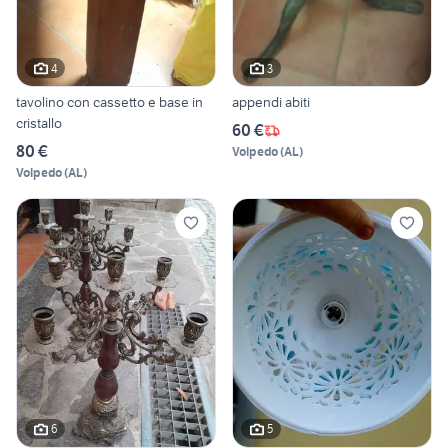
4
3
tavolino con cassetto e base in
appendi abiti
cristallo
60 €
80 €
Volpedo
(
AL
)
Volpedo
(
AL
)
6
5