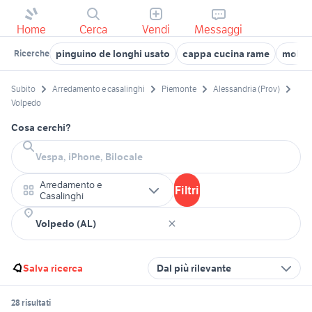
Home
Cerca
Vendi
Messaggi
pinguino de longhi usato
cappa cucina rame
mobili
Ricerche
Subito
Arredamento e casalinghi
Piemonte
Alessandria (Prov)
Volpedo
Cosa cerchi?
Arredamento e
Filtri
Casalinghi
Salva ricerca
Dal più rilevante
28 risultati