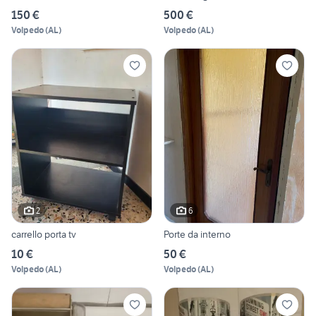
150 €
500 €
Volpedo
(
AL
)
Volpedo
(
AL
)
2
6
carrello porta tv
Porte da interno
10 €
50 €
Volpedo
(
AL
)
Volpedo
(
AL
)