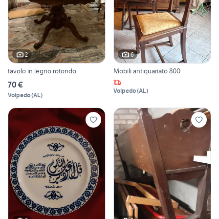
2
6
tavolo in legno rotondo
Mobili antiquariato 800
70 €
Volpedo
(
AL
)
Volpedo
(
AL
)