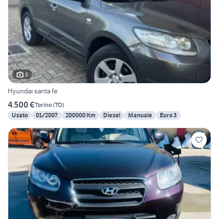
6
Hyundai santa fe
4.500 €
Torino
(
TO
)
Usato
01/2007
200000 Km
Diesel
Manuale
Euro 3