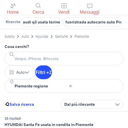
Home
Cerca
Vendi
Messaggi
audi q3 usata torino
fuoristrada autocarro auto Piem
Ricerche
Subito
Auto
Hyundai
Santa Fe
Piemonte
Cosa cerchi?
Filtri +2
Auto
Salva ricerca
Dal più rilevante
18 risultati
HYUNDAI Santa Fe usata in vendita in Piemonte