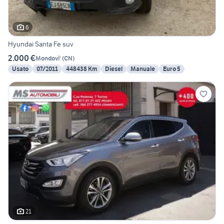
6
Hyundai Santa Fe suv
2.000 €
Mondovi'
(
CN
)
Usato
07/2011
448438 Km
Diesel
Manuale
Euro 5
21