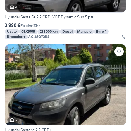
9
Hyundai Santa Fe 2.2 CRDi VGT Dynamic Sun 5 p.ti
3.990 €
Pianfei
(
CN
)
Usato
09/2009
235000 Km
Diesel
Manuale
Euro 4
Rivenditore
A.G. MOTORS
6
Hyundai Santa fe 2.2 CRDi