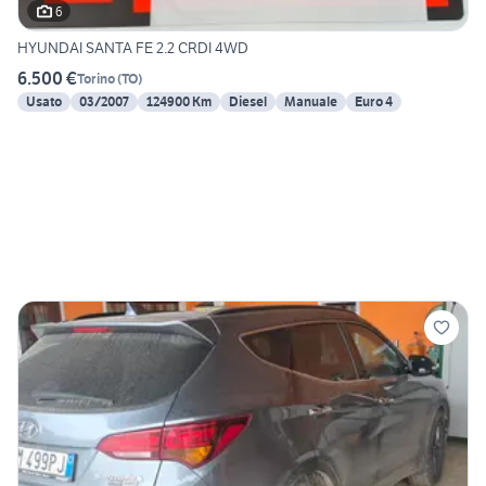
6
HYUNDAI SANTA FE 2.2 CRDI 4WD
6.500 €
Torino
(
TO
)
Usato
03/2007
124900 Km
Diesel
Manuale
Euro 4