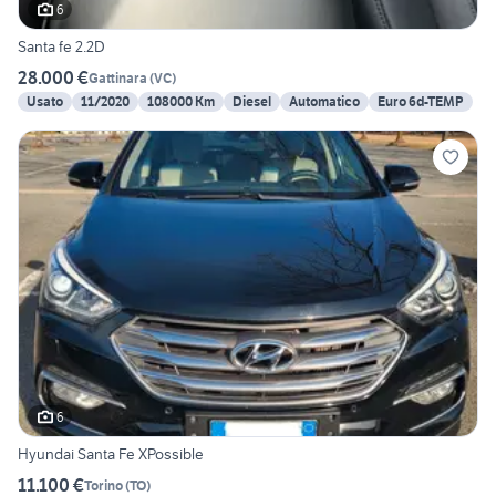
6
Santa fe 2.2D
28.000 €
Gattinara
(
VC
)
Usato
11/2020
108000 Km
Diesel
Automatico
Euro 6d-TEMP
6
Hyundai Santa Fe XPossible
11.100 €
Torino
(
TO
)