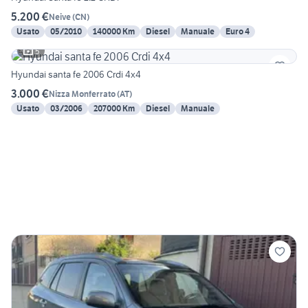
5.200 €
Neive
(
CN
)
Usato
05/2010
140000 Km
Diesel
Manuale
Euro 4
5
Hyundai santa fe 2006 Crdi 4x4
3.000 €
Nizza Monferrato
(
AT
)
Usato
03/2006
207000 Km
Diesel
Manuale