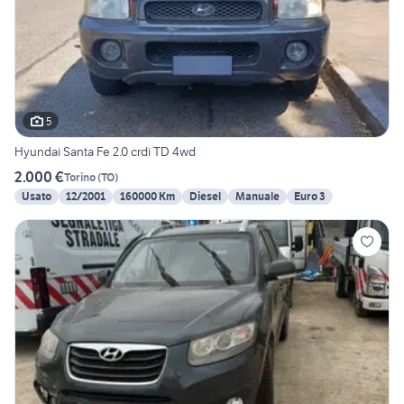
5
Hyundai Santa Fe 2.0 crdi TD 4wd
2.000 €
Torino
(
TO
)
Usato
12/2001
160000 Km
Diesel
Manuale
Euro 3