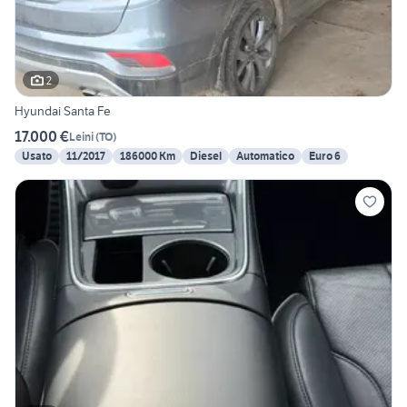
2
Hyundai Santa Fe
17.000 €
Leini
(
TO
)
Usato
11/2017
186000 Km
Diesel
Automatico
Euro 6