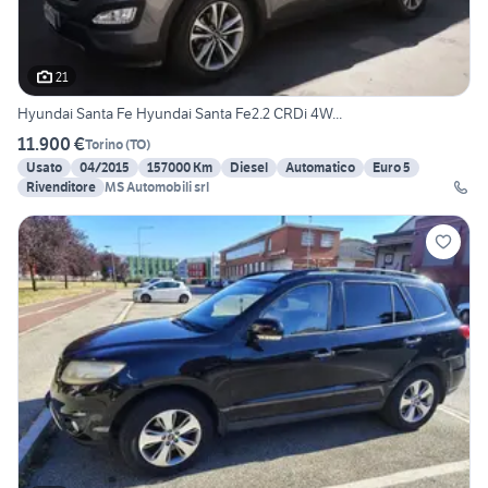
21
Hyundai Santa Fe Hyundai Santa Fe2.2 CRDi 4W...
11.900 €
Torino
(
TO
)
Usato
04/2015
157000 Km
Diesel
Automatico
Euro 5
Rivenditore
MS Automobili srl