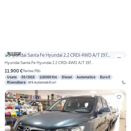
20
Hyundai Santa Fe Hyundai 2.2 CRDi 4WD A/T 197...
11.900 €
Torino
(
TO
)
Usato
03/2015
118000 Km
Diesel
Automatico
Euro 5
Rivenditore
MS Automobili srl