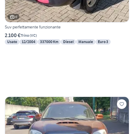
6
Suv perfettamente funzionante
2.100 €
Trino
(
VC
)
Usato
12/2004
337000 Km
Diesel
Manuale
Euro 3