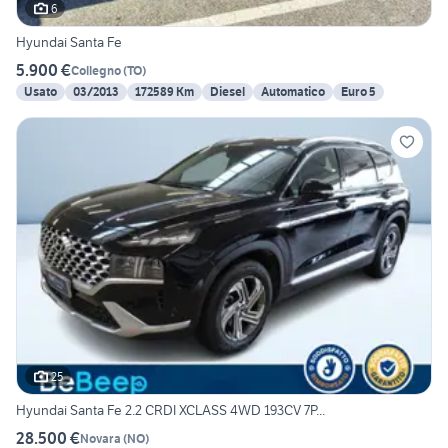
6
Hyundai Santa Fe
5.900 €
Collegno
(
TO
)
Usato
03/2013
172589 Km
Diesel
Automatico
Euro 5
25
Hyundai Santa Fe 2.2 CRDI XCLASS 4WD 193CV 7P...
28.500 €
Novara
(
NO
)