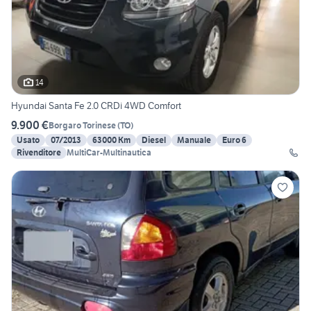
14
Hyundai Santa Fe 2.0 CRDi 4WD Comfort
9.900 €
Borgaro Torinese
(
TO
)
Usato
07/2013
63000 Km
Diesel
Manuale
Euro 6
Rivenditore
MultiCar-Multinautica