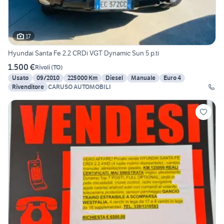
17
Hyundai Santa Fe 2.2 CRDi VGT Dynamic Sun 5 p.ti
1.500 €
Rivoli
(
TO
)
Usato
09/2010
225000 Km
Diesel
Manuale
Euro 4
Rivenditore
CARUSO AUTOMOBILI