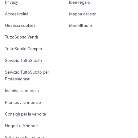
Privacy
Idee regalo
Garage e box
subaru outback usata
chevrolet spark
Caravan e Camper
Accessibilità
Mappa del sito
Loft, mansarde e
Veicoli commerciali
altro
Gestisci cookies
Modelli auto
Case vacanza
TuttoSubito Vendi
Uffici e Locali
TuttoSubito Compra
commerciali
Servizio TuttoSubito
elettronica
per la casa e la
sports e hobby
Servizio TuttoSubito per
persona
Informatica
Animali
Professionisti
Arredamento e
Console e
Accessori per
Casalinghi
Inserisci annuncio
Videogiochi
animali
Elettrodomestici
Promuovi annuncio
Audio/Video
Musica e Film
Giardino e Fai da te
Consigli per la vendita
Fotografia
Libri e Riviste
Abbigliamento e
Negozi e Aziende
Telefonia
Strumenti Musicali
Accessori
Subito per le aziende