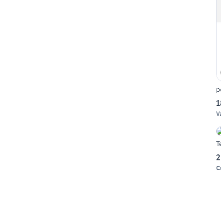
p
1
V
T
2
C