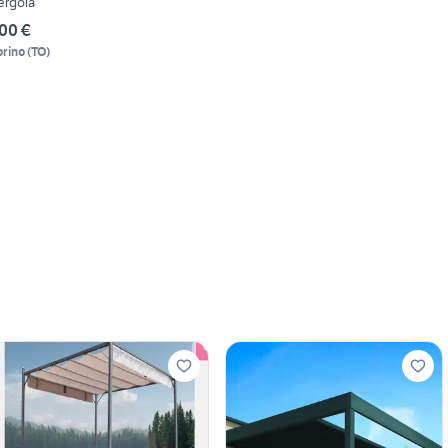
ergola
00 €
orino
(
TO
)