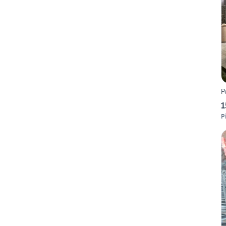
P
1
P