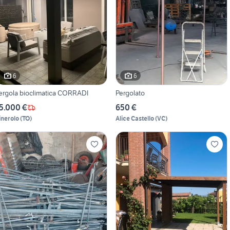
6
6
ergola bioclimatica CORRADI
Pergolato
5.000 €
650 €
inerolo
(
TO
)
Alice Castello
(
VC
)