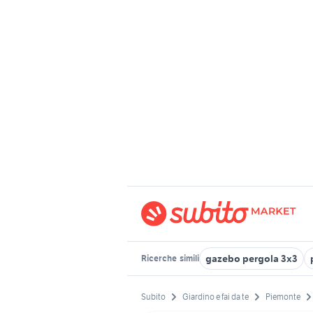
gazebo pergola 3x3
Ricerche
simili
Subito
Giardino e fai da te
Piemonte