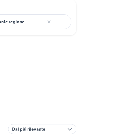
Dal più rilevante