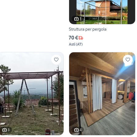
3
Struttura per pergola
70 €
Asti
(
AT
)
3
4