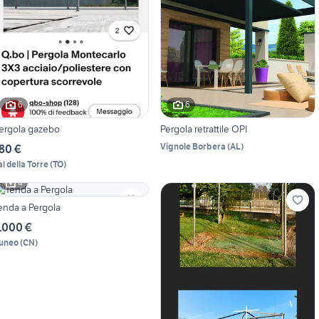
6
6
ergola gazebo
Pergola retrattile OPI
Vignole Borbera
(
AL
)
80 €
al della Torre
(
TO
)
4
enda a Pergola
.000 €
uneo
(
CN
)