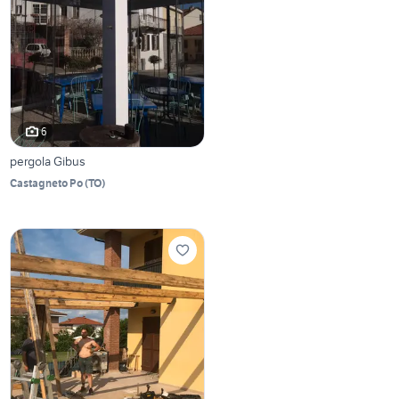
6
pergola Gibus
Castagneto Po
(
TO
)