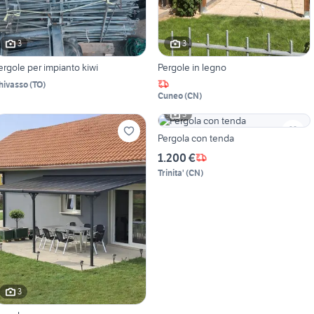
3
3
ergole per impianto kiwi
Pergole in legno
hivasso
(
TO
)
Cuneo
(
CN
)
3
Pergola con tenda
1.200 €
Trinita'
(
CN
)
3