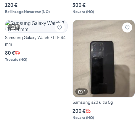
120 €
500 €
Bellinzago Novarese
(
NO
)
Novara
(
NO
)
5
Samsung Galaxy Watch 7 LTE 44
mm
80 €
Trecate
(
NO
)
2
Samsung s20 ultra 5g
200 €
Novara
(
NO
)