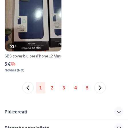
4
SBS cover blu per iPhone 12 Mini
5 €
Novara
(
NO
)
1
2
3
4
5
Più cercati
Correlati
Richerche simili
Suggerimenti
Ricerche consigliate