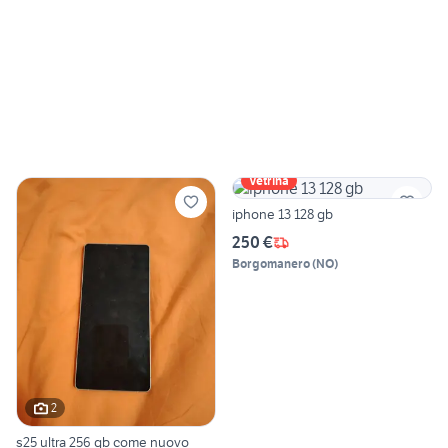
Vetrina
iphone 13 128 gb
250 €
Borgomanero
(
NO
)
2
s25 ultra 256 gb come nuovo