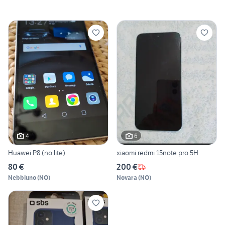
4
6
Huawei P8 (no lite)
xiaomi redmi 15note pro 5H
80 €
200 €
Nebbiuno
(
NO
)
Novara
(
NO
)