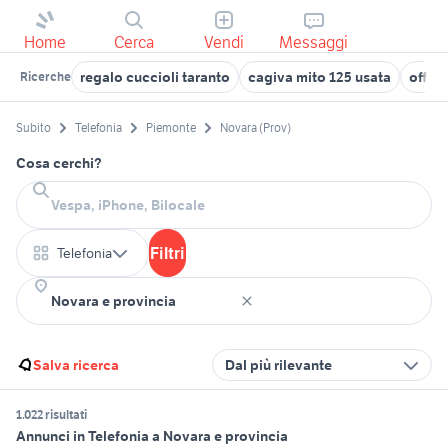
Home
Cerca
Vendi
Messaggi
regalo cuccioli taranto
cagiva mito 125 usata
offer
Ricerche
Subito
Telefonia
Piemonte
Novara (Prov)
Cosa cerchi?
Filtri
Telefonia
Salva ricerca
Dal più rilevante
1.022 risultati
Annunci in Telefonia a Novara e provincia