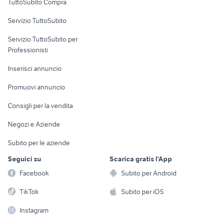
TuttoSubito Compra
commerciali
Servizio TuttoSubito
elettronica
per la casa e la
sports e hobby
Servizio TuttoSubito per
persona
Informatica
Animali
Professionisti
Arredamento e
Console e
Accessori per
Casalinghi
Inserisci annuncio
Videogiochi
animali
Elettrodomestici
Promuovi annuncio
Audio/Video
Musica e Film
Giardino e Fai da te
Consigli per la vendita
Fotografia
Libri e Riviste
Abbigliamento e
Negozi e Aziende
Telefonia
Strumenti Musicali
Accessori
Subito per le aziende
Sports
Tutto per i bambini
Seguici su
Scarica gratis l'App
Biciclette
Facebook
Subito per Android
Collezionismo
TikTok
Subito per iOS
Instagram