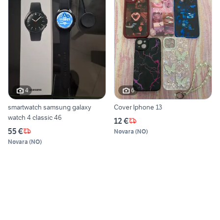
4
6
smartwatch samsung galaxy
Cover Iphone 13
watch 4 classic 46
12 €
55 €
Novara
(
NO
)
Novara
(
NO
)