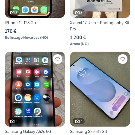
3
3
iPhone 12 128 Gb
Xiaomi 17 Ultra + Photography Kit
Pro
170 €
1.200 €
Bellinzago Novarese
(
NO
)
Arona
(
NO
)
2
5
Samsung Galaxy A52s 5G
Samsung S25 512GB