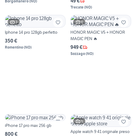
49 €
Borgomanero
(
NO
)
Trecate
(
NO
)
3
6
Iphone 14 pro 128gb perfetto
HONOR MAGIC V5 + HONOR
MAGIC PEN 🔥
350 €
949 €
Romentino
(
NO
)
Sozzago
(
NO
)
5
iPhone 17 pro max 256 gb
Apple watch 9 41 originale preso
800 €