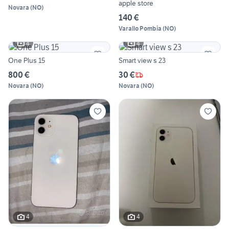
apple store
Novara
(
NO
)
140 €
Varallo Pombia
(
NO
)
4
4
One Plus 15
Smart view s 23
800 €
30 €
Novara
(
NO
)
Novara
(
NO
)
4
4