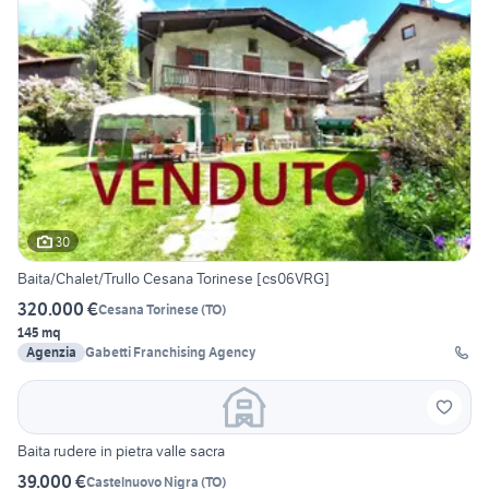
30
Baita/Chalet/Trullo Cesana Torinese [cs06VRG]
320.000 €
Cesana Torinese
(
TO
)
145 mq
Agenzia
Gabetti Franchising Agency
Baita rudere in pietra valle sacra
39.000 €
Castelnuovo Nigra
(
TO
)