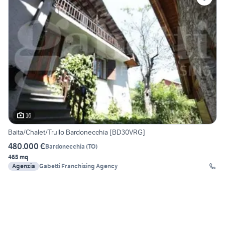
16
Baita/Chalet/Trullo Bardonecchia [BD30VRG]
480.000 €
Bardonecchia
(
TO
)
465 mq
Agenzia
Gabetti Franchising Agency