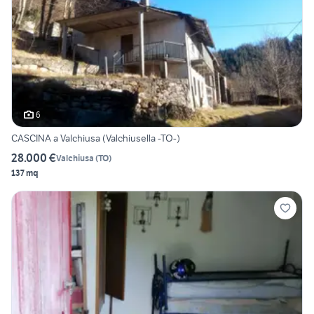
6
CASCINA a Valchiusa (Valchiusella -TO-)
28.000 €
Valchiusa
(
TO
)
137 mq