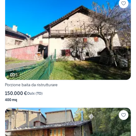
6
Porzione baita da ristrutturare
150.000 €
Oulx
(
TO
)
400 mq