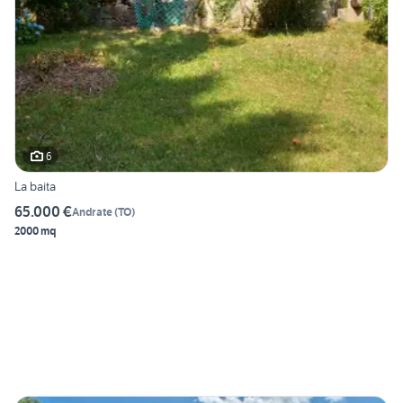
6
La baita
65.000 €
Andrate
(
TO
)
2000 mq