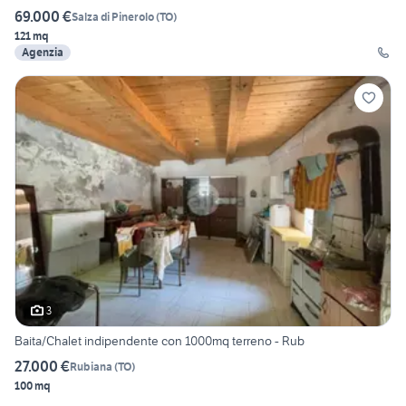
69.000 €
Salza di Pinerolo
(
TO
)
121 mq
Agenzia
3
Baita/Chalet indipendente con 1000mq terreno - Rub
27.000 €
Rubiana
(
TO
)
100 mq