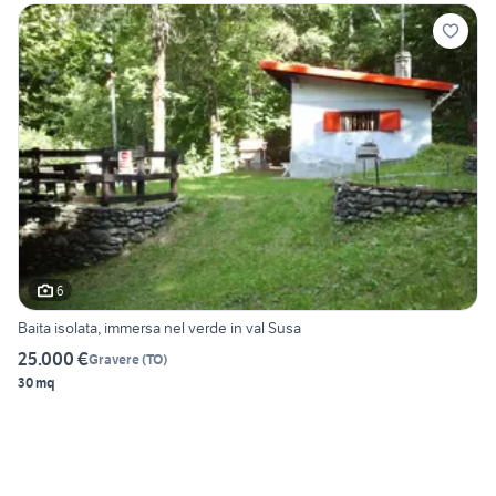
6
Baita isolata, immersa nel verde in val Susa
25.000 €
Gravere
(
TO
)
30 mq