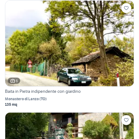
6
Baita in Pietra indipendente con giardino
Monastero di Lanzo
(
TO
)
135 mq