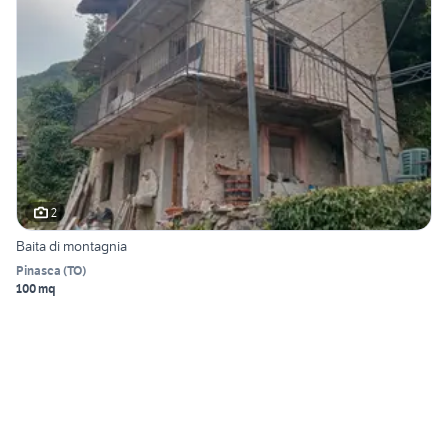
2
Baita di montagnia
Pinasca
(
TO
)
100 mq