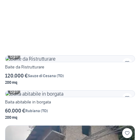
6
Baite da Ristrutturare
120.000 €
Sauze di Cesana
(
TO
)
200 mq
6
Baita abitabile in borgata
60.000 €
Rubiana
(
TO
)
200 mq