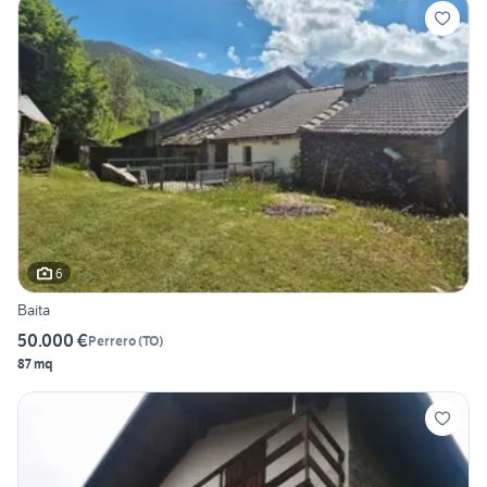
6
Baita
50.000 €
Perrero
(
TO
)
87 mq