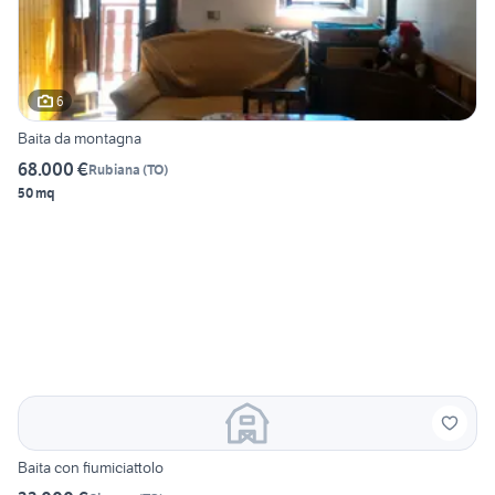
6
Baita da montagna
68.000 €
Rubiana
(
TO
)
50 mq
Baita con fiumiciattolo