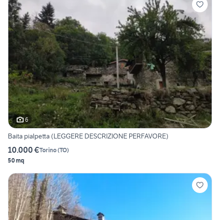
6
Baita pialpetta (LEGGERE DESCRIZIONE PERFAVORE)
10.000 €
Torino
(
TO
)
50 mq