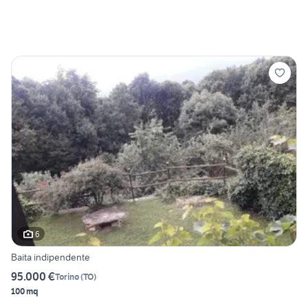
6
Baita indipendente
95.000 €
Torino
(
TO
)
100 mq