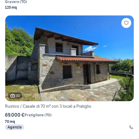
Gravere
(
TO
)
120 mq
30
Rustico / Casale di 70 m² con 3 locali a Pratiglio
69.000 €
Pratiglione
(
TO
)
70 mq
Agenzia