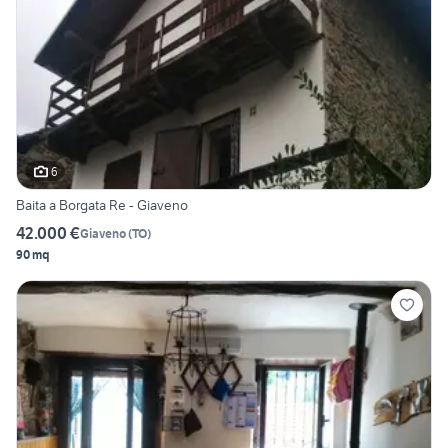
6
Baita a Borgata Re - Giaveno
42.000 €
Giaveno
(
TO
)
90 mq