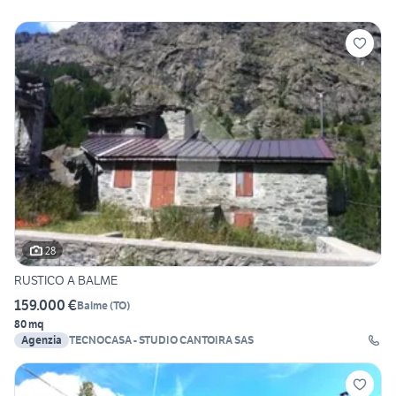
28
RUSTICO A BALME
159.000 €
Balme
(
TO
)
80 mq
Agenzia
TECNOCASA - STUDIO CANTOIRA SAS