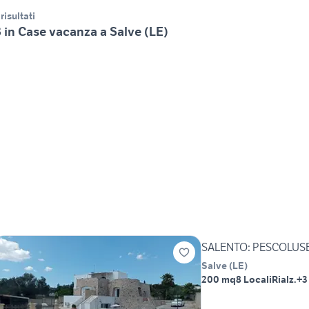
 risultati
 in Case vacanza a Salve (LE)
SALENTO: PESCOLUSE: 
Salve
(
LE
)
200 mq
8 Locali
Rialz.
+3