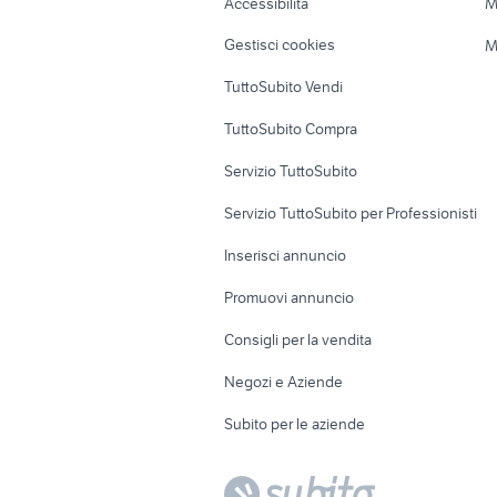
Accessibilità
M
Veicoli commerciali
Case vacanza
Gestisci cookies
M
Uffici e Locali
TuttoSubito Vendi
commerciali
TuttoSubito Compra
Servizio TuttoSubito
Servizio TuttoSubito per Professionisti
Inserisci annuncio
Promuovi annuncio
Consigli per la vendita
Negozi e Aziende
Subito per le aziende