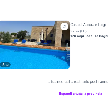
Casa di Aurora e Luigi
Salve
(
LE
)
120 mq
4 Locali
+3 Bagn
12
La tua ricerca ha restituito pochi ann
Espandi a tutta la provincia