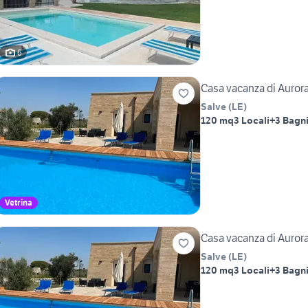
6
Casa vacanza di Auror
Salve
(
LE
)
120 mq
3 Locali
+3 Bagn
Vetrina
Casa vacanza di Auror
Salve
(
LE
)
120 mq
3 Locali
+3 Bagn