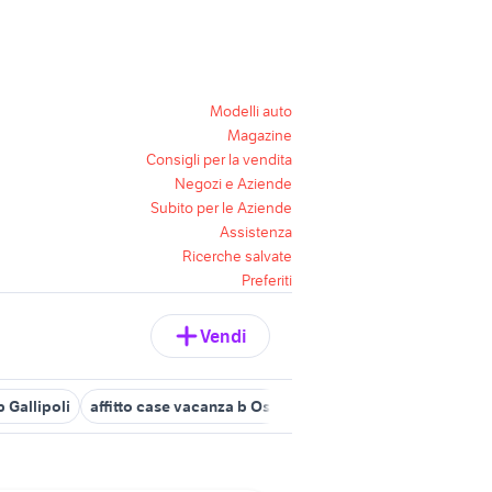
Modelli auto
Magazine
Consigli per la vendita
Negozi e Aziende
Subito per le Aziende
Assistenza
Ricerche salvate
Preferiti
Vendi
b Gallipoli
affitto case vacanza b Ostuni
affitto case vacanza b C