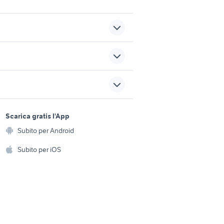
elettrodomestici Barcellona
incia
Pozzo di Gotto
lia
le castella
sports e hobby
a
Scarica gratis l'App
Animali
obello
casa vacanza champorcher
Subito per Android
ento e
Accessori per animali
hi
Subito per iOS
ei
casa vacanza massafra
Musica e Film
omestici
Libri e Riviste
e Fai da te
Strumenti Musicali
amento e
ri
Sports