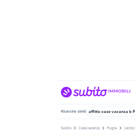
affitto case vacanza b 
Ricerche
simili
Subito
Case vacanza
Puglia
Lecce 