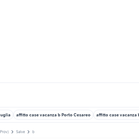
Puglia
affitto case vacanza b Porto Cesareo
affitto case vacanza 
(Prov)
Salve
b