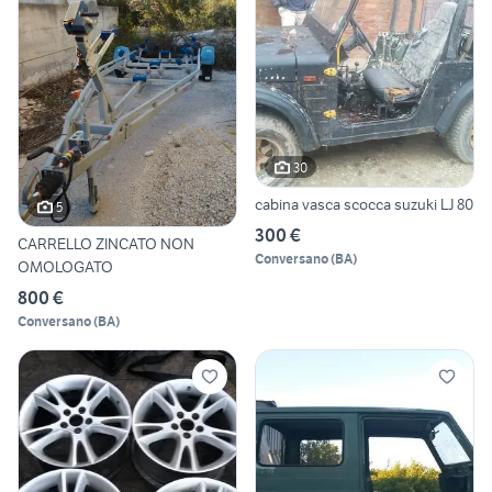
30
cabina vasca scocca suzuki LJ 80
5
300 €
CARRELLO ZINCATO NON
Conversano
(
BA
)
OMOLOGATO
800 €
Conversano
(
BA
)