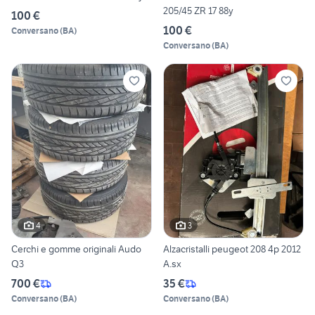
205/45 ZR 17 88y
100 €
100 €
Conversano
(
BA
)
Conversano
(
BA
)
4
3
Cerchi e gomme originali Audo
Alzacristalli peugeot 208 4p 2012
Q3
A.sx
700 €
35 €
Conversano
(
BA
)
Conversano
(
BA
)