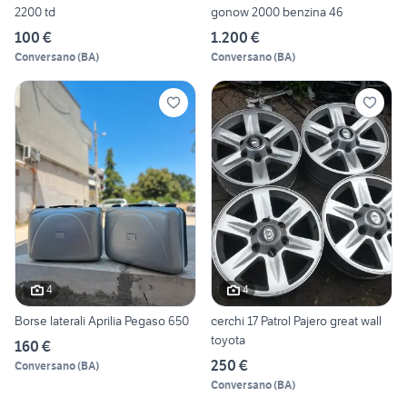
2200 td
gonow 2000 benzina 46
100 €
1.200 €
Conversano
(
BA
)
Conversano
(
BA
)
4
4
Borse laterali Aprilia Pegaso 650
cerchi 17 Patrol Pajero great wall
toyota
160 €
250 €
Conversano
(
BA
)
Conversano
(
BA
)