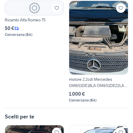
Ricambi Alfa Romeo 75
50 €
Conversano
(
BA
)
motore 2.2cdi Mercedes
OM651DE18LA OM651DE22LA
Vit
1.000 €
Conversano
(
BA
)
Scelti per te