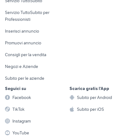
Servizio TuttoSubito
elettronica
per la casa e la
sports e hobby
Servizio TuttoSubito per
persona
Informatica
Animali
Professionisti
Arredamento e
Console e
Accessori per
Casalinghi
Inserisci annuncio
Videogiochi
animali
Elettrodomestici
Promuovi annuncio
Audio/Video
Musica e Film
Giardino e Fai da te
Consigli per la vendita
Fotografia
Libri e Riviste
Abbigliamento e
Negozi e Aziende
Telefonia
Strumenti Musicali
Accessori
Subito per le aziende
Sports
Tutto per i bambini
Seguici su
Scarica gratis l'App
Biciclette
Facebook
Subito per Android
Collezionismo
TikTok
Subito per iOS
Instagram
YouTube