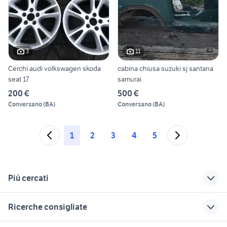
3
11
Cerchi audi volkswagen skoda
cabina chiusa suzuki sj santana
seat 17
samurai
200 €
500 €
Conversano
(
BA
)
Conversano
(
BA
)
1
2
3
4
5
Più cercati
Correlati
Richerche simili
Suggerimenti
Ricerche consigliate
lancia lybra
audi q3 usata torino
adria action 361
usata
case in affitto pompei
affitto immobili Caivano