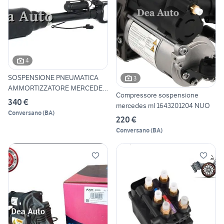
4
SOSPENSIONE PNEUMATICA
3
AMMORTIZZATORE MERCEDES
Compressore sospensione
ML
340 €
mercedes ml 1643201204 NUO
Conversano
(
BA
)
220 €
Conversano
(
BA
)