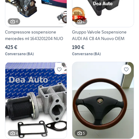
4
2
Compressore sospensione
Gruppo Valvole Sospensione
mercedes ml 1643201204 NUO
AUDI A6 C8 4A Nuovo OEM
425 €
190 €
Conversano
(
BA
)
Conversano
(
BA
)
4
5