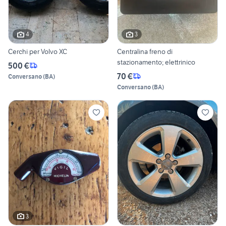
4
3
Cerchi per Volvo XC
Centralina freno di
stazionamento; elettrinico
500 €
70 €
Conversano
(
BA
)
Conversano
(
BA
)
3