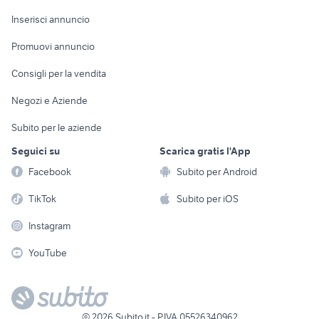
Arredamento e
Console e
Accessori per
Casalinghi
Inserisci annuncio
Videogiochi
animali
Elettrodomestici
Promuovi annuncio
Audio/Video
Musica e Film
Giardino e Fai da te
Consigli per la vendita
Fotografia
Libri e Riviste
Abbigliamento e
Negozi e Aziende
Telefonia
Strumenti Musicali
Accessori
Subito per le aziende
Sports
Tutto per i bambini
Seguici su
Scarica gratis l'App
Biciclette
Facebook
Subito per Android
Collezionismo
TikTok
Subito per iOS
Instagram
YouTube
©
2026
Subito.it - P.IVA 05526340962