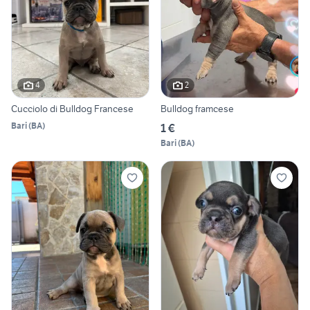
4
2
Cucciolo di Bulldog Francese
Bulldog framcese
Bari
(
BA
)
1 €
Bari
(
BA
)