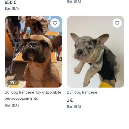
Bari
(
BA
)
650 €
Bari
(
BA
)
6
Bulldog francese Toy disponibile
Bull dog francese
per accoppiamento
1 €
Bari
(
BA
)
Bari
(
BA
)