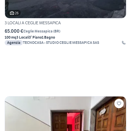
26
3 LOCALI A CEGLIE MESSAPICA
65.000 €
Ceglie Messapica
(
BR
)
100 mq
3 Locali
3° Piano
1 Bagno
Agenzia
TECNOCASA - STUDIO CEGLIE MESSAPICA SAS