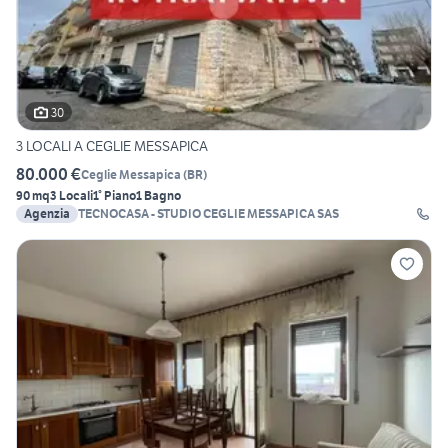
30
3 LOCALI A CEGLIE MESSAPICA
80.000 €
Ceglie Messapica
(
BR
)
90 mq
3 Locali
1° Piano
1 Bagno
Agenzia
TECNOCASA - STUDIO CEGLIE MESSAPICA SAS