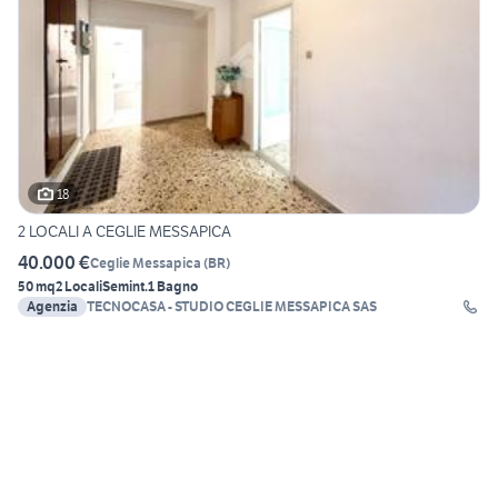
18
2 LOCALI A CEGLIE MESSAPICA
40.000 €
Ceglie Messapica
(
BR
)
50 mq
2 Locali
Semint.
1 Bagno
Agenzia
TECNOCASA - STUDIO CEGLIE MESSAPICA SAS