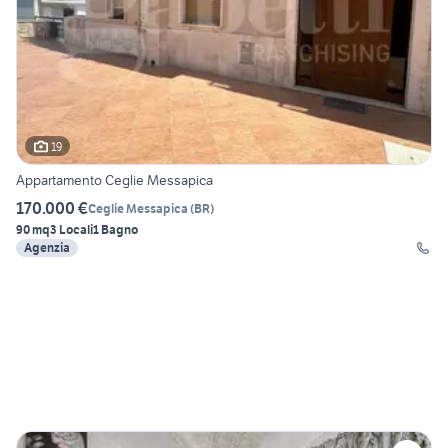
19
Appartamento Ceglie Messapica
170.000 €
Ceglie Messapica
(
BR
)
90 mq
3 Locali
1 Bagno
Agenzia