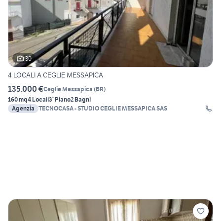
30
4 LOCALI A CEGLIE MESSAPICA
135.000 €
Ceglie Messapica
(
BR
)
160 mq
4 Locali
3° Piano
2 Bagni
Agenzia
TECNOCASA - STUDIO CEGLIE MESSAPICA SAS