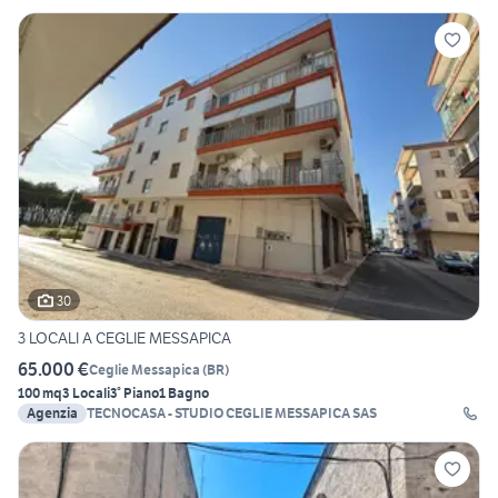
30
3 LOCALI A CEGLIE MESSAPICA
65.000 €
Ceglie Messapica
(
BR
)
100 mq
3 Locali
3° Piano
1 Bagno
Agenzia
TECNOCASA - STUDIO CEGLIE MESSAPICA SAS