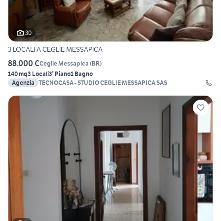
30
3 LOCALI A CEGLIE MESSAPICA
88.000 €
Ceglie Messapica
(
BR
)
140 mq
3 Locali
3° Piano
1 Bagno
Agenzia
TECNOCASA - STUDIO CEGLIE MESSAPICA SAS