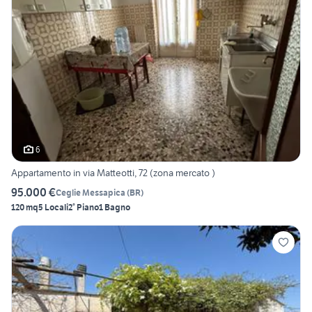
6
Appartamento in via Matteotti, 72 (zona mercato )
95.000 €
Ceglie Messapica
(
BR
)
120 mq
5 Locali
2° Piano
1 Bagno