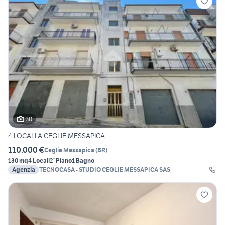
30
4 LOCALI A CEGLIE MESSAPICA
110.000 €
Ceglie Messapica
(
BR
)
130 mq
4 Locali
2° Piano
1 Bagno
Agenzia
TECNOCASA - STUDIO CEGLIE MESSAPICA SAS