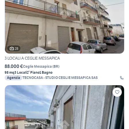
28
3 LOCALI A CEGLIE MESSAPICA
88.000 €
Ceglie Messapica
(
BR
)
98 mq
3 Locali
2° Piano
1 Bagno
Agenzia
TECNOCASA - STUDIO CEGLIE MESSAPICA SAS