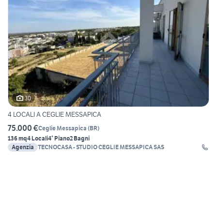
30
4 LOCALI A CEGLIE MESSAPICA
75.000 €
Ceglie Messapica
(
BR
)
136 mq
4 Locali
4° Piano
2 Bagni
Agenzia
TECNOCASA - STUDIO CEGLIE MESSAPICA SAS