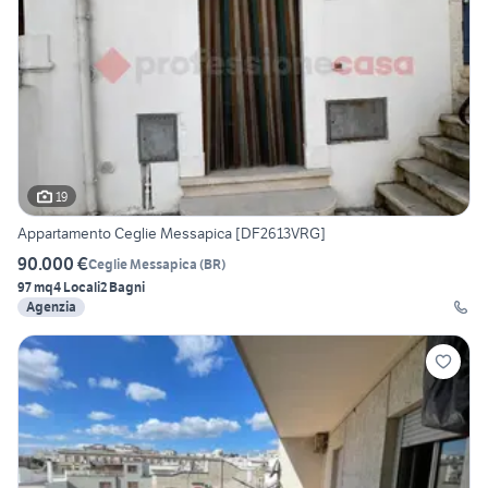
19
Appartamento Ceglie Messapica [DF2613VRG]
90.000 €
Ceglie Messapica
(
BR
)
97 mq
4 Locali
2 Bagni
Agenzia