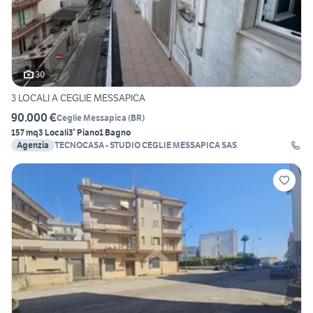
30
3 LOCALI A CEGLIE MESSAPICA
90.000 €
Ceglie Messapica
(
BR
)
157 mq
3 Locali
3° Piano
1 Bagno
Agenzia
TECNOCASA - STUDIO CEGLIE MESSAPICA SAS