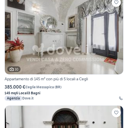
30
Appartamento di 145 m² con più di 5 locali a Cegli
385.000 €
Ceglie Messapica
(
BR
)
145 mq
6 Locali
3 Bagni
Agenzia
Dove.it