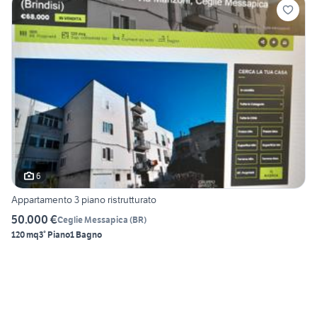
6
Appartamento 3 piano ristrutturato
50.000 €
Ceglie Messapica
(
BR
)
120 mq
3° Piano
1 Bagno