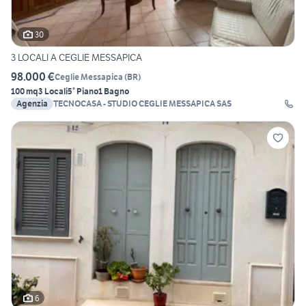
30
3 LOCALI A CEGLIE MESSAPICA
98.000 €
Ceglie Messapica
(
BR
)
100 mq
3 Locali
5° Piano
1 Bagno
Agenzia
TECNOCASA - STUDIO CEGLIE MESSAPICA SAS
6