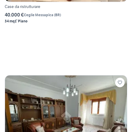
Case da ristrutturare
40.000 €
Ceglie Messapica
(
BR
)
34 mq
1° Piano