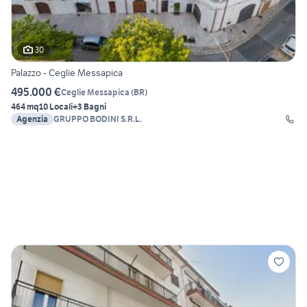
30
Palazzo - Ceglie Messapica
495.000 €
Ceglie Messapica
(
BR
)
464 mq
10 Locali
+3 Bagni
Agenzia
GRUPPO BODINI S.R.L.