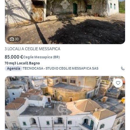
30
3 LOCALI A CEGLIE MESSAPICA
85.000 €
Ceglie Messapica
(
BR
)
70 mq
3 Locali
1 Bagno
Agenzia
TECNOCASA - STUDIO CEGLIE MESSAPICA SAS