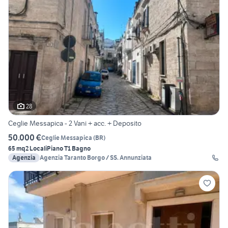
28
Ceglie Messapica - 2 Vani + acc. + Deposito
50.000 €
Ceglie Messapica
(
BR
)
65 mq
2 Locali
Piano T
1 Bagno
Agenzia
Agenzia Taranto Borgo / SS. Annunziata