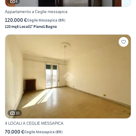
6
Appartamento a Ceglie messapica
120.000 €
Ceglie Messapica
(
BR
)
120 mq
6 Locali
2° Piano
1 Bagno
30
4 LOCALI A CEGLIE MESSAPICA
70.000 €
Ceglie Messapica
(
BR
)