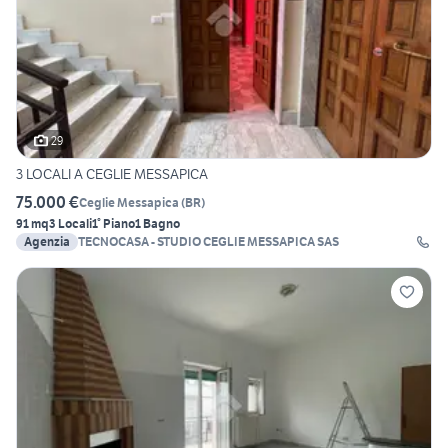
29
3 LOCALI A CEGLIE MESSAPICA
75.000 €
Ceglie Messapica
(
BR
)
91 mq
3 Locali
1° Piano
1 Bagno
Agenzia
TECNOCASA - STUDIO CEGLIE MESSAPICA SAS