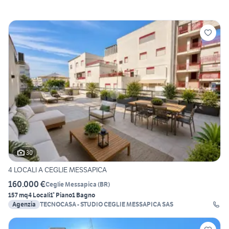
30
4 LOCALI A CEGLIE MESSAPICA
160.000 €
Ceglie Messapica
(
BR
)
157 mq
4 Locali
1° Piano
1 Bagno
Agenzia
TECNOCASA - STUDIO CEGLIE MESSAPICA SAS