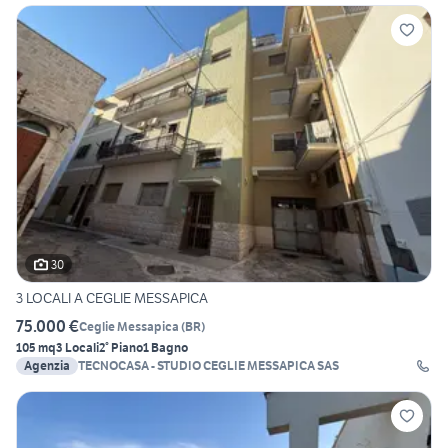
30
3 LOCALI A CEGLIE MESSAPICA
75.000 €
Ceglie Messapica
(
BR
)
105 mq
3 Locali
2° Piano
1 Bagno
Agenzia
TECNOCASA - STUDIO CEGLIE MESSAPICA SAS