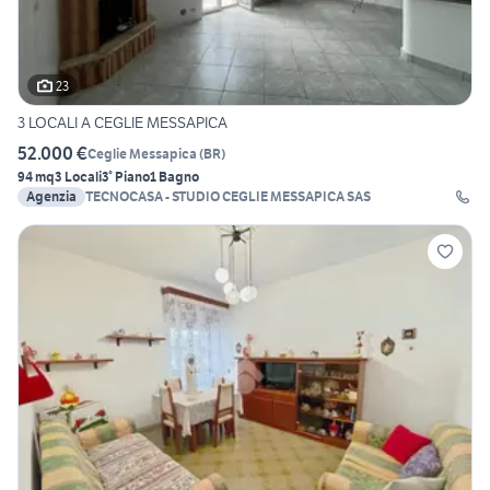
23
3 LOCALI A CEGLIE MESSAPICA
52.000 €
Ceglie Messapica
(
BR
)
94 mq
3 Locali
3° Piano
1 Bagno
Agenzia
TECNOCASA - STUDIO CEGLIE MESSAPICA SAS