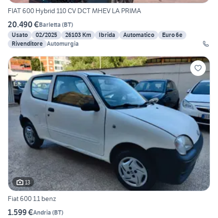
FIAT 600 Hybrid 110 CV DCT MHEV LA PRIMA
20.490 €
Barletta
(
BT
)
Usato
02/2025
26103 Km
Ibrida
Automatico
Euro 6e
Rivenditore
Automurgia
13
Fiat 600 1.1 benz
1.599 €
Andria
(
BT
)