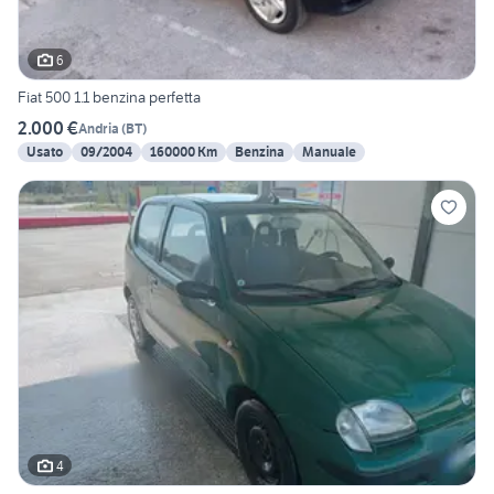
6
Fiat 500 1.1 benzina perfetta
2.000 €
Andria
(
BT
)
Usato
09/2004
160000 Km
Benzina
Manuale
4