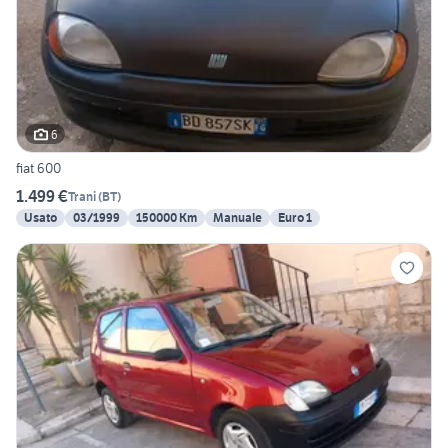
6
fiat 600
1.499 €
Trani
(
BT
)
Usato
03/1999
150000 Km
Manuale
Euro 1