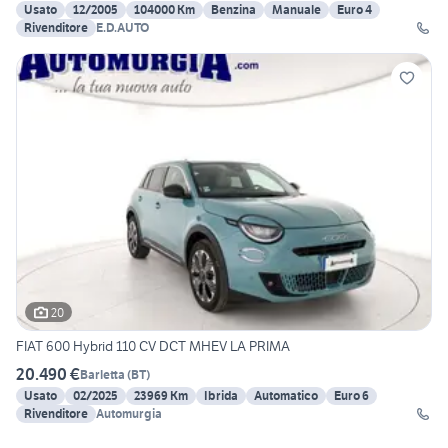
Usato
12/2005
104000 Km
Benzina
Manuale
Euro 4
Rivenditore
E.D.AUTO
20
FIAT 600 Hybrid 110 CV DCT MHEV LA PRIMA
20.490 €
Barletta
(
BT
)
Usato
02/2025
23969 Km
Ibrida
Automatico
Euro 6
Rivenditore
Automurgia