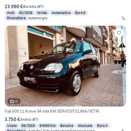
23.990 €
Barletta
(
BT
)
Km0
03/2026
Ibrida
Automatico
Euro 6
Rivenditore
Automurgia
15
Fiat 600 1.1 Active 94 mila KM SERVOST/CLIMA/VETRI
3.750 €
Andria
(
BT
)
Usato
08/2010
94000 Km
Benzina
Manuale
Euro 4
Rivenditore
Auto Per Tutti Andria fratelli Nicolamarino