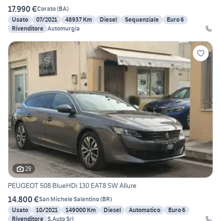
17.990 €
Corato
(
BA
)
Usato
07/2021
48937 Km
Diesel
Sequenziale
Euro 6
Rivenditore
Automurgia
29
PEUGEOT 508 BlueHDi 130 EAT8 SW Allure
14.800 €
San Michele Salentino
(
BR
)
Usato
10/2021
149000 Km
Diesel
Automatico
Euro 6
Rivenditore
S.Auto Srl