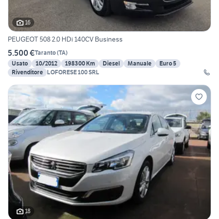
16
PEUGEOT 508 2.0 HDi 140CV Business
5.500 €
Taranto
(
TA
)
Usato
10/2012
198300 Km
Diesel
Manuale
Euro 5
Rivenditore
LOFORESE 100 SRL
18