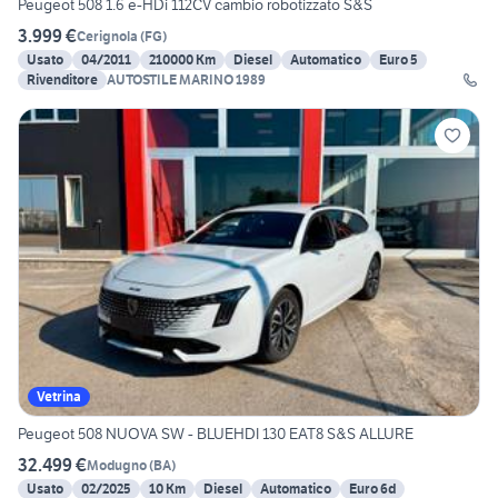
Peugeot 508 1.6 e-HDi 112CV cambio robotizzato S&S
3.999 €
Cerignola
(
FG
)
Usato
04/2011
210000 Km
Diesel
Automatico
Euro 5
Rivenditore
AUTOSTILE MARINO 1989
Vetrina
Peugeot 508 NUOVA SW - BLUEHDI 130 EAT8 S&S ALLURE
32.499 €
Modugno
(
BA
)
Usato
02/2025
10 Km
Diesel
Automatico
Euro 6d