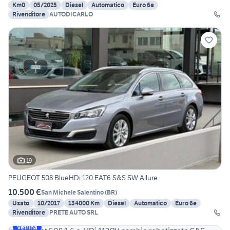
Km0
05/2025
Diesel
Automatico
Euro 6e
Rivenditore
AUTODICARLO
19
PEUGEOT 508 BlueHDi 120 EAT6 S&S SW Allure
10.500 €
San Michele Salentino
(
BR
)
Usato
10/2017
134000 Km
Diesel
Automatico
Euro 6e
Rivenditore
PRETE AUTO SRL
Vetrina