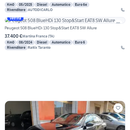
Km0
05/2025
Diesel
Automatico
Euro 6e
Rivenditore
AUTODICARLO
Vetrina
Peugeot 508 BlueHDi 130 Stop&Start EAT8 SW Allure
37.400 €
Martina Franca
(
TA
)
Km0
08/2024
Diesel
Automatico
Euro 6
Rivenditore
Rattix Taranto