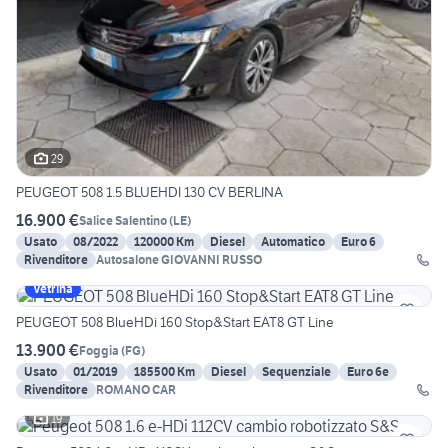
29
PEUGEOT 508 1.5 BLUEHDI 130 CV BERLINA
16.900 €
Salice Salentino
(
LE
)
Usato
08/2022
120000 Km
Diesel
Automatico
Euro 6
Rivenditore
Autosalone GIOVANNI RUSSO
Vetrina
PEUGEOT 508 BlueHDi 160 Stop&Start EAT8 GT Line
13.900 €
Foggia
(
FG
)
Usato
01/2019
185500 Km
Diesel
Sequenziale
Euro 6e
Rivenditore
ROMANO CAR
19