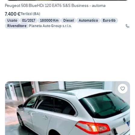
Peugeot 508 BlueHDi 120 EAT6 S&S Business - automa
7.400 €
Terlizzi
(
BA
)
Usato
01/2017
180000 Km
Diesel
Automatico
Euro 6b
Rivenditore
Pianeta Auto Group s.r.l.s.