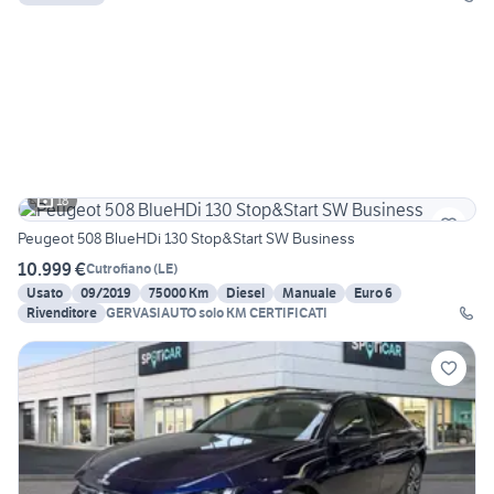
18
Peugeot 508 BlueHDi 130 Stop&Start SW Business
10.999 €
Cutrofiano
(
LE
)
Usato
09/2019
75000 Km
Diesel
Manuale
Euro 6
Rivenditore
GERVASIAUTO solo KM CERTIFICATI