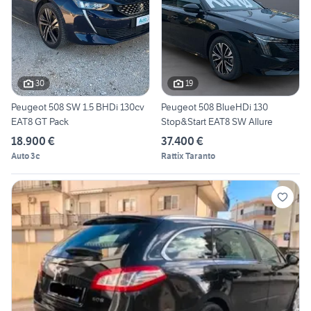
30
19
Peugeot 508 SW 1.5 BHDi 130cv
Peugeot 508 BlueHDi 130
EAT8 GT Pack
Stop&Start EAT8 SW Allure
18.900 €
37.400 €
Auto 3c
Rattix Taranto