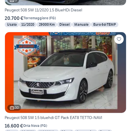
Peugeot 508 SW 11/2020 1.5 BlueHDi Diesel
20.700 €
Torremaggiore
(
FG
)
Usato
11/2020
29000 Km
Diesel
Manuale
Euro 6d-TEMP
30
Peugeot 508 SW 1.5 bluehdi GT Pack EAT8 TETTO-NAVI
16.600 €
Orta Nova
(
FG
)