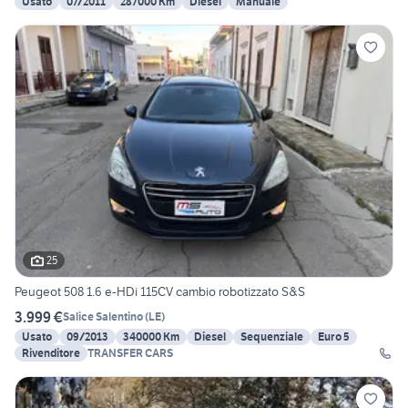
Usato
07/2011
287000 Km
Diesel
Manuale
25
Peugeot 508 1.6 e-HDi 115CV cambio robotizzato S&S
3.999 €
Salice Salentino
(
LE
)
Usato
09/2013
340000 Km
Diesel
Sequenziale
Euro 5
Rivenditore
TRANSFER CARS