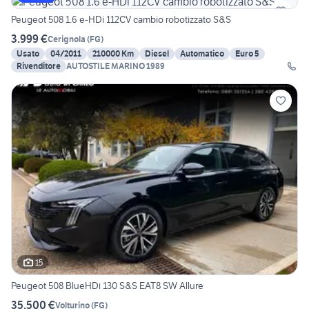
Peugeot 508 1.6 e-HDi 112CV cambio robotizzato S&S
3.999 €
Cerignola
(
FG
)
Usato
04/2011
210000 Km
Diesel
Automatico
Euro 5
Rivenditore
AUTOSTILE MARINO 1989
15
Peugeot 508 BlueHDi 130 S&S EAT8 SW Allure
35.500 €
Volturino
(
FG
)