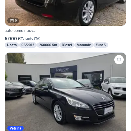
6
auto come nuova
6.000 €
Taranto
(
TA
)
Usato
02/2015
260000 Km
Diesel
Manuale
Euro 5
Vetrina