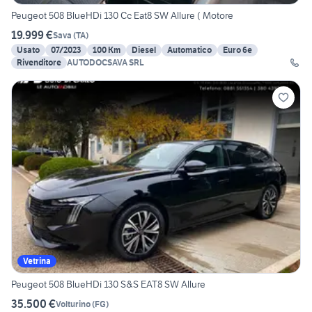
Peugeot 508 BlueHDi 130 Cc Eat8 SW Allure ( Motore
19.999 €
Sava
(
TA
)
Usato
07/2023
100 Km
Diesel
Automatico
Euro 6e
Rivenditore
AUTODOCSAVA SRL
Vetrina
Peugeot 508 BlueHDi 130 S&S EAT8 SW Allure
35.500 €
Volturino
(
FG
)