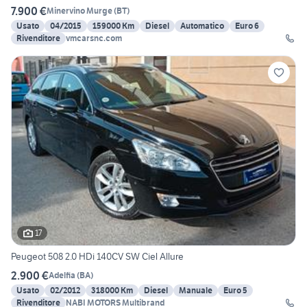
7.900 €
Minervino Murge
(
BT
)
Usato
04/2015
159000 Km
Diesel
Automatico
Euro 6
Rivenditore
vmcarsnc.com
17
Peugeot 508 2.0 HDi 140CV SW Ciel Allure
2.900 €
Adelfia
(
BA
)
Usato
02/2012
318000 Km
Diesel
Manuale
Euro 5
Rivenditore
NABI MOTORS Multibrand