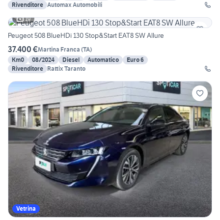
Rivenditore
Automax Automobili
19
Peugeot 508 BlueHDi 130 Stop&Start EAT8 SW Allure
37.400 €
Martina Franca
(
TA
)
Km0
08/2024
Diesel
Automatico
Euro 6
Rivenditore
Rattix Taranto
Vetrina