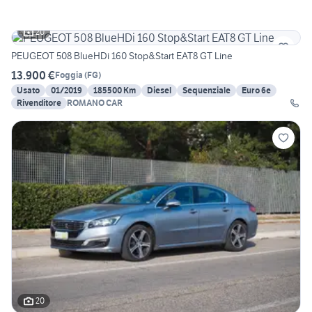
20
PEUGEOT 508 BlueHDi 160 Stop&Start EAT8 GT Line
13.900 €
Foggia
(
FG
)
Usato
01/2019
185500 Km
Diesel
Sequenziale
Euro 6e
Rivenditore
ROMANO CAR
20