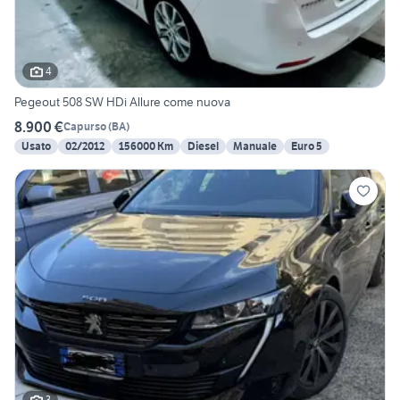
4
Pegeout 508 SW HDi Allure come nuova
8.900 €
Capurso
(
BA
)
Usato
02/2012
156000 Km
Diesel
Manuale
Euro 5
3