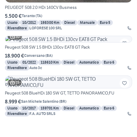
PEUGEOT 508 2.0 HDi 140CV Business
5.500 €
Taranto
(
TA
)
Usato
10/2012
198300 Km
Diesel
Manuale
Euro 5
Rivenditore
LOFORESE 100 SRL
30
Peugeot 508 SW 1.5 BHDi 130cv EAT8 GT Pack
18.900 €
Conversano
(
BA
)
Usato
01/2022
118610 Km
Diesel
Automatico
Euro 6
Rivenditore
Auto 3c
23
Peugeot 508 BlueHDi 180 SW GT, TETTO PANORAMICO,FU
8.999 €
San Michele Salentino
(
BR
)
Usato
10/2017
159701 Km
Diesel
Automatico
Euro 6
Rivenditore
F.A. AUTO SRLS