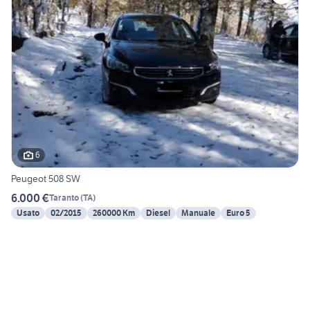
6
Peugeot 508 SW
6.000 €
Taranto
(
TA
)
Usato
02/2015
260000 Km
Diesel
Manuale
Euro 5