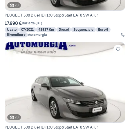
20
PEUGEOT 508 BlueHDi 130 Stop&Start EAT8 SW Allur
17.990 €
Barletta
(
BT
)
Usato
07/2021
48937 Km
Diesel
Sequenziale
Euro 6
Rivenditore
Automurgia
20
PEUGEOT 508 BlueHDi 130 Stop&Start EAT8 SW Allur