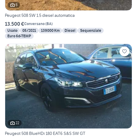
6
Peugeot 508 SW 1.5 diesel automatica
13.500 €
Conversano
(
BA
)
Usato
05/2021
139000 Km
Diesel
Sequenziale
Euro 6d-TEMP
22
Peugeot 508 BlueHDi 180 EAT6 S&S SW GT