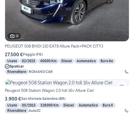
18
PEUGEOT 508 BHDI 130 EAT8 Allure Pack+PACK CITY3
27.500 €
Foggia
(
FG
)
Usato
02/2023
40000 Km
Diesel
Automatico
Euro 6e
Spoticar
Rivenditore
ROMANO CAR
Peugeot 508 Station Wagon 2.0 hdi 16v Allure Ciel
3.900 €
San Michele Salentino
(
BR
)
Usato
03/2013
326000 Km
Diesel
Automatico
Euro 5
Rivenditore
Auto2C