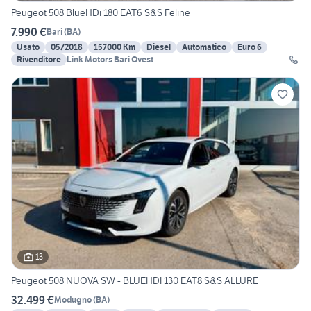
Peugeot 508 BlueHDi 180 EAT6 S&S Feline
7.990 €
Bari
(
BA
)
Usato
05/2018
157000 Km
Diesel
Automatico
Euro 6
Rivenditore
Link Motors Bari Ovest
13
Peugeot 508 NUOVA SW - BLUEHDI 130 EAT8 S&S ALLURE
32.499 €
Modugno
(
BA
)