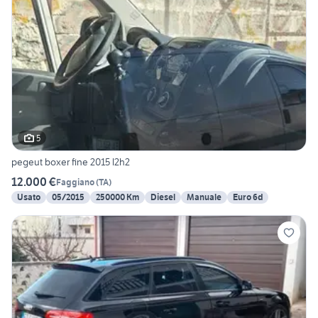
5
pegeut boxer fine 2015 l2h2
12.000 €
Faggiano
(
TA
)
Usato
05/2015
250000 Km
Diesel
Manuale
Euro 6d