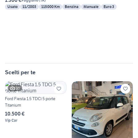
1.300 €
Faggiano
(
TA
)
Usato
11/2003
115000 Km
Benzina
Manuale
Euro 3
Scelti per te
30
Ford Fiesta 1.5 TDCi 5 porte
Titanium
10.500 €
Vip Car