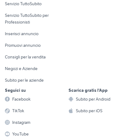
Servizio TuttoSubito
elettronica
per la casa e la
sports e hobby
Servizio TuttoSubito per
persona
Informatica
Animali
Professionisti
Arredamento e
Console e
Accessori per
Casalinghi
Inserisci annuncio
Videogiochi
animali
Elettrodomestici
Promuovi annuncio
Audio/Video
Musica e Film
Giardino e Fai da te
Consigli per la vendita
Fotografia
Libri e Riviste
Abbigliamento e
Negozi e Aziende
Telefonia
Strumenti Musicali
Accessori
Subito per le aziende
Sports
Tutto per i bambini
Seguici su
Scarica gratis l'App
Biciclette
Facebook
Subito per Android
Collezionismo
TikTok
Subito per iOS
Instagram
YouTube