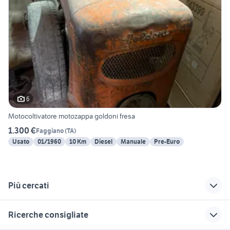
6
Motocoltivatore motozappa goldoni fresa
1.300 €
Faggiano
(
TA
)
Usato
01/1960
10 Km
Diesel
Manuale
Pre-Euro
Più cercati
Correlati
Richerche simili
Suggerimenti
Ricerche consigliate
fiat panda Taranto
auto Sannicandro di
fiat Acquaviva delle