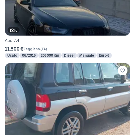
6
Audi A4
11.500 €
Faggiano
(
TA
)
Usato
06/2015
205000 Km
Diesel
Manuale
Euro 6