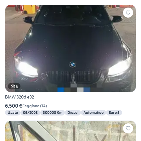
6
BMW 320d e92
6.500 €
Faggiano
(
TA
)
Usato
06/2008
300000 Km
Diesel
Automatico
Euro 5