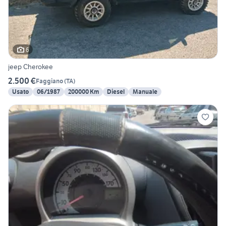
6
jeep Cherokee
2.500 €
Faggiano
(
TA
)
Usato
06/1987
200000 Km
Diesel
Manuale