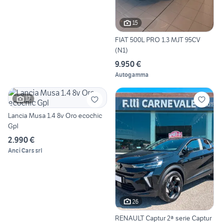
15
FIAT 500L PRO 1.3 MJT 95CV
(N1)
9.950 €
Autogamma
17
Lancia Musa 1.4 8v Oro ecochic
Gpl
2.990 €
Anci Cars srl
26
RENAULT Captur 2ª serie Captur