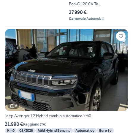
Eco-G 120 CV Te...
27.990 €
Carnevale Automobili
6
Jeep Avenger 1.2 Hybrid cambio automatico km0
21.990 €
Faggiano
(
TA
)
Km0
05/2026
Mild Hybrid Benzina
Automatico
Euro 6e