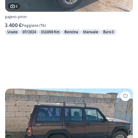
6
pajero pinin
3.400 €
Faggiano
(
TA
)
Usato
07/2024
311000 Km
Benzina
Manuale
Euro 3