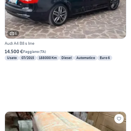
6
Audi A4 B8 s line
14.500 €
Faggiano
(
TA
)
Usato
07/2015
188000 Km
Diesel
Automatico
Euro 6