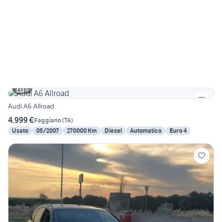
6
Audi A6 Allroad
4.999 €
Faggiano
(
TA
)
Usato
05/2007
270000 Km
Diesel
Automatico
Euro 4