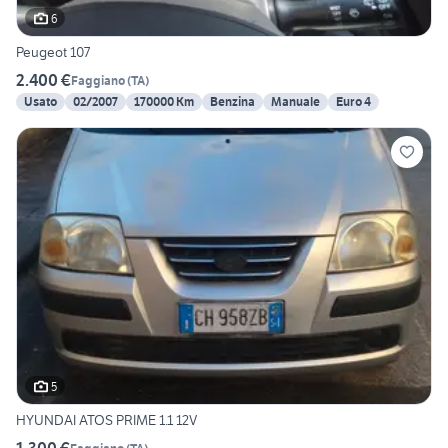
6
Peugeot 107
2.400 €
Faggiano
(
TA
)
Usato
02/2007
170000 Km
Benzina
Manuale
Euro 4
5
HYUNDAI ATOS PRIME 1.1 12V