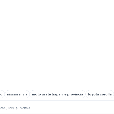
ro
nissan silvia
moto usate trapani e provincia
toyota corolla
anto (Prov)
Mottola