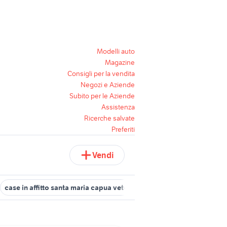
Modelli auto
Magazine
Consigli per la vendita
Negozi e Aziende
Subito per le Aziende
Assistenza
Ricerche salvate
Preferiti
Vendi
case in affitto santa maria capua vetere
offerte lavoro badante V