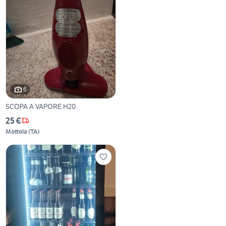
6
SCOPA A VAPORE H20
25 €
Mottola
(
TA
)