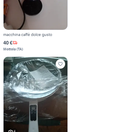
macchina caffè dolce gusto
40 €
Mottola
(
TA
)
4