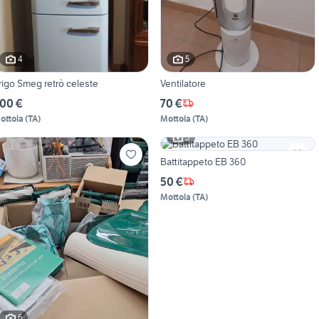
4
5
rigo Smeg retrò celeste
Ventilatore
00 €
70 €
ottola
(
TA
)
Mottola
(
TA
)
5
Battitappeto EB 360
50 €
Mottola
(
TA
)
6