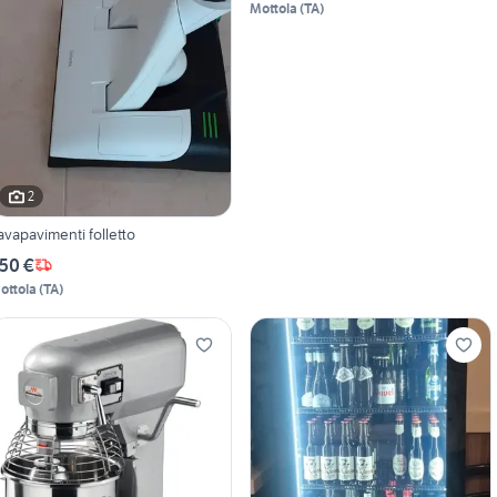
Mottola
(
TA
)
2
avapavimenti folletto
50 €
ottola
(
TA
)