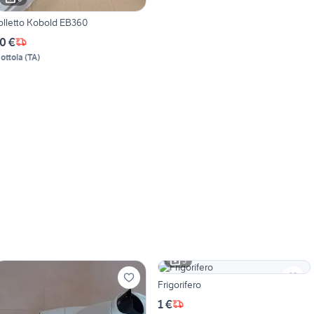
olletto Kobold EB360
0 €
ottola
(
TA
)
3
Frigorifero
1 €