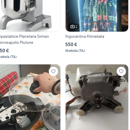
2
mpastatrice Planetaria Sirman
frigocantina Klimaitalia
inneapolis Plutone
550 €
50 €
Mottola
(
TA
)
ottola
(
TA
)