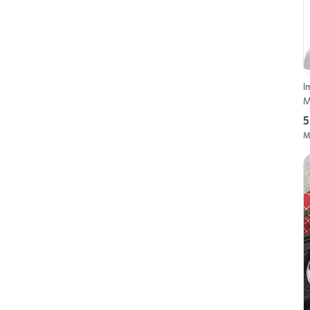
I
M
5
M