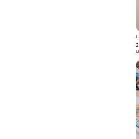
F
2
M