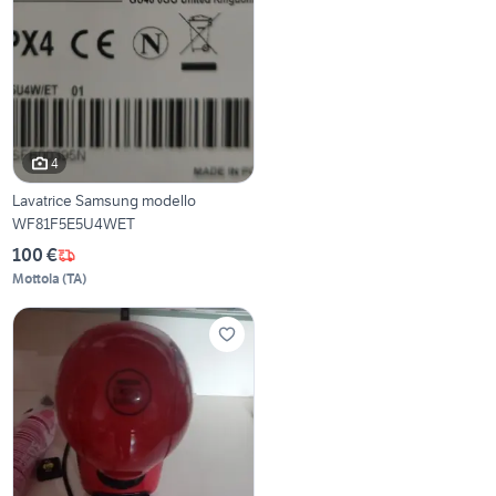
4
Lavatrice Samsung modello
WF81F5E5U4WET
100 €
Mottola
(
TA
)