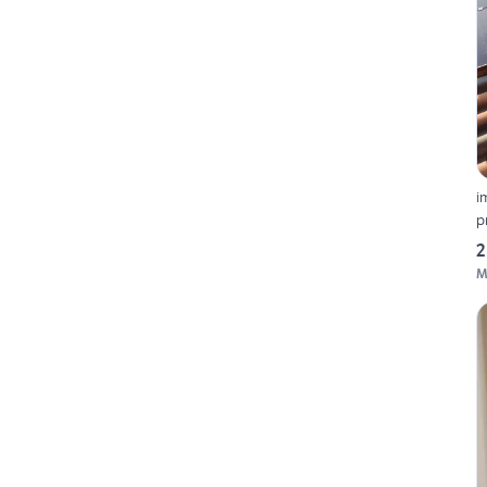
i
p
2
M