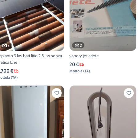
3
2
mpianto 3 kw batt litio 2.5 kw senza
vapory jet ariete
ratica Enel
20 €
.700 €
Mottola
(
TA
)
ottola
(
TA
)