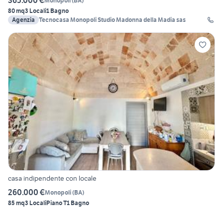
365.000 €
Monopoli
(
BA
)
80 mq
3 Locali
1 Bagno
Agenzia
Tecnocasa Monopoli Studio Madonna della Madia sas
casa indipendente con locale
260.000 €
Monopoli
(
BA
)
85 mq
3 Locali
Piano T
1 Bagno