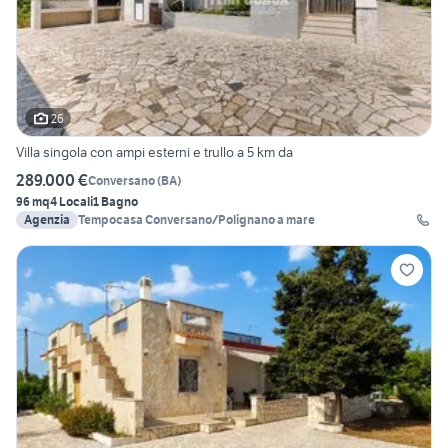
26
Villa singola con ampi esterni e trullo a 5 km da
289.000 €
Conversano
(
BA
)
96 mq
4 Locali
1 Bagno
Agenzia
Tempocasa Conversano/Polignano a mare