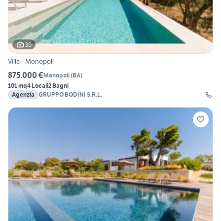
30
Villa - Monopoli
875.000 €
Monopoli
(
BA
)
101 mq
4 Locali
2 Bagni
Agenzia
GRUPPO BODINI S.R.L.