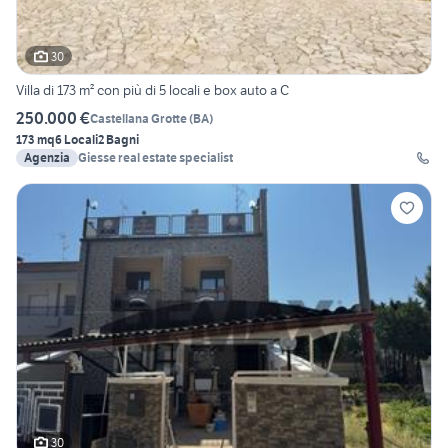
30
Villa di 173 m² con più di 5 locali e box auto a C
250.000 €
Castellana Grotte
(
BA
)
173 mq
6 Locali
2 Bagni
Agenzia
Giesse real estate specialist
30