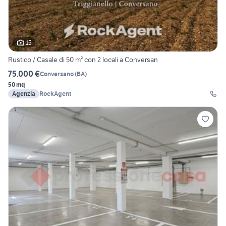
15
Rustico / Casale di 50 m² con 2 locali a Conversan
75.000 €
Conversano
(
BA
)
50 mq
Agenzia
RockAgent