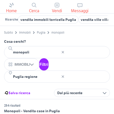
Home
Cerca
Vendi
Messaggi
vendita immobili torricella Puglia
vendita ville villag
Ricerche
Subito
Immobili
Puglia
monopoli
Cosa cerchi?
Filtri
IMMOBILI
Salva ricerca
Dal più recente
254 risultati
Monopoli - Vendita case in Puglia