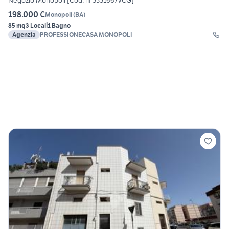
Negozio Monopoli [Cod. rif 3331667VCG]
198.000 €
Monopoli
(
BA
)
85 mq
3 Locali
1 Bagno
Agenzia
PROFESSIONECASA MONOPOLI