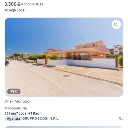
3.500 €
Monopoli
(
BA
)
70 mq
5 Locali
30
Villa - Monopoli
Monopoli
(
BA
)
366 mq
7 Locali
+3 Bagni
Agenzia
GRUPPO BODINI S.R.L.