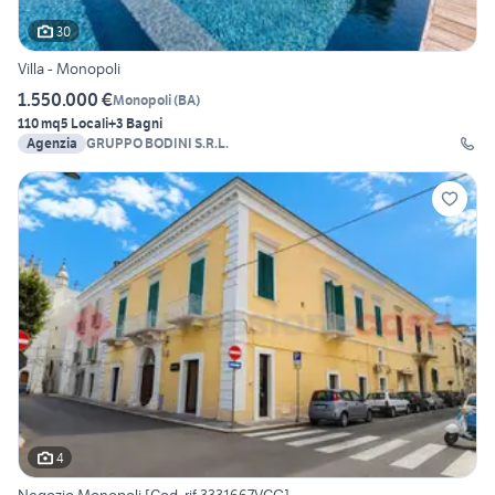
30
Villa - Monopoli
1.550.000 €
Monopoli
(
BA
)
110 mq
5 Locali
+3 Bagni
Agenzia
GRUPPO BODINI S.R.L.
4