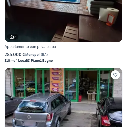
6
Appartamento con private spa
285.000 €
Monopoli
(
BA
)
110 mq
4 Locali
1° Piano
1 Bagno