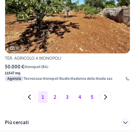
10
TER. AGRICOLO A MONOPOLI
50.000 €
Monopoli
(
BA
)
11547 mq
Agenzia
Tecnocasa Monopoli Studio Madonna della Madia sas
1
2
3
4
5
Più cercati