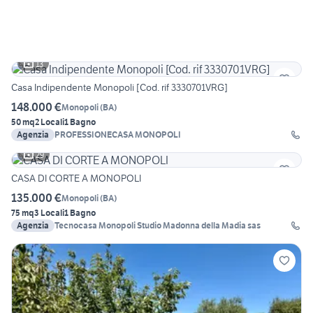
13
Casa Indipendente Monopoli [Cod. rif 3330701VRG]
148.000 €
Monopoli
(
BA
)
50 mq
2 Locali
1 Bagno
Agenzia
PROFESSIONECASA MONOPOLI
29
CASA DI CORTE A MONOPOLI
135.000 €
Monopoli
(
BA
)
75 mq
3 Locali
1 Bagno
Agenzia
Tecnocasa Monopoli Studio Madonna della Madia sas