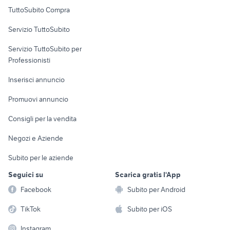
Uffici e Locali
TuttoSubito Compra
commerciali
Servizio TuttoSubito
elettronica
per la casa e la
sports e hobby
Servizio TuttoSubito per
persona
Informatica
Animali
Professionisti
Arredamento e
Console e
Accessori per
Casalinghi
Inserisci annuncio
Videogiochi
animali
Elettrodomestici
Promuovi annuncio
Audio/Video
Musica e Film
Giardino e Fai da te
Consigli per la vendita
Fotografia
Libri e Riviste
Abbigliamento e
Negozi e Aziende
Telefonia
Strumenti Musicali
Accessori
Subito per le aziende
Sports
Tutto per i bambini
Seguici su
Scarica gratis l'App
Biciclette
Facebook
Subito per Android
Collezionismo
TikTok
Subito per iOS
Instagram