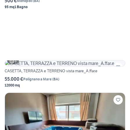
500 €
Monopoli
(
BA
)
95 mq
1 Bagno
6
CASETTA, TERRAZZA e TERRENO vista mare_A.ffar.e
55.000 €
Polignano a Mare
(
BA
)
12000 mq