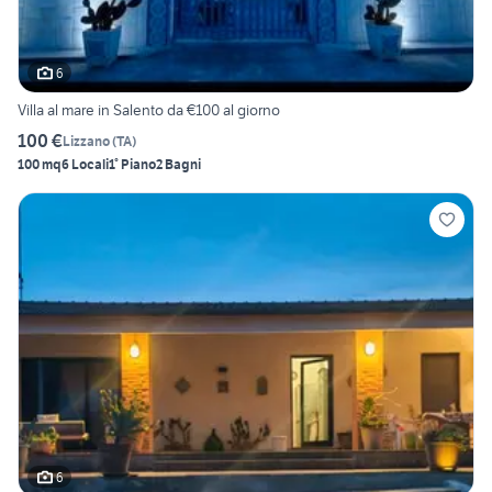
6
Villa al mare in Salento da €100 al giorno
100 €
Lizzano
(
TA
)
100 mq
6 Locali
1° Piano
2 Bagni
6