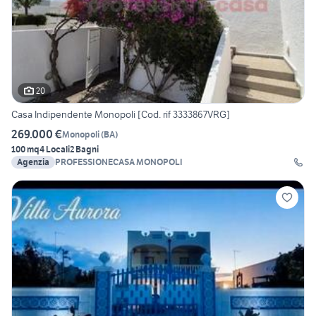
20
Casa Indipendente Monopoli [Cod. rif 3333867VRG]
269.000 €
Monopoli
(
BA
)
100 mq
4 Locali
2 Bagni
Agenzia
PROFESSIONECASA MONOPOLI