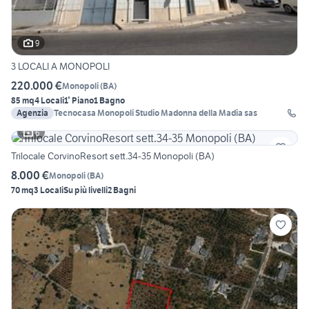
9
3 LOCALI A MONOPOLI
220.000 €
Monopoli
(
BA
)
85 mq
4 Locali
1° Piano
1 Bagno
Agenzia
Tecnocasa Monopoli Studio Madonna della Madia sas
6
Trilocale CorvinoResort sett.34-35 Monopoli (BA)
8.000 €
Monopoli
(
BA
)
70 mq
3 Locali
Su più livelli
2 Bagni