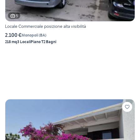
5
Locale Commerciale posizione alta visibilità
2.100 €
Monopoli
(
BA
)
218 mq
3 Locali
Piano T
2 Bagni