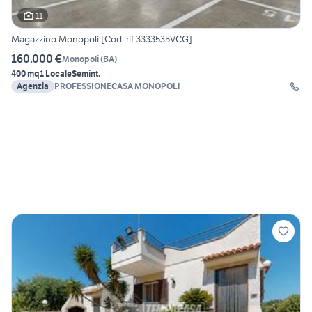
11
Magazzino Monopoli [Cod. rif 3333535VCG]
160.000 €
Monopoli
(
BA
)
400 mq
1 Locale
Semint.
Agenzia
PROFESSIONECASA MONOPOLI