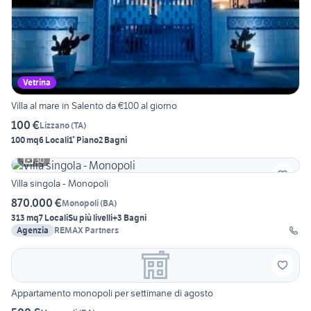
Vetrina
Villa al mare in Salento da €100 al giorno
100 €
Lizzano
(
TA
)
100 mq
6 Locali
1° Piano
2 Bagni
30
Villa singola - Monopoli
870.000 €
Monopoli
(
BA
)
313 mq
7 Locali
Su più livelli
+3 Bagni
Agenzia
REMAX Partners
Appartamento monopoli per settimane di agosto