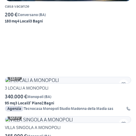
casa vacanze
200 €
Conversano
(
BA
)
180 mq
4 Locali
3 Bagni
30
3 LOCALI A MONOPOLI
340.000 €
Monopoli
(
BA
)
95 mq
3 Locali
3° Piano
2 Bagni
Agenzia
Tecnocasa Monopoli Studio Madonna della Madia sas
30
VILLA SINGOLA A MONOPOLI