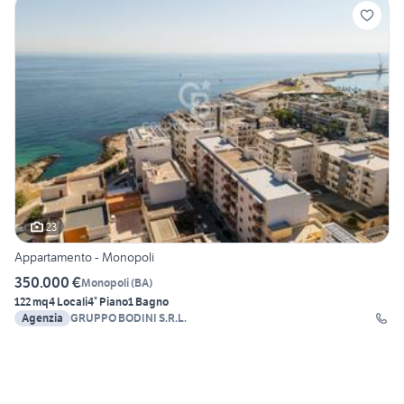
23
Appartamento - Monopoli
350.000 €
Monopoli
(
BA
)
122 mq
4 Locali
4° Piano
1 Bagno
Agenzia
GRUPPO BODINI S.R.L.