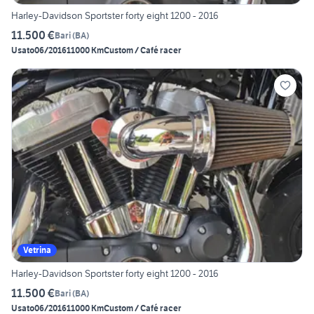
Harley-Davidson Sportster forty eight 1200 - 2016
11.500 €
Bari
(
BA
)
Usato
06/2016
11000 Km
Custom / Café racer
Vetrina
Harley-Davidson Sportster forty eight 1200 - 2016
11.500 €
Bari
(
BA
)
Usato
06/2016
11000 Km
Custom / Café racer