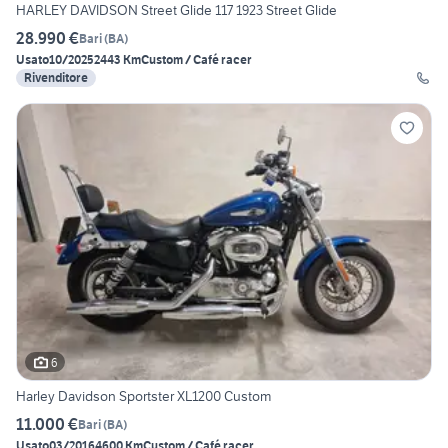
HARLEY DAVIDSON Street Glide 117 1923 Street Glide
28.990 €
Bari
(
BA
)
Usato
10/2025
2443 Km
Custom / Café racer
Rivenditore
6
Harley Davidson Sportster XL1200 Custom
11.000 €
Bari
(
BA
)
Usato
03/2016
4600 Km
Custom / Café racer