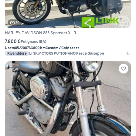
30
HARLEY-DAVIDSON 883 Sportster XL R
7.800 €
Putignano
(
BA
)
Usato
05/2007
33800 Km
Custom / Café racer
Rivenditore
LINK MOTORS PUTIGNANO Pesce Giuseppe