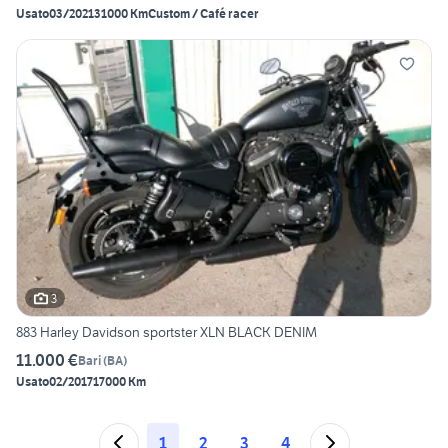
Usato
03/2021
31000 Km
Custom / Café racer
3
883 Harley Davidson sportster XLN BLACK DENIM
11.000 €
Bari
(
BA
)
Usato
02/2017
17000 Km
1
2
3
4