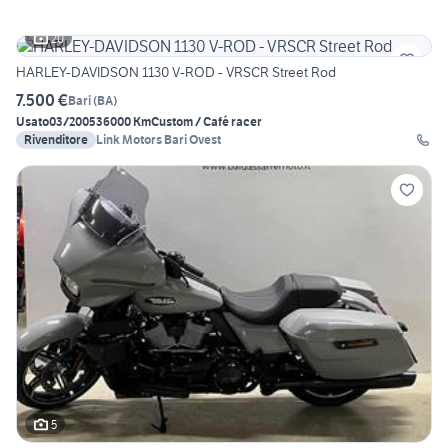
20
HARLEY-DAVIDSON 1130 V-ROD - VRSCR Street Rod
7.500 €
Bari
(
BA
)
Usato
03/2005
36000 Km
Custom / Café racer
Rivenditore
Link Motors Bari Ovest
5