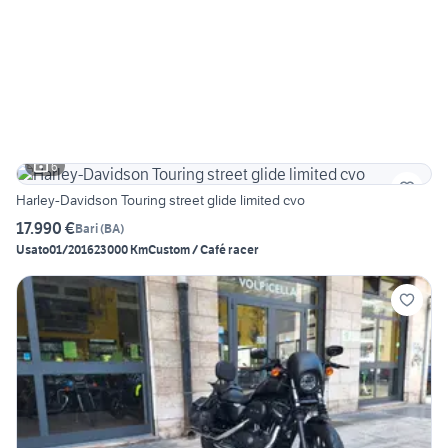
6
Harley-Davidson Touring street glide limited cvo
17.990 €
Bari
(
BA
)
Usato
01/2016
23000 Km
Custom / Café racer