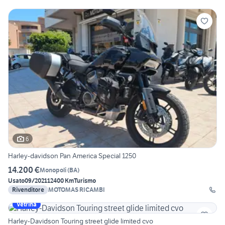
6
Harley-davidson Pan America Special 1250
14.200 €
Monopoli
(
BA
)
Usato
09/2021
12400 Km
Turismo
Rivenditore
MOTOMAS RICAMBI
Vetrina
Harley-Davidson Touring street glide limited cvo