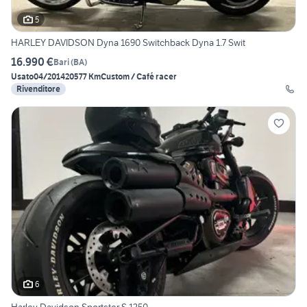
5
HARLEY DAVIDSON Dyna 1690 Switchback Dyna 1.7 Swit
16.990 €
Bari
(
BA
)
Usato
04/2014
20577 Km
Custom / Café racer
Rivenditore
6