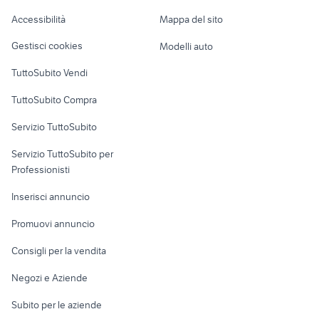
Caravan e Camper
harley davidson
Accessibilità
Mappa del sito
Loft, mansarde e
varese
Veicoli commerciali
altro
Gestisci cookies
Modelli auto
Case vacanza
TuttoSubito Vendi
Uffici e Locali
TuttoSubito Compra
commerciali
Servizio TuttoSubito
elettronica
per la casa e la
sports e hobby
Servizio TuttoSubito per
persona
Informatica
Animali
Professionisti
Arredamento e
Console e
Accessori per
Casalinghi
Inserisci annuncio
Videogiochi
animali
Elettrodomestici
Promuovi annuncio
Audio/Video
Musica e Film
Giardino e Fai da te
Consigli per la vendita
Fotografia
Libri e Riviste
Abbigliamento e
Negozi e Aziende
Telefonia
Strumenti Musicali
Accessori
Subito per le aziende
Sports
Tutto per i bambini