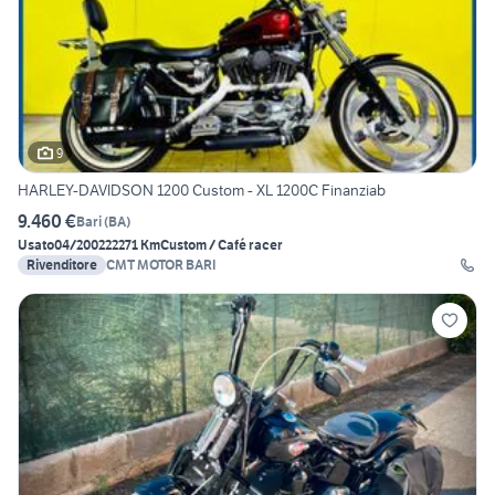
9
HARLEY-DAVIDSON 1200 Custom - XL 1200C Finanziab
9.460 €
Bari
(
BA
)
Usato
04/2002
22271 Km
Custom / Café racer
Rivenditore
CMT MOTOR BARI