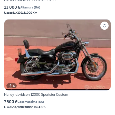
Harley Davidson Sportster S 1250
13.000 €
Altamura
(
BA
)
Usato
11/2021
11000 Km
6
Harley-davidson 1200C Sportster Custom
7.500 €
Casamassima
(
BA
)
Usato
08/2007
38000 Km
Altro