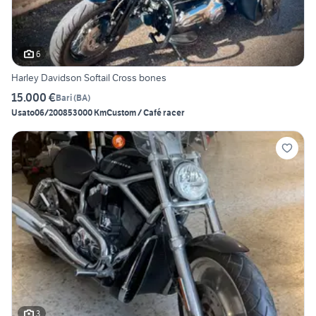
6
Harley Davidson Softail Cross bones
15.000 €
Bari
(
BA
)
Usato
06/2008
53000 Km
Custom / Café racer
3