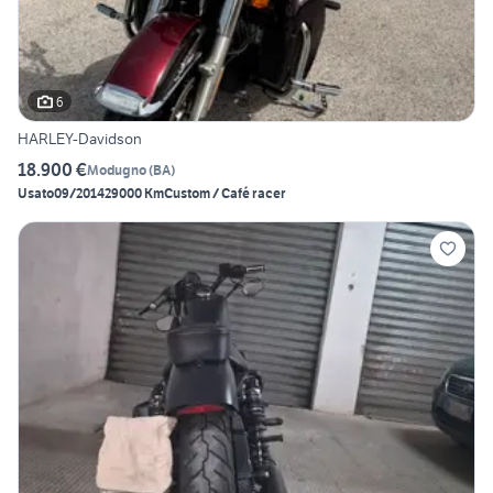
6
HARLEY-Davidson
18.900 €
Modugno
(
BA
)
Usato
09/2014
29000 Km
Custom / Café racer