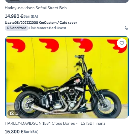
Harley-davidson Softail Street Bob
14.990 €
Bari
(
BA
)
Usato
08/2022
22000 Km
Custom / Café racer
Rivenditore
Link Motors Bari Ovest
12
HARLEY-DAVIDSON 1584 Cross Bones - FLSTSB Finanz
16.800 €
Bari
(
BA
)