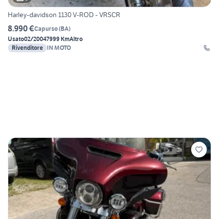
Harley-davidson 1130 V-ROD - VRSCR
8.990 €
Capurso
(
BA
)
Usato
02/2004
7999 Km
Altro
Rivenditore
IN MOTO