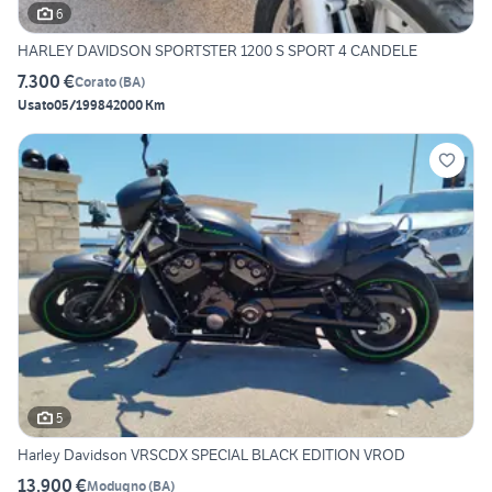
6
HARLEY DAVIDSON SPORTSTER 1200 S SPORT 4 CANDELE
7.300 €
Corato
(
BA
)
Usato
05/1998
42000 Km
5
Harley Davidson VRSCDX SPECIAL BLACK EDITION VROD
13.900 €
Modugno
(
BA
)