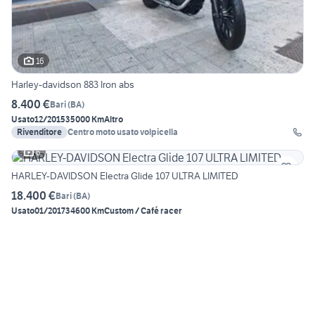
16
Harley-davidson 883 Iron abs
8.400 €
Bari
(
BA
)
Usato
12/2015
35000 Km
Altro
Rivenditore
Centro moto usato volpicella
6
HARLEY-DAVIDSON Electra Glide 107 ULTRA LIMITED
18.400 €
Bari
(
BA
)
Usato
01/2017
34600 Km
Custom / Café racer