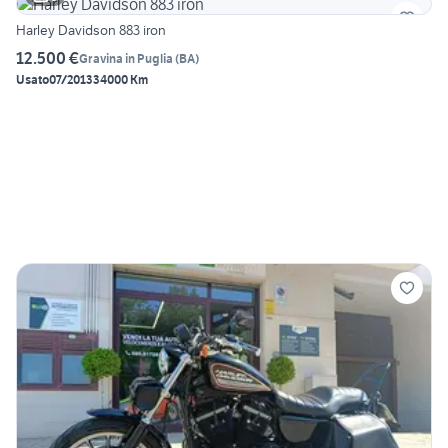
Harley Davidson 883 iron
12.500 €
Gravina in Puglia
(
BA
)
Usato
07/2013
34000 Km