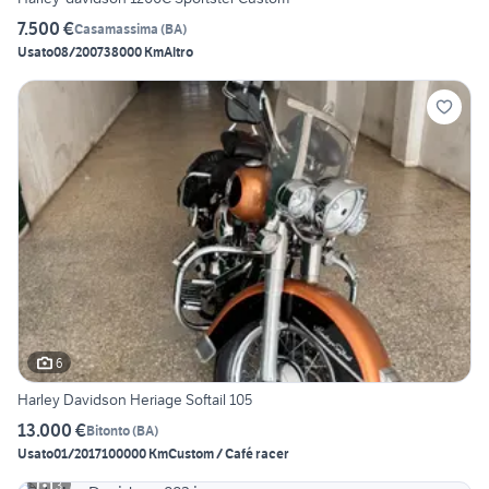
7.500 €
Casamassima
(
BA
)
Usato
08/2007
38000 Km
Altro
6
Harley Davidson Heriage Softail 105
13.000 €
Bitonto
(
BA
)
Usato
01/2017
100000 Km
Custom / Café racer
3