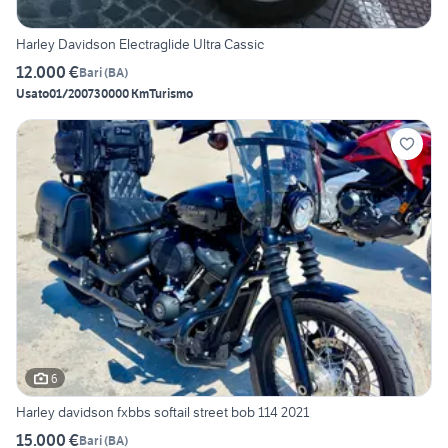
Harley Davidson Electraglide Ultra Cassic
12.000 €
Bari
(
BA
)
Usato
01/2007
30000 Km
Turismo
6
Harley davidson fxbbs softail street bob 114 2021
15.000 €
Bari
(
BA
)