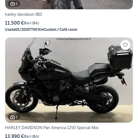
5
harley davidson 883
11.500 €
Bari
(
BA
)
Usato
03/2020
7700 Km
Custom / Café racer
5
HARLEY DAVIDSON Pan America 1250 Special Abs
13.990 €
Bari
(
BA
)