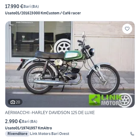
17.990 €
Bari
(
BA
)
Usato
01/2016
23000 Km
Custom / Café racer
20
AERMACCHI -HARLEY DAVIDSON 125 DE LUXE
2.990 €
Bari
(
BA
)
Usato
01/1974
1957 Km
Altro
Rivenditore
Link Motors Bari Ovest