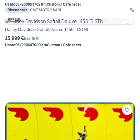
Usato
05/2008
53702 Km
Custom / Café racer
Rivenditore
CMT MOTOR BARI
6
Harley Davidson Softail Deluxe 1450 FLSTNI
15.999 €
Bari
(
BA
)
Usato
03/2006
47000 Km
Custom / Café racer