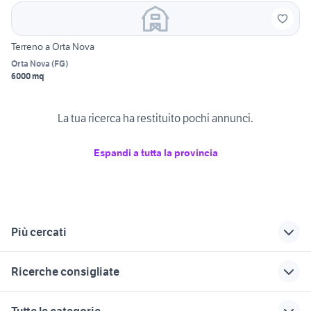
Terreno a Orta Nova
Orta Nova
(
FG
)
6000 mq
La tua ricerca ha restituito pochi annunci.
Espandi a tutta la provincia
Più cercati
Correlati
Richerche simili
Suggerimenti
Ricerche consigliate
vendita terreni
vendita terreni
edificabile fasano
Stornarella
Ruffano
terreni in vendita piemonte
vendita terreni Sassari provincia
vendita terreni