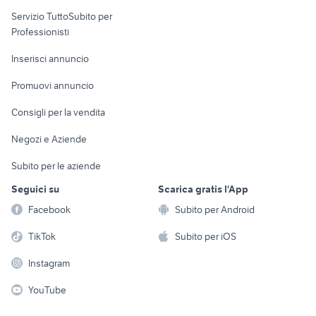
elettronica
per la casa e la
sports e hobby
Servizio TuttoSubito per
persona
Informatica
Animali
Professionisti
Arredamento e
Console e
Accessori per
Casalinghi
Inserisci annuncio
Videogiochi
animali
Elettrodomestici
Promuovi annuncio
Audio/Video
Musica e Film
Giardino e Fai da te
Consigli per la vendita
Fotografia
Libri e Riviste
Abbigliamento e
Negozi e Aziende
Telefonia
Strumenti Musicali
Accessori
Subito per le aziende
Sports
Tutto per i bambini
Seguici su
Scarica gratis l'App
Biciclette
Facebook
Subito per Android
Collezionismo
TikTok
Subito per iOS
Instagram
YouTube