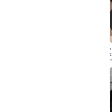
g
2
N