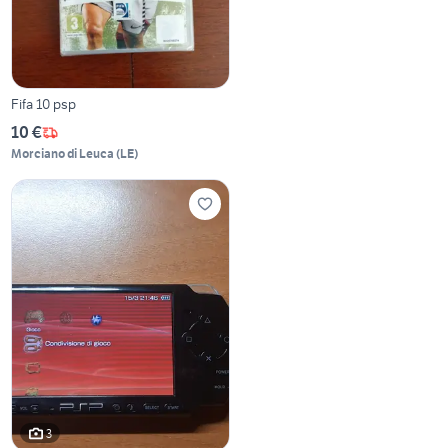
Fifa 10 psp
10 €
Morciano di Leuca
(
LE
)
3