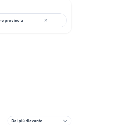
Dal più rilevante