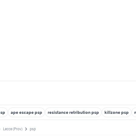
psp
ape escape psp
resistance retribution psp
killzone psp
Lecce (Prov)
psp