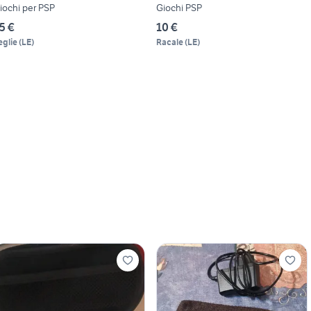
iochi per PSP
Giochi PSP
5 €
10 €
eglie
(
LE
)
Racale
(
LE
)