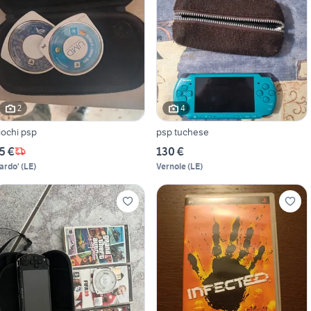
2
4
iochi psp
psp tuchese
5 €
130 €
ardo'
(
LE
)
Vernole
(
LE
)