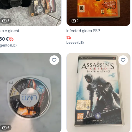
5
2
sp e giochi
Infected gioco PSP
50 €
Lecce
(
LE
)
gento
(
LE
)
6