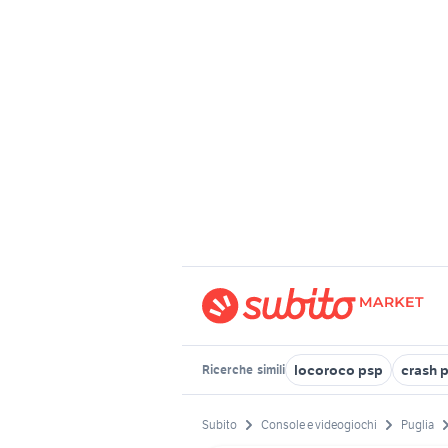
locoroco psp
crash 
Ricerche
simili
Subito
Console e videogiochi
Puglia