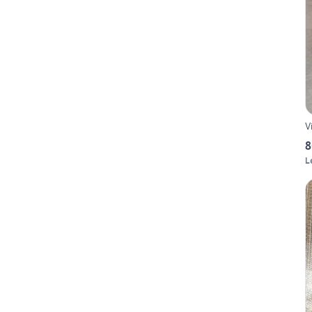
V
8
L