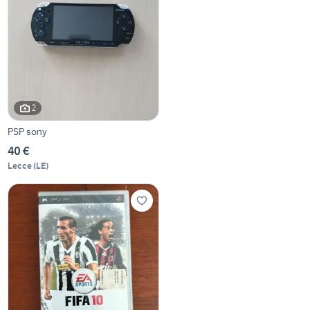
2
PSP sony
40 €
Lecce
(
LE
)