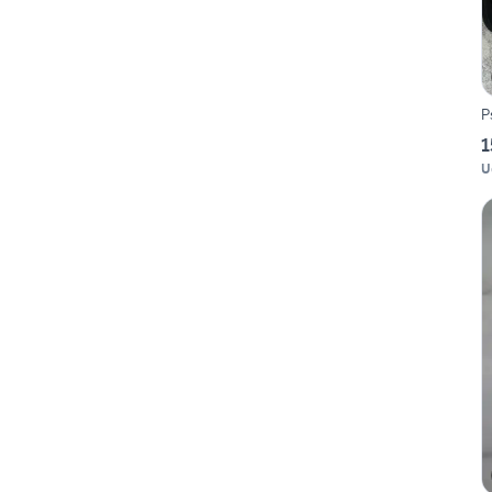
P
1
U