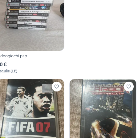
ideogiochi psp
0 €
equile
(
LE
)