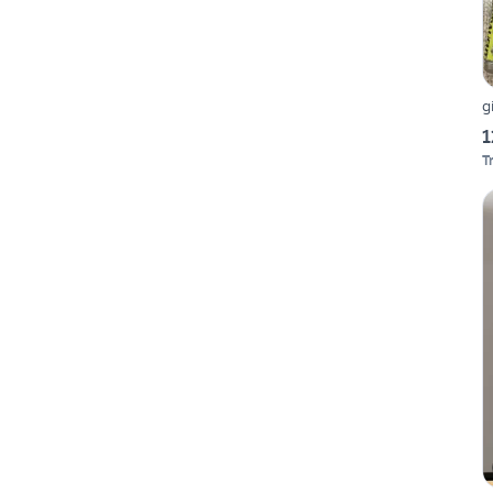
g
1
T