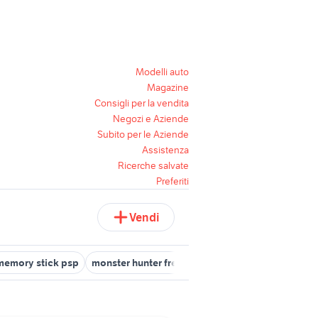
Modelli auto
Magazine
Consigli per la vendita
Negozi e Aziende
Subito per le Aziende
Assistenza
Ricerche salvate
Preferiti
Vendi
memory stick psp
monster hunter freedom psp
fifa 13 psp
syph