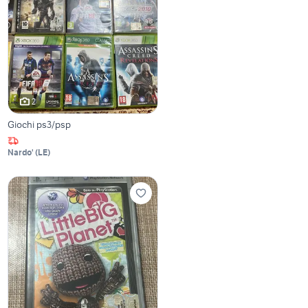
2
Giochi ps3/psp
Nardo'
(
LE
)