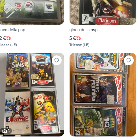
ioco della psp
gioco della psp
2 €
5 €
ricase
(
LE
)
Tricase
(
LE
)
3