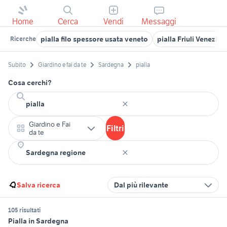
Home
Cerca
Vendi
Messaggi
pialla filo spessore usata veneto
pialla Friuli Venezia G
Ricerche
Subito
Giardino e fai da te
Sardegna
pialla
Cosa cerchi?
Giardino e Fai
Filtri
da te
Salva ricerca
Dal più rilevante
105 risultati
Pialla in Sardegna