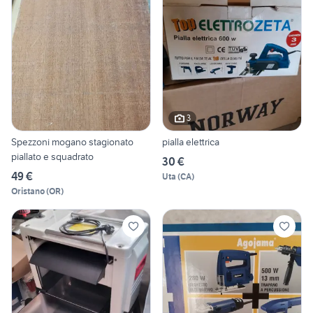
3
Spezzoni mogano stagionato
pialla elettrica
piallato e squadrato
30 €
49 €
Uta
(
CA
)
Oristano
(
OR
)