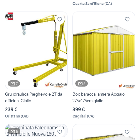
Quartu Sant'Elena
(
CA
)
7
5
Gru idraulica Pieghevole 2T da
Box baracca lamiera Acciaio
officina. Giallo
275x175cm giallo
239 €
399 €
Oristano
(
OR
)
Cagliari
(
CA
)
6