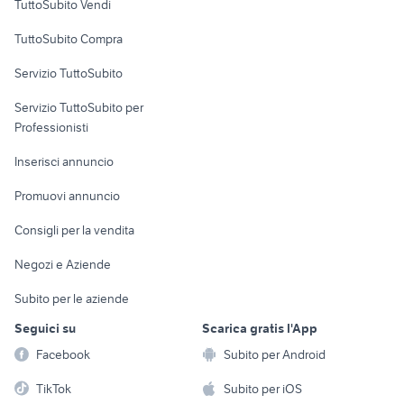
TuttoSubito Vendi
Uffici e Locali
TuttoSubito Compra
commerciali
Servizio TuttoSubito
elettronica
per la casa e la
sports e hobby
Servizio TuttoSubito per
persona
Informatica
Animali
Professionisti
Arredamento e
Console e
Accessori per
Casalinghi
Inserisci annuncio
Videogiochi
animali
Elettrodomestici
Promuovi annuncio
Audio/Video
Musica e Film
Giardino e Fai da te
Consigli per la vendita
Fotografia
Libri e Riviste
Abbigliamento e
Negozi e Aziende
Telefonia
Strumenti Musicali
Accessori
Subito per le aziende
Sports
Tutto per i bambini
Seguici su
Scarica gratis l'App
Biciclette
Facebook
Subito per Android
Collezionismo
TikTok
Subito per iOS