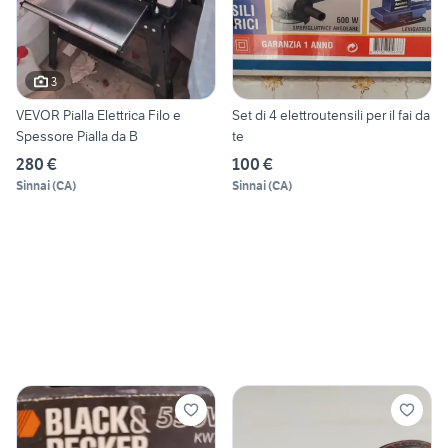
3
VEVOR Pialla Elettrica Filo e
Set di 4 elettroutensili per il fai da
Spessore Pialla da B
te
280 €
100 €
Sinnai
(
CA
)
Sinnai
(
CA
)