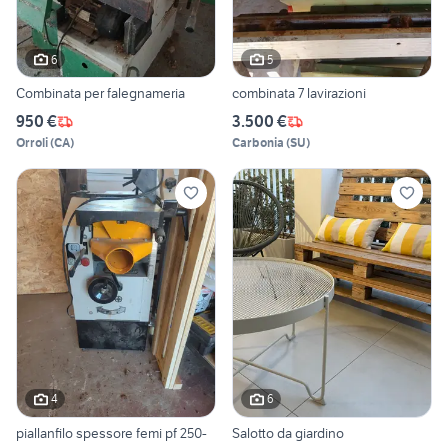
6
5
Combinata per falegnameria
combinata 7 lavirazioni
950 €
3.500 €
Orroli
(
CA
)
Carbonia
(
SU
)
4
6
piallanfilo spessore femi pf 250-
Salotto da giardino