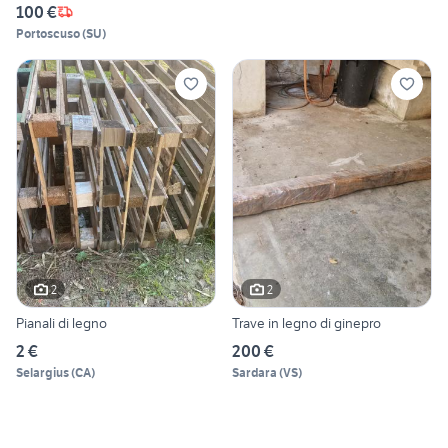
100 €
Portoscuso
(
SU
)
2
2
Pianali di legno
Trave in legno di ginepro
2 €
200 €
Selargius
(
CA
)
Sardara
(
VS
)