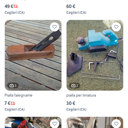
49 €
60 €
Cagliari
(
CA
)
Cagliari
(
CA
)
3
2
Pialla falegname
pialla per limatura
7 €
30 €
Cagliari
(
CA
)
Cagliari
(
CA
)