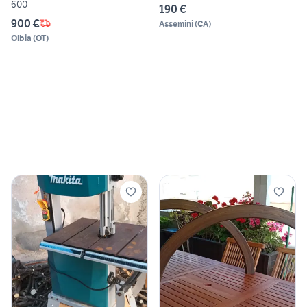
600
190 €
900 €
Assemini
(
CA
)
Olbia
(
OT
)