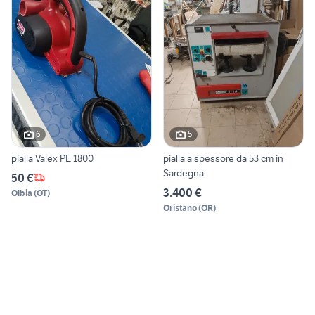
6
5
pialla Valex PE 1800
pialla a spessore da 53 cm in
Sardegna
50 €
3.400 €
Olbia
(
OT
)
Oristano
(
OR
)