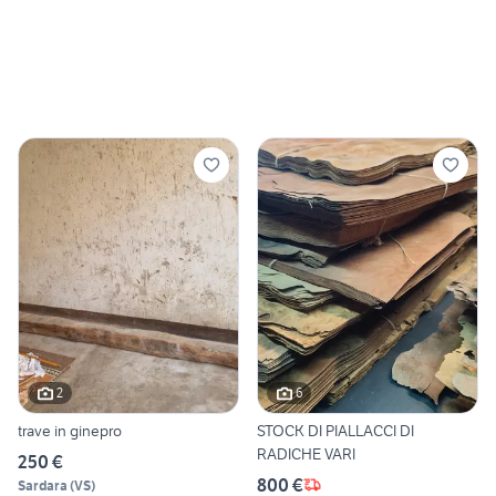
2
6
trave in ginepro
STOCK DI PIALLACCI DI
RADICHE VARI
250 €
800 €
Sardara
(
VS
)