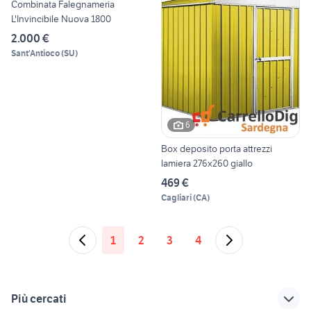
Combinata Falegnameria
L'Invincibile Nuova 1800
2.000 €
Sant'Antioco
(
SU
)
6
Box deposito porta attrezzi
lamiera 276x260 giallo
469 €
Cagliari
(
CA
)
1
2
3
4
Più cercati