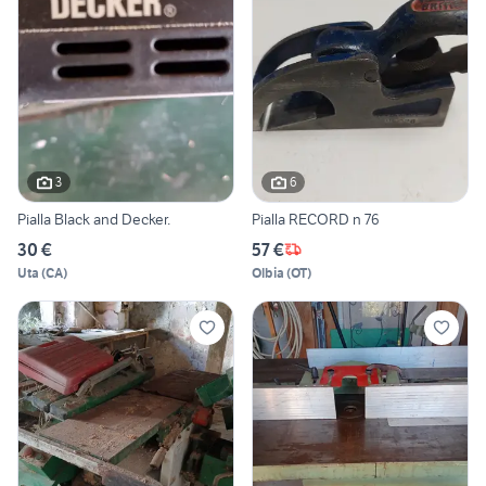
3
6
Pialla Black and Decker.
Pialla RECORD n 76
30 €
57 €
Uta
(
CA
)
Olbia
(
OT
)