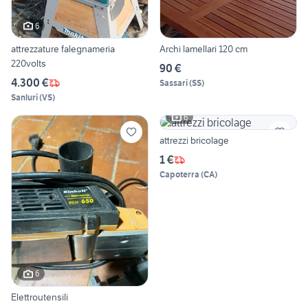
6
attrezzature falegnameria
Archi lamellari 120 cm
220volts
90 €
4.300 €
Sassari
(
SS
)
Sanluri
(
VS
)
6
attrezzi bricolage
1 €
Capoterra
(
CA
)
6
Elettroutensili