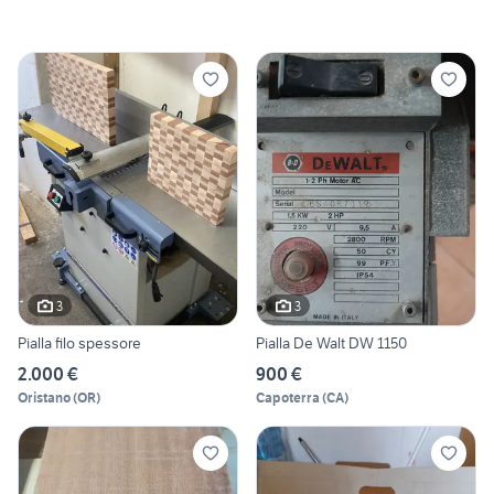
3
3
Pialla filo spessore
Pialla De Walt DW 1150
2.000 €
900 €
Oristano
(
OR
)
Capoterra
(
CA
)