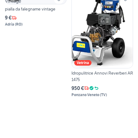
pialla da falegname vintage
9 €
Adria
(
RO
)
Vetrina
Idropulitrice Annovi Reverberi AR
1475
950 €
Ponzano Veneto
(
TV
)