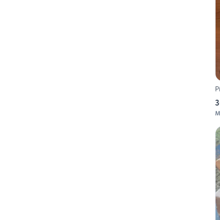
P
3
M