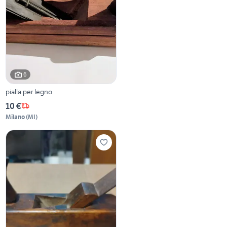
6
pialla per legno
10 €
Milano
(
MI
)