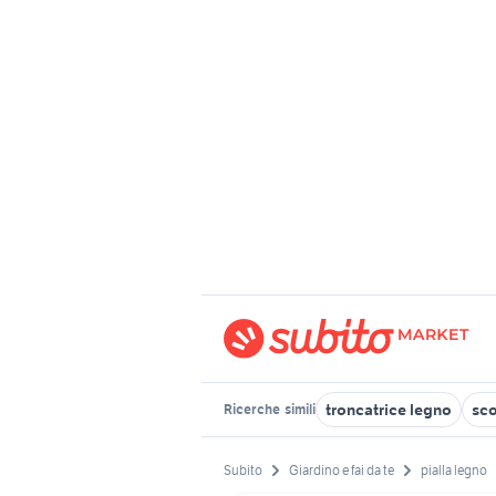
troncatrice legno
sco
Ricerche
simili
Subito
Giardino e fai da te
pialla legno