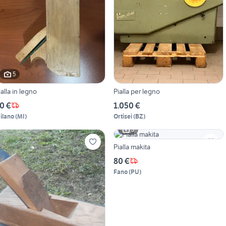
5
ialla in legno
Pialla per legno
0 €
1.050 €
ilano
(
MI
)
Ortisei
(
BZ
)
3
Pialla makita
80 €
Fano
(
PU
)