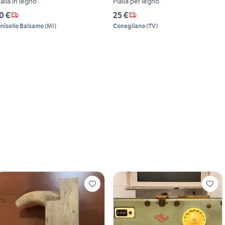
ialla in legno
Pialla per legno
0 €
25 €
inisello Balsamo
(
MI
)
Conegliano
(
TV
)