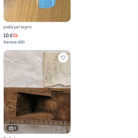
pialla per legno
10 €
Genova
(
GE
)
6