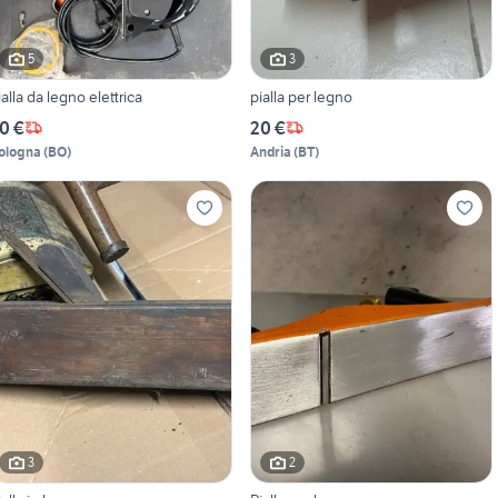
5
3
ialla da legno elettrica
pialla per legno
0 €
20 €
ologna
(
BO
)
Andria
(
BT
)
3
2