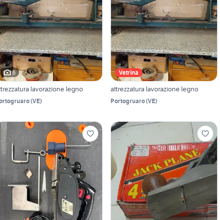
6
Vetrina
ttrezzatura lavorazione legno
attrezzatura lavorazione legno
ortogruaro
(
VE
)
Portogruaro
(
VE
)