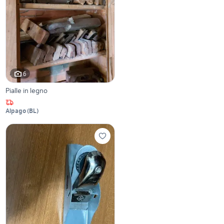
6
Pialle in legno
Alpago
(
BL
)