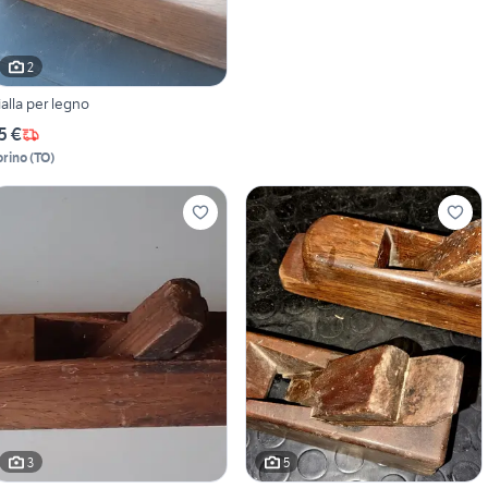
2
ialla per legno
5 €
orino
(
TO
)
3
5