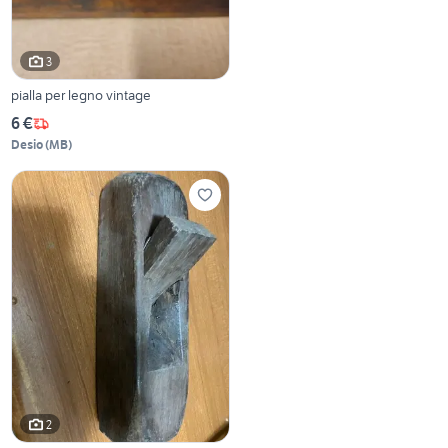
3
pialla per legno vintage
6 €
Desio
(
MB
)
2