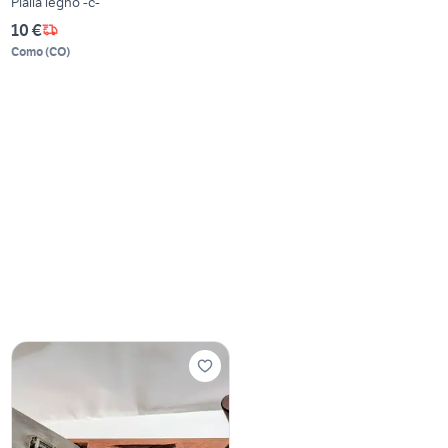
Pialla legno -c-
10 €
Como
(
CO
)