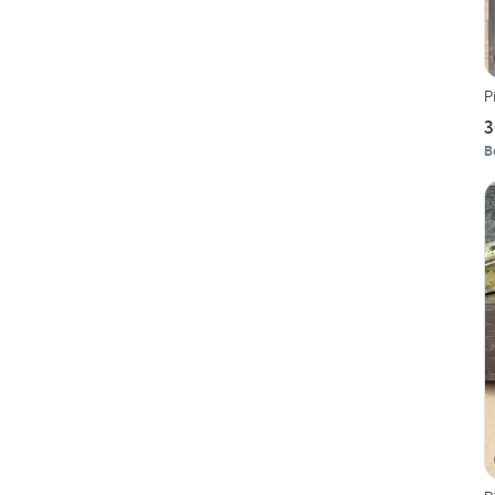
P
3
B