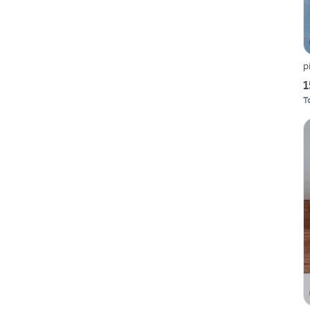
p
1
T