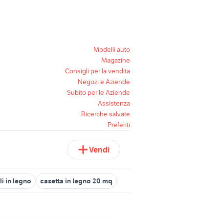
Modelli auto
Magazine
Consigli per la vendita
Negozi e Aziende
Subito per le Aziende
Assistenza
Ricerche salvate
Preferiti
Vendi
i in legno
casetta in legno 20 mq
tino in legno
appendiabiti da