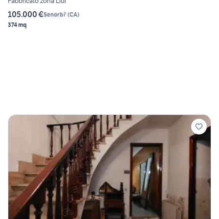
Fabbricato zona Lidl
105.000 €
Senorbi'
(
CA
)
374 mq