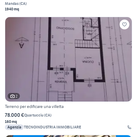
Mandas
(
CA
)
1940 mq
2
Terreno per edificare una villetta
78.000 €
Quartucciu
(
CA
)
160 mq
Agenzia
TECNOINDUSTRIA IMMOBILIARE