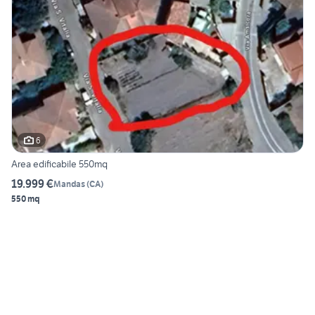
6
Area edificabile 550mq
19.999 €
Mandas
(
CA
)
550 mq