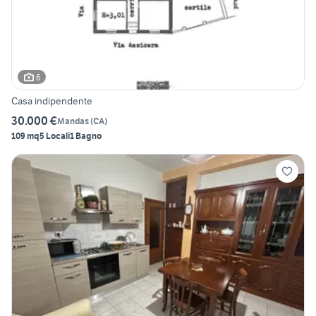
6
Casa indipendente
30.000 €
Mandas
(
CA
)
109 mq
5 Locali
1 Bagno