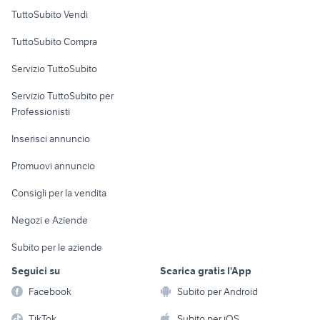
yamaha r6 motori Bergamo
Case vacanza
palestra ginnastica artistica
TuttoSubito Vendi
provincia
Uffici e Locali
case in affitto qualiano
case in vendita a patti
TuttoSubito Compra
commerciali
Servizio TuttoSubito
elettronica
per la casa e la
sports e hobby
Servizio TuttoSubito per
persona
Informatica
Animali
Professionisti
Arredamento e
Console e
Accessori per
Casalinghi
Inserisci annuncio
Videogiochi
animali
Elettrodomestici
Promuovi annuncio
Audio/Video
Musica e Film
Giardino e Fai da te
Consigli per la vendita
Fotografia
Libri e Riviste
Abbigliamento e
Negozi e Aziende
Telefonia
Strumenti Musicali
Accessori
Subito per le aziende
Sports
Tutto per i bambini
Seguici su
Scarica gratis l'App
Biciclette
Facebook
Subito per Android
Collezionismo
TikTok
Subito per iOS