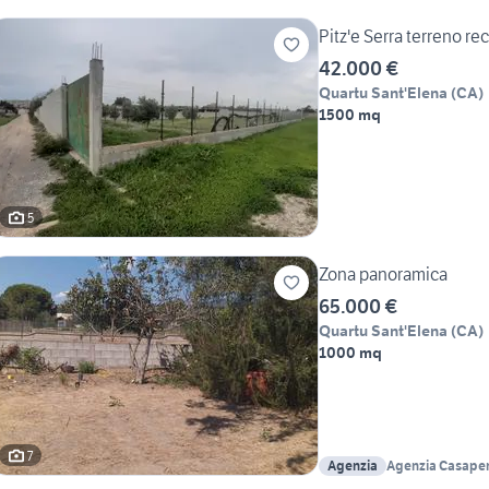
Pitz'e Serra terreno re
42.000 €
Quartu Sant'Elena
(
CA
)
1500 mq
5
Zona panoramica
65.000 €
Quartu Sant'Elena
(
CA
)
1000 mq
7
Agenzia
Agenzia Casape