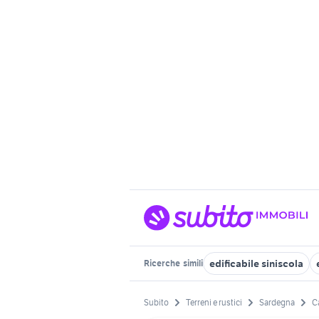
edificabile siniscola
Ricerche
simili
Subito
Terreni e rustici
Sardegna
Ca