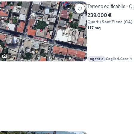
Terreno edificabile - Q
239.000 €
Quartu Sant'Elena
(
CA
)
117 mq
3
Agenzia
Cagliari-Case.it