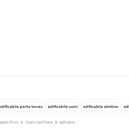
edificabile porto torres
edificabile usini
edificabile stintino
ed
gliari (Prov)
Quartu Sant'Elena
edificabile