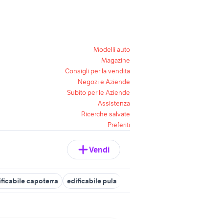
Modelli auto
Magazine
Consigli per la vendita
Negozi e Aziende
Subito per le Aziende
Assistenza
Ricerche salvate
Preferiti
Vendi
ificabile capoterra
edificabile pula
edificabile uta
edificabile