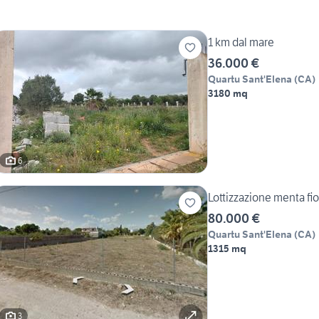
1 km dal mare
36.000 €
Quartu Sant'Elena
(
CA
)
3180 mq
6
Lottizzazione menta fio
80.000 €
Quartu Sant'Elena
(
CA
)
1315 mq
3