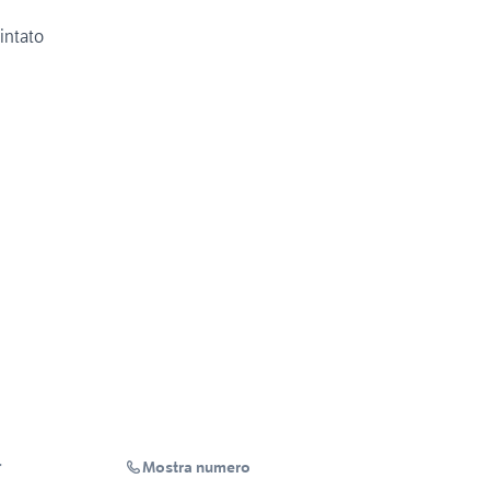
cintato
Mostra numero
r