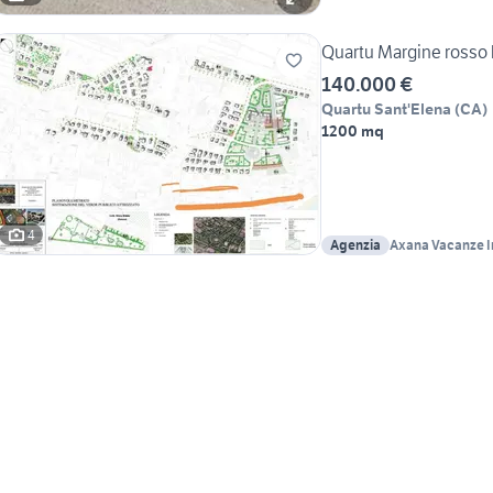
Quartu Margine rosso l
140.000 €
Quartu Sant'Elena
(
CA
)
1200 mq
4
Agenzia
Axana Vacanze I