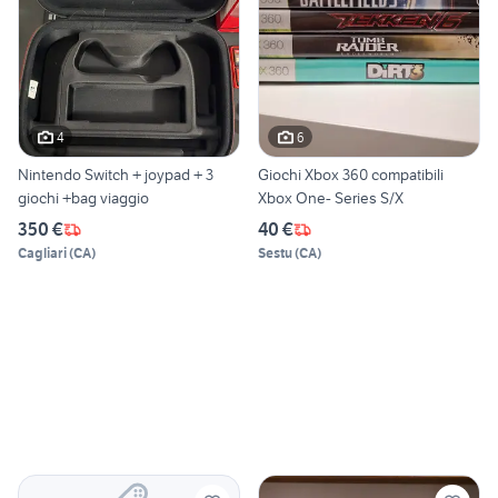
4
6
Nintendo Switch + joypad + 3
Giochi Xbox 360 compatibili
giochi +bag viaggio
Xbox One- Series S/X
350 €
40 €
Cagliari
(
CA
)
Sestu
(
CA
)