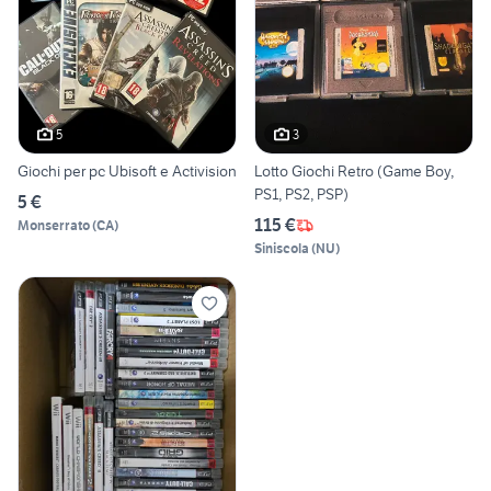
5
3
Giochi per pc Ubisoft e Activision
Lotto Giochi Retro (Game Boy,
PS1, PS2, PSP)
5 €
115 €
Monserrato
(
CA
)
Siniscola
(
NU
)