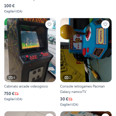
100 €
Cagliari
(
CA
)
4
2
Cabinato arcade videogioco
Console retrogames Pacman
Galaxy namcoTV
750 €
30 €
Cagliari
(
CA
)
Cagliari
(
CA
)