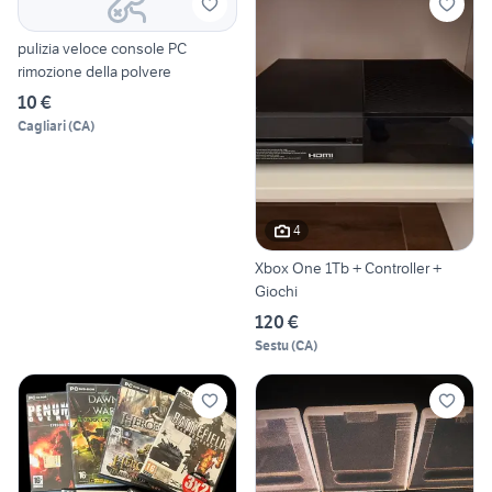
pulizia veloce console PC
rimozione della polvere
10 €
Cagliari
(
CA
)
4
Xbox One 1Tb + Controller +
Giochi
120 €
Sestu
(
CA
)