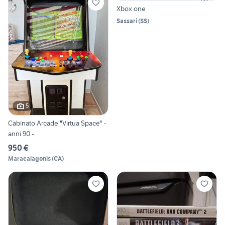
Xbox one
Sassari
(
SS
)
5
Cabinato Arcade "Virtua Space" -
anni 90 -
950 €
Maracalagonis
(
CA
)