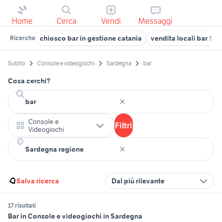
Home
Cerca
Vendi
Messaggi
chiosco bar in gestione catania
vendita locali bar Sa
Ricerche
Subito
Console e videogiochi
Sardegna
bar
Cosa cerchi?
Console e
Filtri
Videogiochi
Salva ricerca
Dal più rilevante
17 risultati
Bar in Console e videogiochi in Sardegna