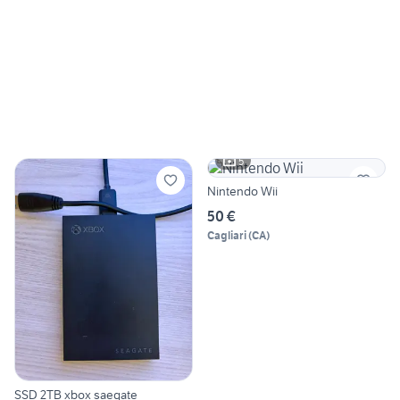
5
Nintendo Wii
50 €
Cagliari
(
CA
)
SSD 2TB xbox saegate