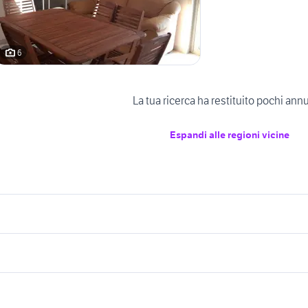
6
La tua ricerca ha restituito pochi ann
Espandi alle regioni vicine
icherche simili
Suggerimenti
ffitto Tolmezzo
case vacanze montagna lombardia
anze cosenza
casa vacanza roana
casa vacanza stalett
econda mano SantElpidio a Mare
case vacanze mandatoriccio mare
ppartamenti madonna di campiglio
appartamenti montesilvano
casa vacanze sanremo
affitto case vacanza
anza fanano