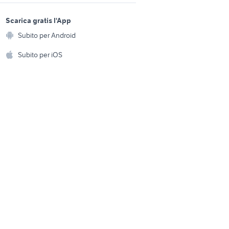
zo
sports e hobby
appartamenti ziano di fiemme
a
Scarica gratis l'App
Animali
ello di
Subito per Android
ento e
Accessori per animali
hi
Subito per iOS
Musica e Film
omestici
Libri e Riviste
e Fai da te
Strumenti Musicali
amento e
ri
Sports
 i bambini
Biciclette
Collezionismo