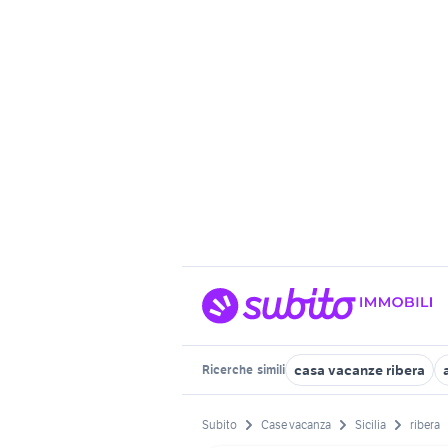
casa vacanze ribera
Ricerche
simili
Subito
Case vacanza
Sicilia
ribera