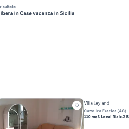
 risultato
ibera in Case vacanza in Sicilia
Villa Leyland
Cattolica Eraclea
(
AG
)
110 mq
3 Locali
Rialz.
2 B