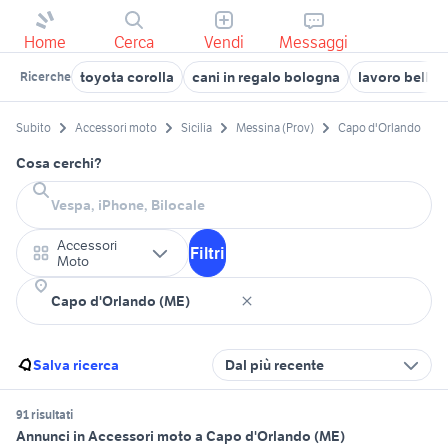
Home
Cerca
Vendi
Messaggi
toyota corolla
cani in regalo bologna
lavoro bellun
Ricerche
Subito
Accessori moto
Sicilia
Messina (Prov)
Capo d'Orlando
Cosa cerchi?
Accessori
Filtri
Moto
Salva ricerca
Dal più recente
91 risultati
Annunci in Accessori moto a Capo d'Orlando (ME)