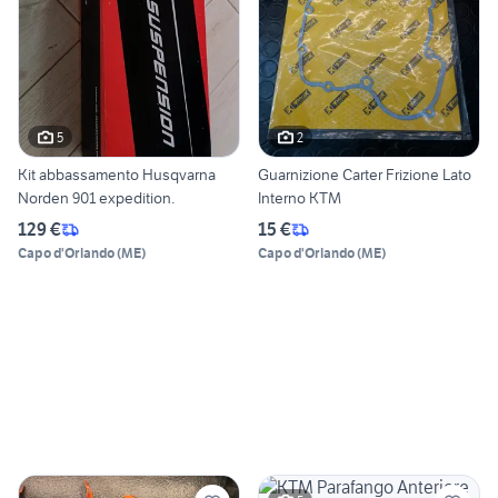
5
2
Kit abbassamento Husqvarna
Guarnizione Carter Frizione Lato
Norden 901 expedition.
Interno KTM
129 €
15 €
Capo d'Orlando
(
ME
)
Capo d'Orlando
(
ME
)