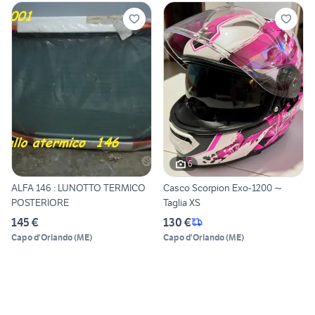
6
ALFA 146 : LUNOTTO TERMICO
Casco Scorpion Exo-1200 ~
POSTERIORE
Taglia XS
145 €
130 €
Capo d'Orlando
(
ME
)
Capo d'Orlando
(
ME
)