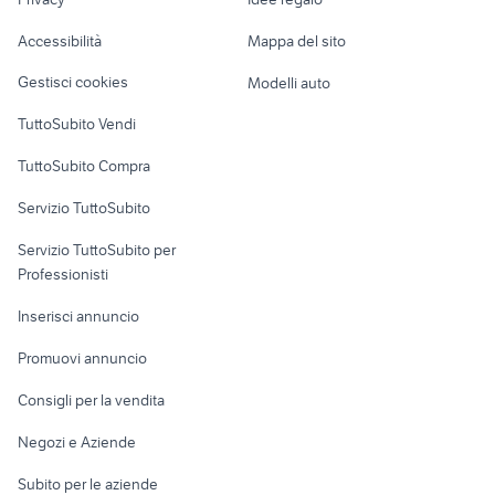
Garage e box
Caravan e Camper
Accessibilità
Mappa del sito
Loft, mansarde e
Veicoli commerciali
altro
Gestisci cookies
Modelli auto
Case vacanza
TuttoSubito Vendi
Uffici e Locali
TuttoSubito Compra
commerciali
Servizio TuttoSubito
elettronica
per la casa e la
sports e hobby
Servizio TuttoSubito per
persona
Informatica
Animali
Professionisti
Arredamento e
Console e
Accessori per
Casalinghi
Inserisci annuncio
Videogiochi
animali
Elettrodomestici
Promuovi annuncio
Audio/Video
Musica e Film
Giardino e Fai da te
Consigli per la vendita
Fotografia
Libri e Riviste
Abbigliamento e
Negozi e Aziende
Telefonia
Strumenti Musicali
Accessori
Subito per le aziende