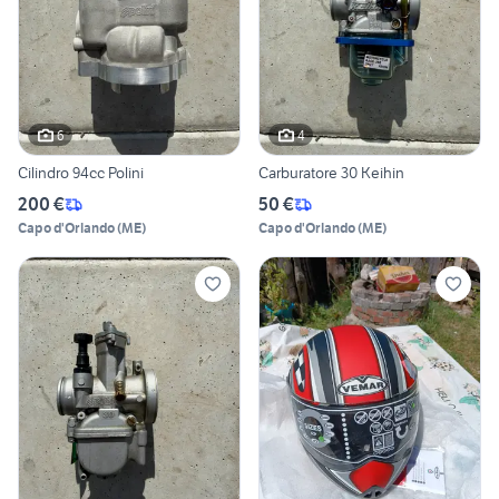
6
4
Cilindro 94cc Polini
Carburatore 30 Keihin
200 €
50 €
Capo d'Orlando
(
ME
)
Capo d'Orlando
(
ME
)