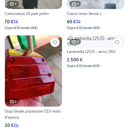
4
4
Carburatore 30 pwk polini
Casco moto Vemar L
70 €
60 €
Capo d'Orlando
(
ME
)
Capo d'Orlando
(
ME
)
3
Lambretta 125/D - anno 1952
2.500 €
Capo d'Orlando
(
ME
)
6
Stop fanale posteriore CEV moto
d'epoca
30 €