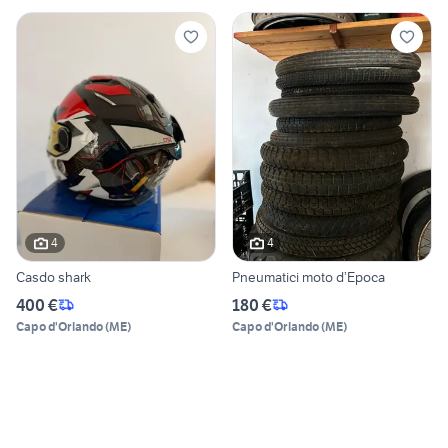
4
4
Casdo shark
Pneumatici moto d’Epoca
400 €
180 €
Capo d'Orlando
(
ME
)
Capo d'Orlando
(
ME
)