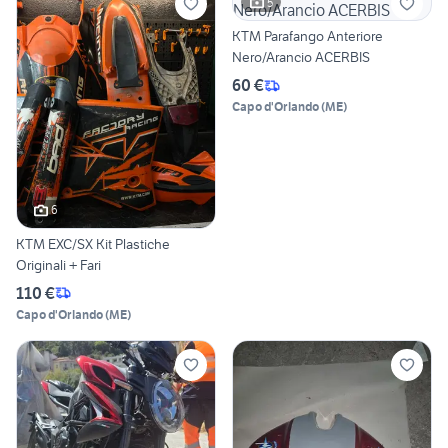
5
KTM Parafango Anteriore
Nero/Arancio ACERBIS
60 €
Capo d'Orlando
(
ME
)
6
KTM EXC/SX Kit Plastiche
Originali + Fari
110 €
Capo d'Orlando
(
ME
)