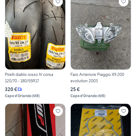
Pirelli diablo rosso IV corsa
Faro Anteriore Piaggio X9 200
120/70 - 180/55R17
evolution 2003
320 €
25 €
Capo d'Orlando
(
ME
)
Capo d'Orlando
(
ME
)