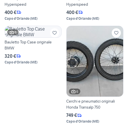
Hyperspeed
Hyperspeed
400 €
400 €
Capo d'Orlando
(
ME
)
Capo d'Orlando
(
ME
)
6
Bauletto Top Case originale
BMW
320 €
Capo d'Orlando
(
ME
)
6
Cerchi e pneumatici originali
Honda Transalp 750
749 €
Capo d'Orlando
(
ME
)