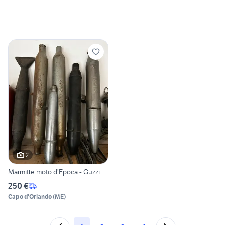
2
Marmitte moto d’Epoca - Guzzi
250 €
Capo d'Orlando
(
ME
)