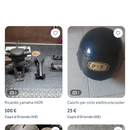
3
2
Ricambi yamaha mt09
Caschi per ciclo elettrico/scooter
100 €
25 €
Capo d'Orlando
(
ME
)
Capo d'Orlando
(
ME
)