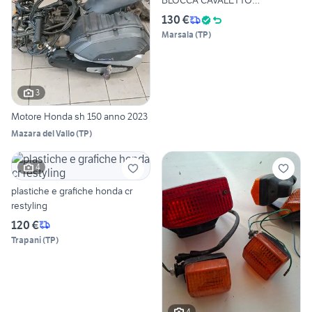
BLOCCA CAVALETTO
CENTRALE per
130 €
Marsala
(
TP
)
3
Motore Honda sh 150 anno 2023
Mazara del Vallo
(
TP
)
4
plastiche e grafiche honda cr
restyling
120 €
Trapani
(
TP
)
4