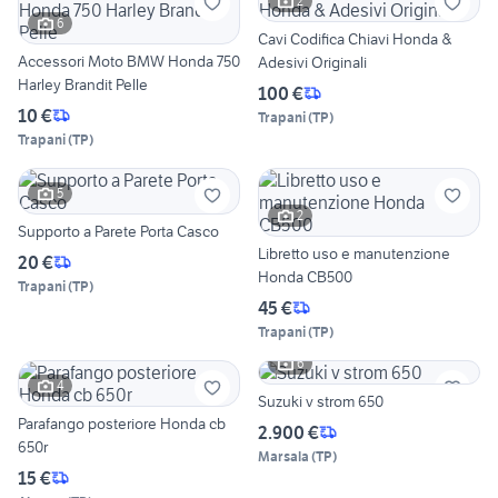
2
6
Cavi Codifica Chiavi Honda &
Accessori Moto BMW Honda 750
Adesivi Originali
Harley Brandit Pelle
100 €
10 €
Trapani
(
TP
)
Trapani
(
TP
)
5
2
Supporto a Parete Porta Casco
Libretto uso e manutenzione
20 €
Honda CB500
Trapani
(
TP
)
45 €
Trapani
(
TP
)
6
4
Suzuki v strom 650
Parafango posteriore Honda cb
2.900 €
650r
Marsala
(
TP
)
15 €