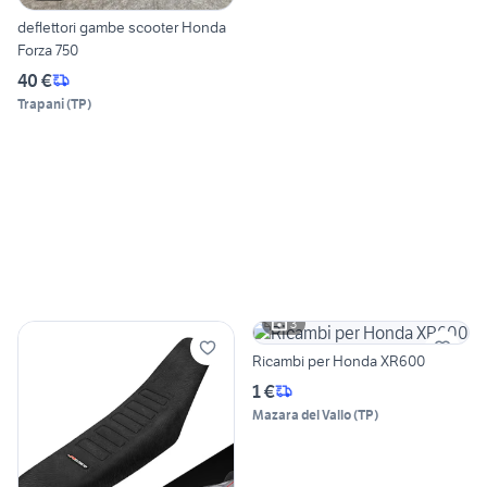
deflettori gambe scooter Honda
Forza 750
40 €
Trapani
(
TP
)
3
Ricambi per Honda XR600
1 €
Mazara del Vallo
(
TP
)