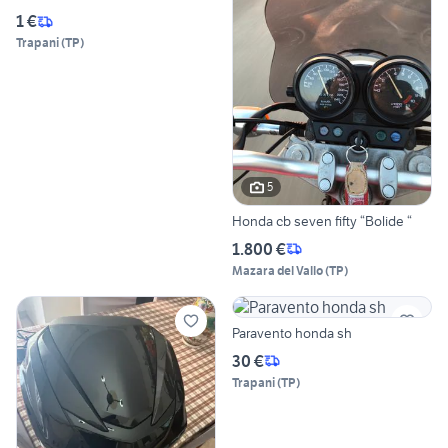
1 €
Trapani
(
TP
)
5
Honda cb seven fifty “Bolide “
1.800 €
Mazara del Vallo
(
TP
)
Paravento honda sh
30 €
Trapani
(
TP
)