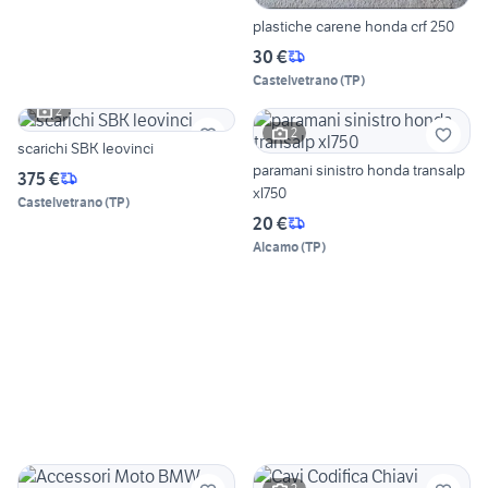
plastiche carene honda crf 250
30 €
Castelvetrano
(
TP
)
2
2
scarichi SBK leovinci
paramani sinistro honda transalp
375 €
xl750
Castelvetrano
(
TP
)
20 €
Alcamo
(
TP
)