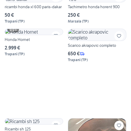
ricambi honda xl 600 paris-dakar
Tachimetro honda horent 900
50 €
250 €
Trapani
(
TP
)
Marsala
(
TP
)
6
Honda Hornet
Scarico akrapovic completo
2.999 €
650 €
Trapani
(
TP
)
Trapani
(
TP
)
Ricambi sh 125