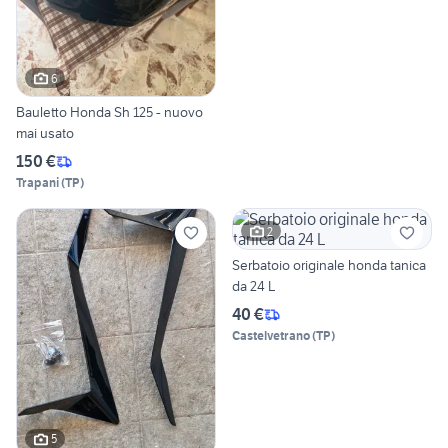
6
Bauletto Honda Sh 125 - nuovo
mai usato
150 €
Trapani
(
TP
)
2
Serbatoio originale honda tanica
da 24 L
40 €
Castelvetrano
(
TP
)
5