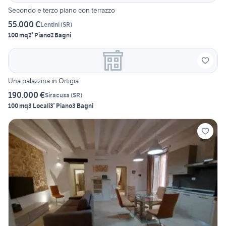
Secondo e terzo piano con terrazzo
55.000 €
Lentini
(
SR
)
100 mq
2° Piano
2 Bagni
Una palazzina in Ortigia
190.000 €
Siracusa
(
SR
)
100 mq
3 Locali
3° Piano
3 Bagni