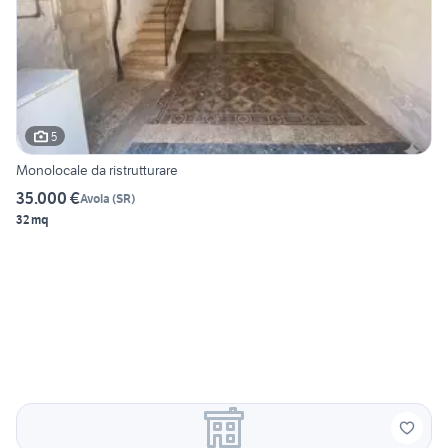
5
Monolocale da ristrutturare
35.000 €
Avola
(
SR
)
32 mq