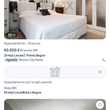
10
Appartamento - Siracusa
90.000 €
Siracusa
(
SR
)
20 mq
1 Locale
2° Piano
1 Bagno
Agenzia
Remax City Home
Appartamento per lunghi periodi
Noto
(
SR
)
50 mq
3 Locali
Rialz.
1 Bagno