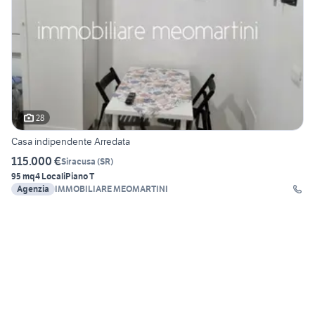
28
Casa indipendente Arredata
115.000 €
Siracusa
(
SR
)
95 mq
4 Locali
Piano T
Agenzia
IMMOBILIARE MEOMARTINI