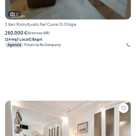
17
3 Vani Ristrutturato Nel Cuore Di Ortigia
260.000 €
Siracusa
(
SR
)
114 mq
3 Locali
2 Bagni
Agenzia
Trinacria Re Company