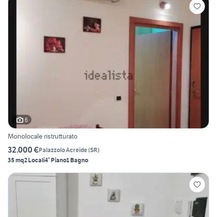
6
Monolocale ristrutturato
32.000 €
Palazzolo Acreide
(
SR
)
35 mq
2 Locali
4° Piano
1 Bagno