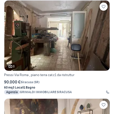
8
Pressi Via Roma , piano terra cat.c1 da ristruttur
90.000 €
Siracusa
(
SR
)
60 mq
3 Locali
1 Bagno
Agenzia
GRIMALDI IMMOBILIARE SIRACUSA