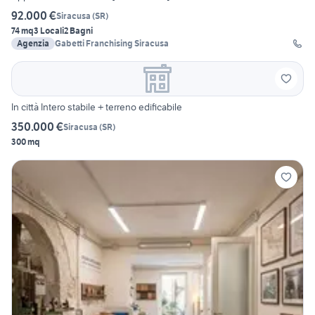
92.000 €
Siracusa
(
SR
)
74 mq
3 Locali
2 Bagni
Agenzia
Gabetti Franchising Siracusa
In città Intero stabile + terreno edificabile
350.000 €
Siracusa
(
SR
)
300 mq