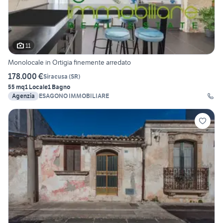
11
Monolocale in Ortigia finemente arredato
178.000 €
Siracusa
(
SR
)
55 mq
1 Locale
1 Bagno
Agenzia
ESAGONO IMMOBILIARE