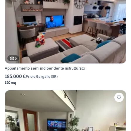
5
Appartamento semi indipendente ristrutturato
185.000 €
Priolo Gargallo
(
SR
)
120 mq