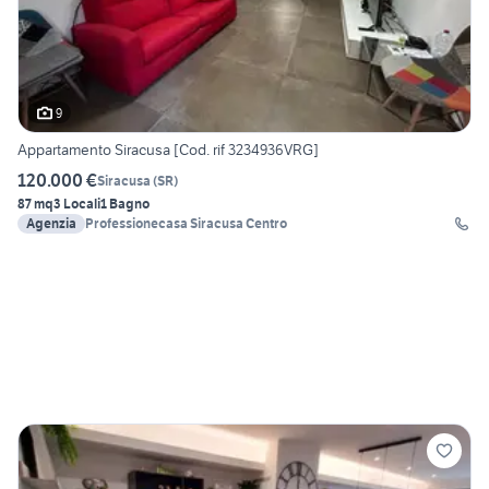
9
Appartamento Siracusa [Cod. rif 3234936VRG]
120.000 €
Siracusa
(
SR
)
87 mq
3 Locali
1 Bagno
Agenzia
Professionecasa Siracusa Centro