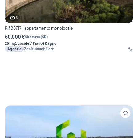
6
Rif.B0717| appartamento monolocale
60.000 €
Siracusa
(
SR
)
26 mq
1 Locale
1° Piano
1 Bagno
Agenzia
Zenit Immobiliare