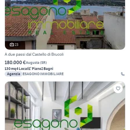
23
A due passi dal Castello di Brucoli
180.000 €
Augusta
(
SR
)
130 mq
4 Locali
1° Piano
2 Bagni
Agenzia
ESAGONO IMMOBILIARE