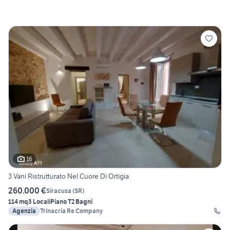
16
3 Vani Ristrutturato Nel Cuore Di Ortigia
260.000 €
Siracusa
(
SR
)
114 mq
3 Locali
Piano T
2 Bagni
Agenzia
Trinacria Re Company