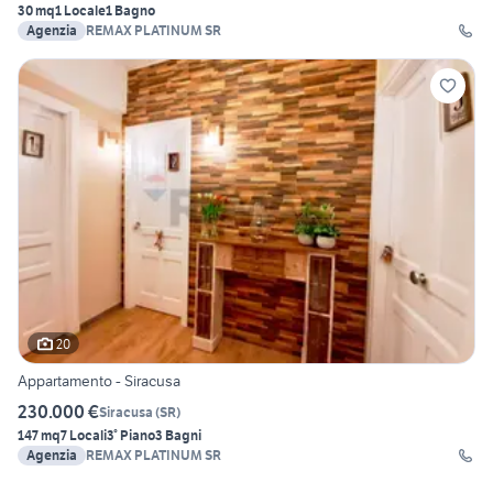
30 mq
1 Locale
1 Bagno
Agenzia
REMAX PLATINUM SR
20
Appartamento - Siracusa
230.000 €
Siracusa
(
SR
)
147 mq
7 Locali
3° Piano
3 Bagni
Agenzia
REMAX PLATINUM SR