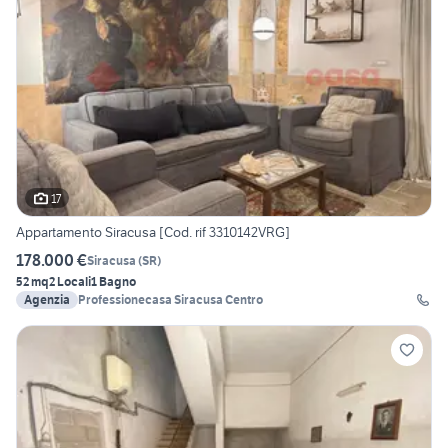
17
Appartamento Siracusa [Cod. rif 3310142VRG]
178.000 €
Siracusa
(
SR
)
52 mq
2 Locali
1 Bagno
Agenzia
Professionecasa Siracusa Centro