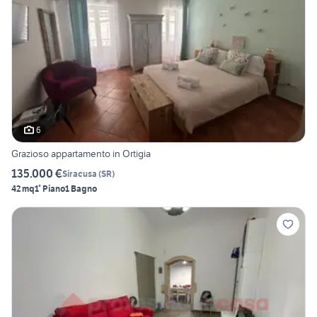
6
Grazioso appartamento in Ortigia
135.000 €
Siracusa
(
SR
)
42 mq
1° Piano
1 Bagno