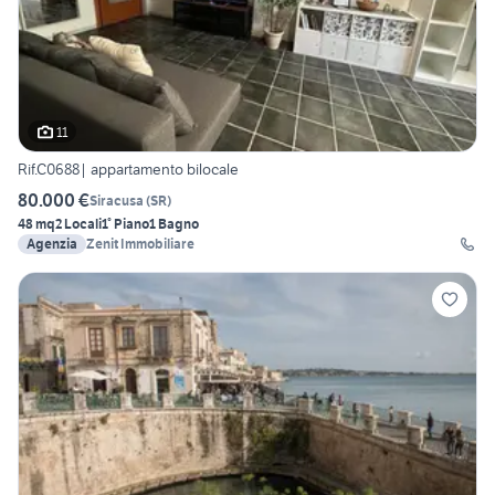
11
Rif.C0688| appartamento bilocale
80.000 €
Siracusa
(
SR
)
48 mq
2 Locali
1° Piano
1 Bagno
Agenzia
Zenit Immobiliare