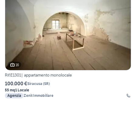
16
Rif.E1301| appartamento monolocale
100.000 €
Siracusa
(
SR
)
55 mq
1 Locale
Agenzia
Zenit Immobiliare