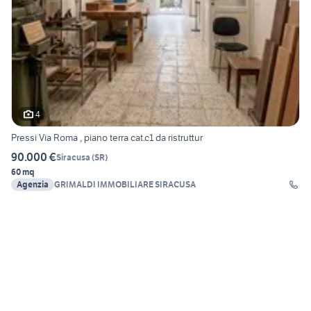
4
Pressi Via Roma , piano terra cat.c1 da ristruttur
90.000 €
Siracusa
(
SR
)
60 mq
Agenzia
GRIMALDI IMMOBILIARE SIRACUSA