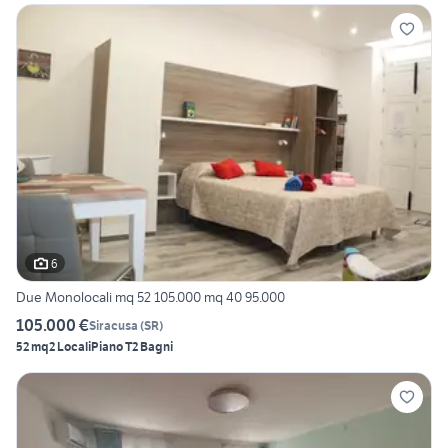
6
Due Monolocali mq 52 105.000 mq 40 95.000
105.000 €
Siracusa
(
SR
)
52 mq
2 Locali
Piano T
2 Bagni