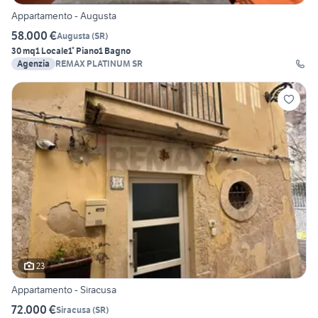
Appartamento - Augusta
58.000 €
Augusta
(
SR
)
30 mq
1 Locale
1° Piano
1 Bagno
Agenzia
REMAX PLATINUM SR
23
Appartamento - Siracusa
72.000 €
Siracusa
(
SR
)