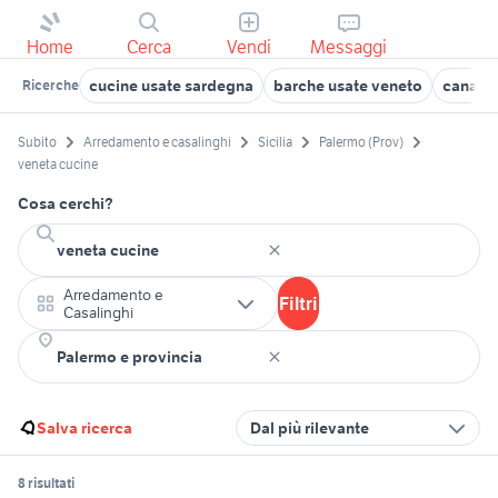
Home
Cerca
Vendi
Messaggi
cucine usate sardegna
barche usate veneto
canarin
Ricerche
Subito
Arredamento e casalinghi
Sicilia
Palermo (Prov)
veneta cucine
Cosa cerchi?
Arredamento e
Filtri
Casalinghi
Salva ricerca
Dal più rilevante
8 risultati