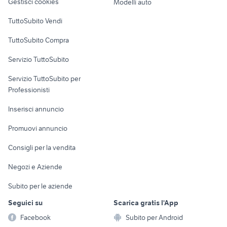
Gestisci cookies
Modelli auto
ezzelini
Case vacanza
TuttoSubito Vendi
Uffici e Locali
TuttoSubito Compra
commerciali
Servizio TuttoSubito
elettronica
per la casa e la
sports e hobby
Servizio TuttoSubito per
persona
Informatica
Animali
Professionisti
Arredamento e
Console e
Accessori per
Casalinghi
Inserisci annuncio
Videogiochi
animali
Elettrodomestici
Promuovi annuncio
Audio/Video
Musica e Film
Giardino e Fai da te
Consigli per la vendita
Fotografia
Libri e Riviste
Abbigliamento e
Negozi e Aziende
Telefonia
Strumenti Musicali
Accessori
Subito per le aziende
Sports
Tutto per i bambini
Seguici su
Scarica gratis l'App
Biciclette
Facebook
Subito per Android