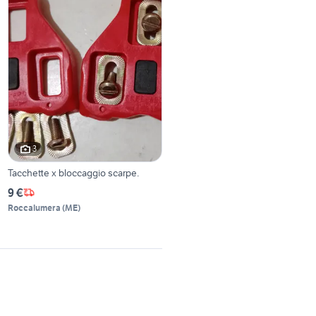
3
Tacchette x bloccaggio scarpe.
9 €
Roccalumera
(
ME
)