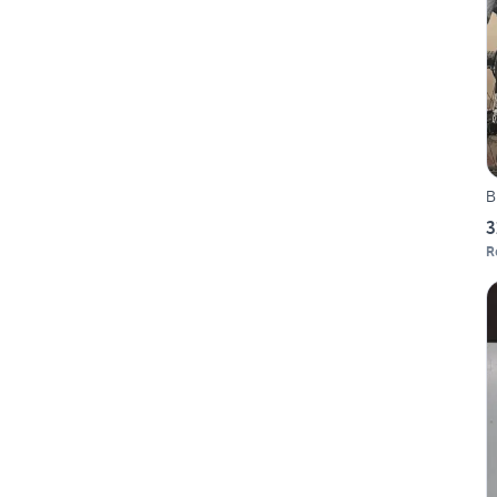
B
3
R