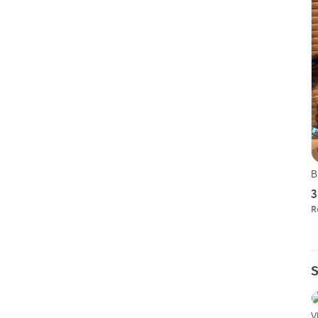
B
3
R
S
V