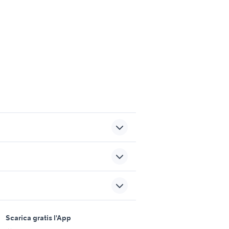
affitto appartamenti gemelli
coro
Roma provincia
per
affitto anagnina
sports e hobby
a
Scarica gratis l'App
uto
mezzi vigili del fuoco
Animali