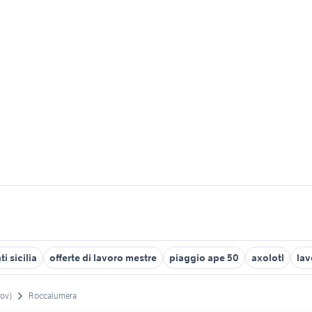
i sicilia
offerte di lavoro mestre
piaggio ape 50
axolotl
lav
rov)
Roccalumera