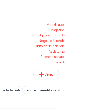
Modelli auto
Magazine
Consigli per la vendita
Negozi e Aziende
Subito per le Aziende
Assistenza
Ricerche salvate
Preferiti
Vendi
oro ladispoli
pecore in vendita sardegna
golf 6
torre canne