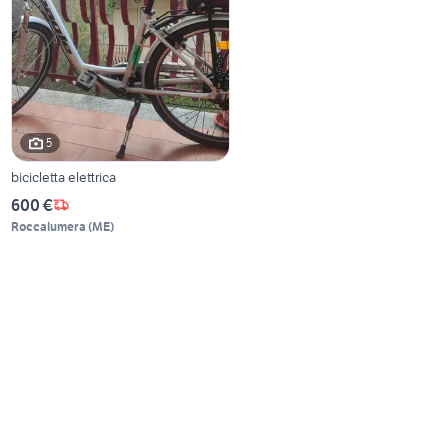
5
bicicletta elettrica
600 €
Roccalumera
(
ME
)