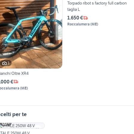
Torpado ribot s factory full carbon
taglia L
1.650 €
Roccalumera
(
ME
)
3
ianchi Oltre XR4
.000 €
occalumera
(
ME
)
celti per te
4
ITALE 250W 48 V