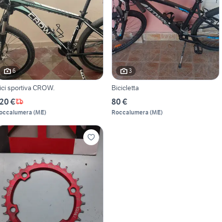
6
3
ici sportiva CROW.
Bicicletta
20 €
80 €
occalumera
(
ME
)
Roccalumera
(
ME
)