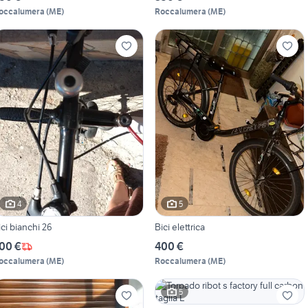
occalumera
(
ME
)
Roccalumera
(
ME
)
4
5
ici bianchi 26
Bici elettrica
00 €
400 €
occalumera
(
ME
)
Roccalumera
(
ME
)
5