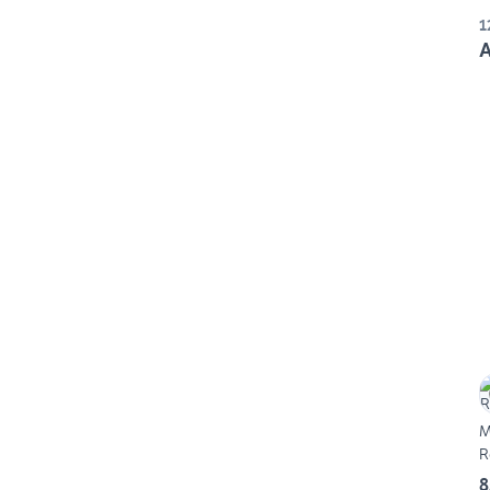
1
A
M
R
8