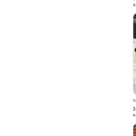
R
b
1
R