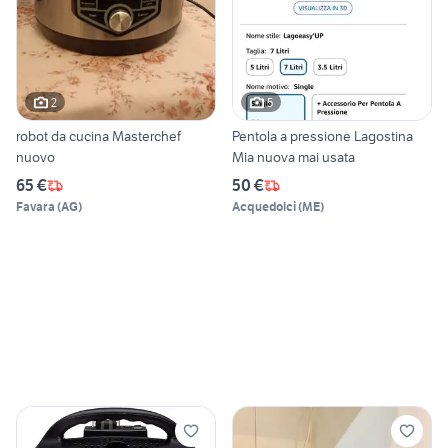
2
5
robot da cucina Masterchef
Pentola a pressione Lagostina
nuovo
Mia nuova mai usata
65 €
50 €
Favara
(
AG
)
Acquedolci
(
ME
)