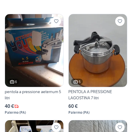
6
5
pentola a pressione aeternum 5
PENTOLA A PRESSIONE
litri
LAGOSTINA 7 litri
40 €
60 €
Palermo
(
PA
)
Palermo
(
PA
)