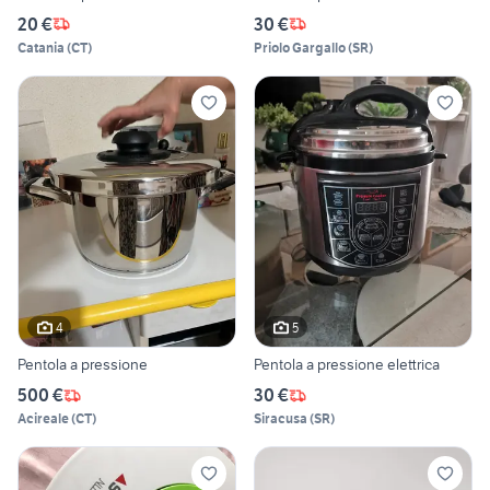
20 €
30 €
Catania
(
CT
)
Priolo Gargallo
(
SR
)
4
5
Pentola a pressione
Pentola a pressione elettrica
500 €
30 €
Acireale
(
CT
)
Siracusa
(
SR
)