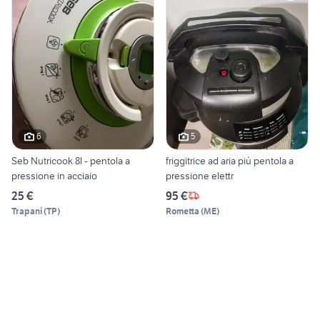
6
5
Seb Nutricook 8l - pentola a
friggitrice ad aria più pentola a
pressione in acciaio
pressione elettr
25 €
95 €
Trapani
(
TP
)
Rometta
(
ME
)