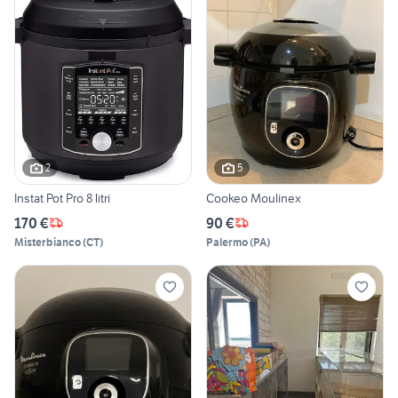
2
5
Instat Pot Pro 8 litri
Cookeo Moulinex
170 €
90 €
Misterbianco
(
CT
)
Palermo
(
PA
)