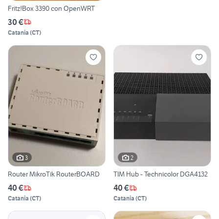
Fritz!Box 3390 con OpenWRT
30 €
Catania
(
CT
)
3
2
Router MikroTik RouterBOARD
TIM Hub - Technicolor DGA4132
40 €
40 €
Catania
(
CT
)
Catania
(
CT
)