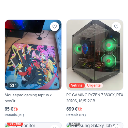
4
Vetrina
Urgente
Mousepad gaming raptus x
PC GAMING RYZEN 7 3800X, RTX
pow3r
2070S, 16/512GB
65 €
699 €
Catania
(
CT
)
Catania
(
CT
)
4
Vetrina