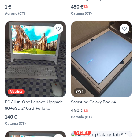
1 €
450 €
Adrano
(
CT
)
Catania
(
CT
)
6
Vetrina
PC All-in-One Lenovo-Upgrade
Samsung Galaxy Book 4
8G+SSD 240GB-Perfetto
450 €
140 €
Catania
(
CT
)
Catania
(
CT
)
Vetrina