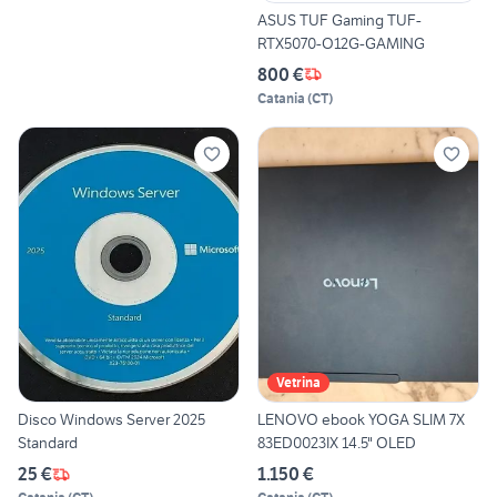
ASUS TUF Gaming TUF-
RTX5070-O12G-GAMING
800 €
Catania
(
CT
)
Vetrina
Disco Windows Server 2025
LENOVO ebook YOGA SLIM 7X
Standard
83ED0023IX 14.5" OLED
25 €
1.150 €