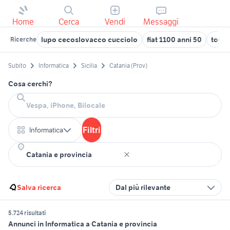
Home
Cerca
Vendi
Messaggi
lupo cecoslovacco cucciolo
fiat 1100 anni 50
toyot
Ricerche
Subito
Informatica
Sicilia
Catania (Prov)
Cosa cerchi?
Filtri
Informatica
Salva ricerca
Dal più rilevante
5.724 risultati
Annunci in Informatica a Catania e provincia