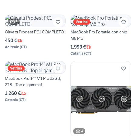
6
Vetrina
Olivetti Prodest PC1 COMPLETO
MacBook Pro Portatile con chip
M5 Pro
450 €
1.999 €
Acireale
(
CT
)
Catania
(
CT
)
Vetrina
MacBook Pro 14” M1 Pro 32GB,
2TB - Top di gamma!
1.260 €
Catania
(
CT
)
4