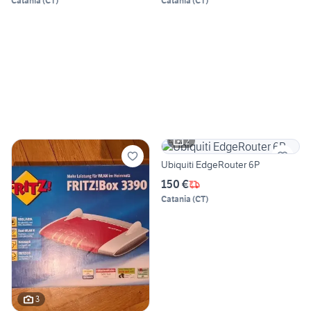
Catania
(
CT
)
Catania
(
CT
)
2
Ubiquiti EdgeRouter 6P
150 €
Catania
(
CT
)
3