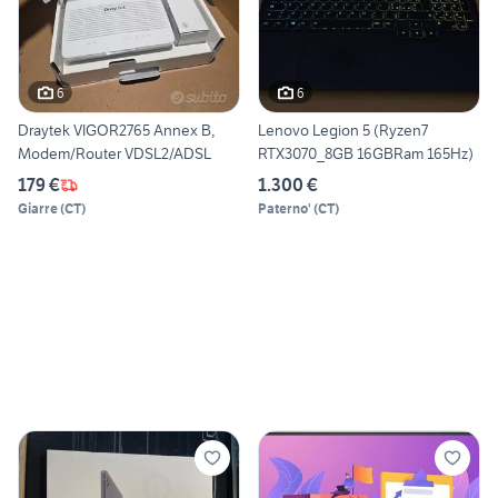
6
6
Draytek VIGOR2765 Annex B,
Lenovo Legion 5 (Ryzen7
Modem/Router VDSL2/ADSL
RTX3070_8GB 16GBRam 165Hz)
179 €
1.300 €
Giarre
(
CT
)
Paterno'
(
CT
)