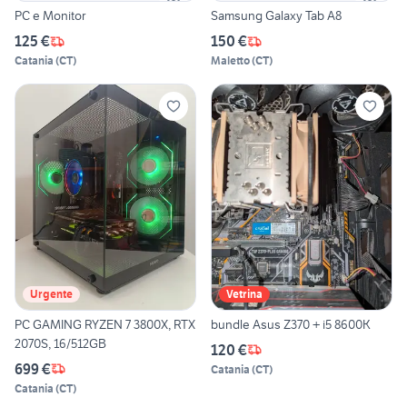
PC e Monitor
Samsung Galaxy Tab A8
125 €
150 €
Catania
(
CT
)
Maletto
(
CT
)
Urgente
Vetrina
PC GAMING RYZEN 7 3800X, RTX
bundle Asus Z370 + i5 8600K
2070S, 16/512GB
120 €
699 €
Catania
(
CT
)
Catania
(
CT
)