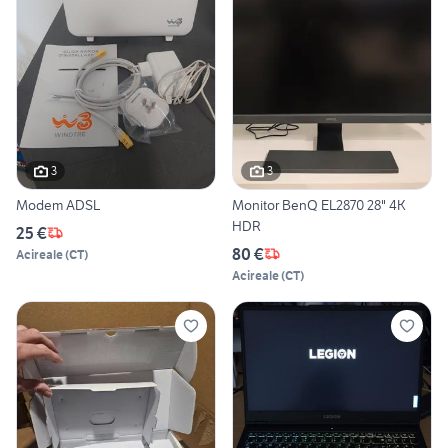
3
3
Modem ADSL
Monitor BenQ EL2870 28" 4K
HDR
25 €
80 €
Acireale
(
CT
)
Acireale
(
CT
)