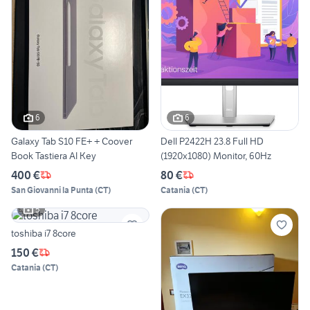
6
6
Galaxy Tab S10 FE+ + Coover
Dell P2422H 23.8 Full HD
Book Tastiera AI Key
(1920x1080) Monitor, 60Hz
400 €
80 €
San Giovanni la Punta
(
CT
)
Catania
(
CT
)
5
toshiba i7 8core
150 €
Catania
(
CT
)