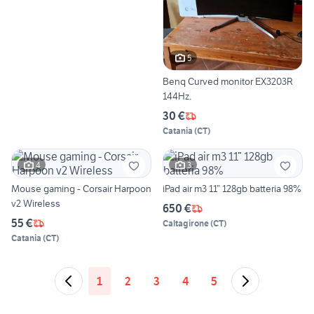
5
Benq Curved monitor EX3203R
144Hz.
30 €
Catania
(
CT
)
4
3
Mouse gaming - Corsair Harpoon
iPad air m3 11” 128gb batteria 98%
v2 Wireless
650 €
55 €
Caltagirone
(
CT
)
Catania
(
CT
)
1
2
3
4
5