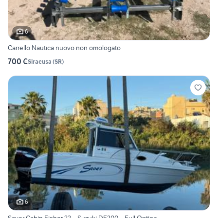
6
Carrello Nautica nuovo non omologato
700 €
Siracusa
(
SR
)
6