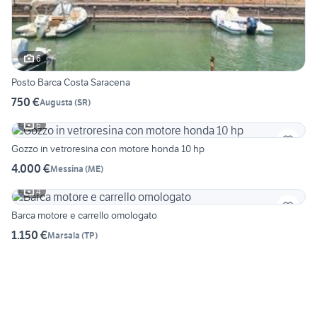
6
Posto Barca Costa Saracena
750 €
Augusta
(
SR
)
6
Gozzo in vetroresina con motore honda 10 hp
4.000 €
Messina
(
ME
)
4
Barca motore e carrello omologato
1.150 €
Marsala
(
TP
)