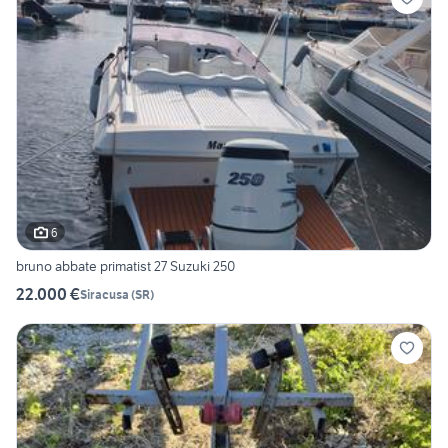
6
bruno abbate primatist 27 Suzuki 250
22.000 €
Siracusa
(
SR
)