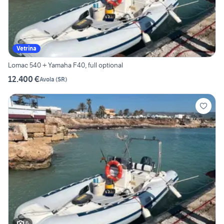
Vetrina
Lomac 540 + Yamaha F40, full optional
12.400 €
Avola
(
SR
)
6