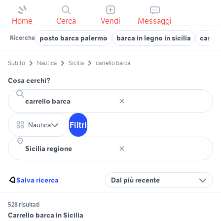
Home
Cerca
Vendi
Messaggi
posto barca palermo
barca in legno in sicilia
carrel
Ricerche
Subito
Nautica
Sicilia
carrello barca
Cosa cerchi?
Filtri
Nautica
Salva ricerca
Dal più recente
528 risultati
Carrello barca in Sicilia