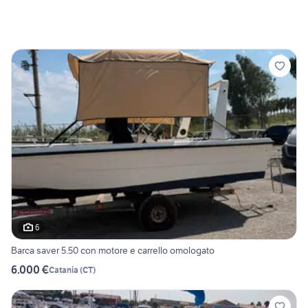
6
Barca saver 5.50 con motore e carrello omologato
6.000 €
Catania
(
CT
)