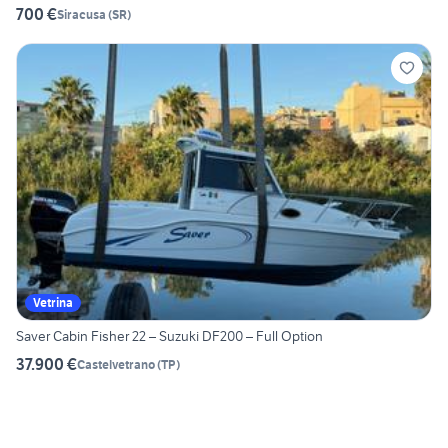
700 €
Siracusa
(
SR
)
Vetrina
Saver Cabin Fisher 22 – Suzuki DF200 – Full Option
37.900 €
Castelvetrano
(
TP
)