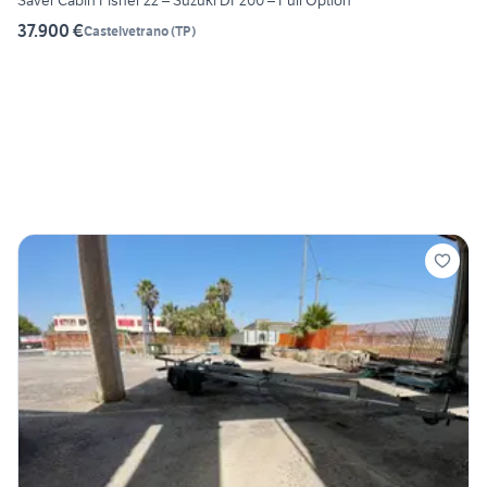
Saver Cabin Fisher 22 – Suzuki DF200 – Full Option
37.900 €
Castelvetrano
(
TP
)