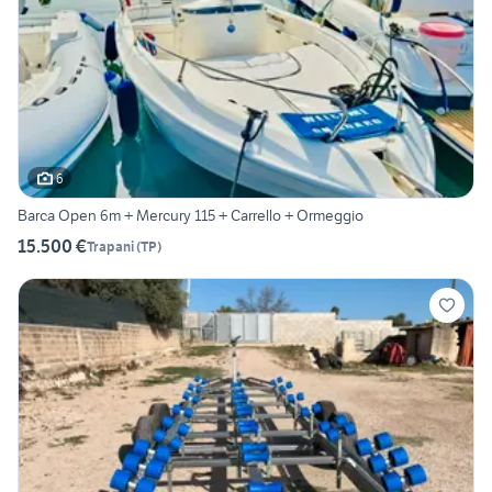
6
Barca Open 6m + Mercury 115 + Carrello + Ormeggio
15.500 €
Trapani
(
TP
)