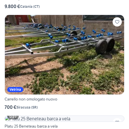
9.800 €
Catania
(
CT
)
Vetrina
Carrello non omologato nuovo
700 €
Siracusa
(
SR
)
6
Platu 25 Beneteau barca a vela