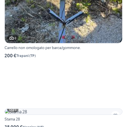
6
Carrello non omologato per barca/gommone.
200 €
Trapani
(
TP
)
5
Stama 28