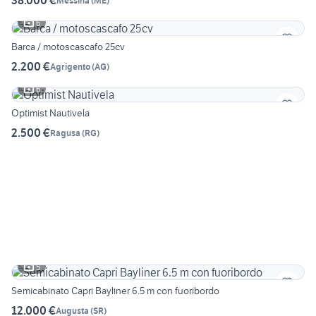
38.000 €
Messina
(
ME
)
6
Barca / motoscascafo 25cv
2.200 €
Agrigento
(
AG
)
6
Optimist Nautivela
2.500 €
Ragusa
(
RG
)
5
Semicabinato Capri Bayliner 6.5 m con fuoribordo
12.000 €
Augusta
(
SR
)