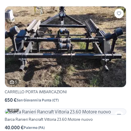
5
CARRELLO PORTA IMBARCAZIONI
650 €
San Giovanni la Punta
(
CT
)
6
Barca Ranieri Rancraft Vittoria 23.60 Motore nuovo
40.000 €
Palermo
(
PA
)