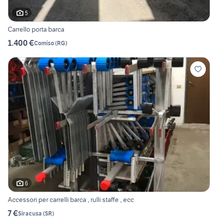
5
Carrello porta barca
1.400 €
Comiso
(
RG
)
6
Accessori per carrelli barca , rulli staffe , ecc
7 €
Siracusa
(
SR
)