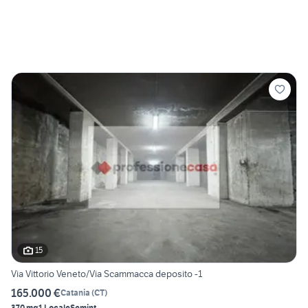
15
Via Vittorio Veneto/Via Scammacca deposito -1
165.000 €
Catania
(
CT
)
370 mq
1 Locale
Semint.