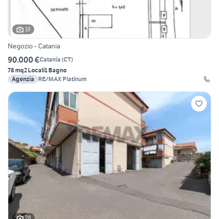
19
Negozio - Catania
90.000 €
Catania
(
CT
)
78 mq
2 Locali
1 Bagno
Agenzia
RE/MAX Platinum
28