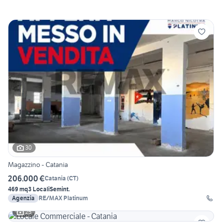
30
Magazzino - Catania
206.000 €
Catania
(
CT
)
469 mq
3 Locali
Semint.
Agenzia
RE/MAX Platinum
25