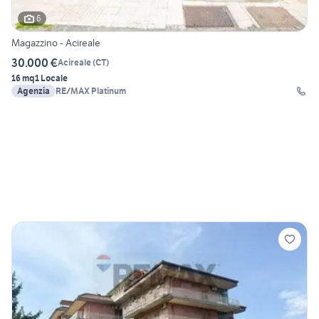
6
Magazzino - Acireale
30.000 €
Acireale
(
CT
)
16 mq
1 Locale
Agenzia
RE/MAX Platinum