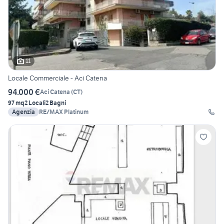
11
Locale Commerciale - Aci Catena
94.000 €
Aci Catena
(
CT
)
97 mq
2 Locali
2 Bagni
Agenzia
RE/MAX Platinum