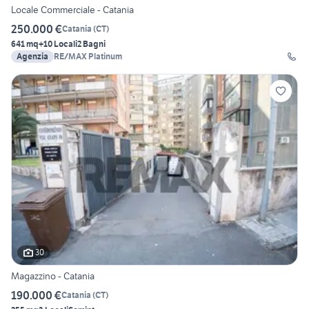
Locale Commerciale - Catania
250.000 €
Catania
(
CT
)
641 mq
+10 Locali
2 Bagni
Agenzia
RE/MAX Platinum
30
Magazzino - Catania
190.000 €
Catania
(
CT
)