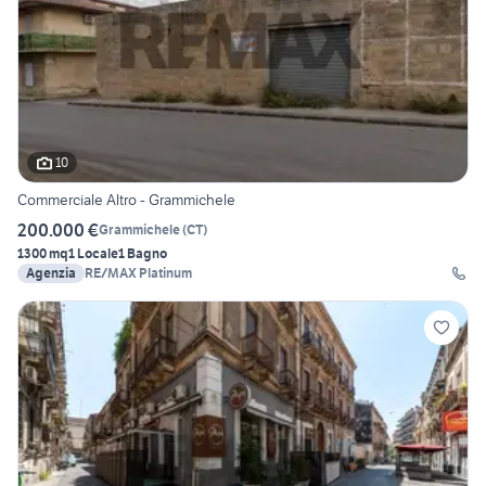
10
Commerciale Altro - Grammichele
200.000 €
Grammichele
(
CT
)
1300 mq
1 Locale
1 Bagno
Agenzia
RE/MAX Platinum