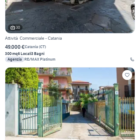
30
Attività Commerciale - Catania
49.000 €
Catania
(
CT
)
300 mq
6 Locali
3 Bagni
Agenzia
RE/MAX Platinum