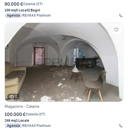
90.000 €
Catania
(
CT
)
100 mq
5 Locali
2 Bagni
Agenzia
RE/MAX Platinum
11
Magazzino - Catania
100.000 €
Catania
(
CT
)
246 mq
1 Locale
Agenzia
RE/MAX Platinum