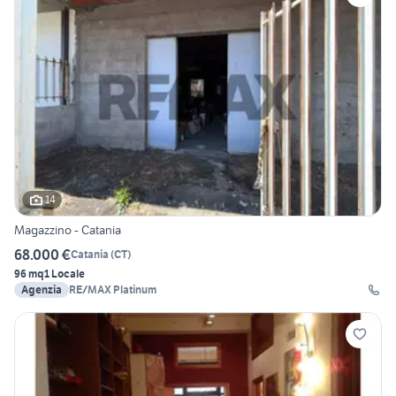
14
Magazzino - Catania
68.000 €
Catania
(
CT
)
96 mq
1 Locale
Agenzia
RE/MAX Platinum