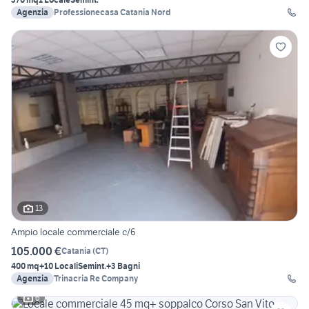
Agenzia
Professionecasa Catania Nord
13
Ampio locale commerciale c/6
105.000 €
Catania
(
CT
)
400 mq
+10 Locali
Semint.
+3 Bagni
Agenzia
Trinacria Re Company
6