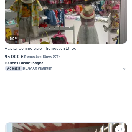
8
Attività Commerciale - Tremestieri Etneo
95.000 €
Tremestieri Etneo
(
CT
)
100 mq
1 Locale
1 Bagno
Agenzia
RE/MAX Platinum