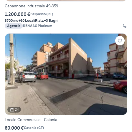
Capannone industriale 49-359
1.200.000 €
Belpasso
(
CT
)
3700 mq
+10 Locali
Rialz.
+3 Bagni
Agenzia
RE/MAX Platinum
24
Locale Commerciale - Catania
60.000 €
Catania
(
CT
)