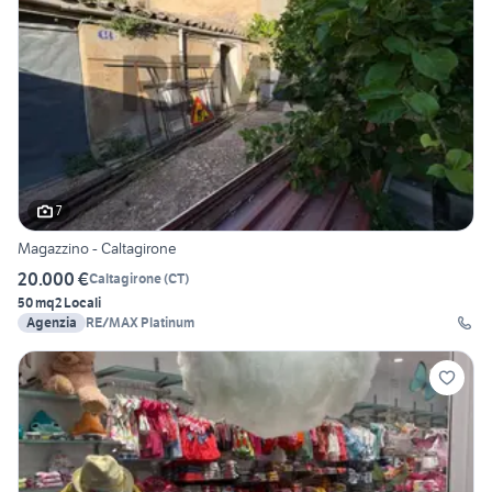
7
Magazzino - Caltagirone
20.000 €
Caltagirone
(
CT
)
50 mq
2 Locali
Agenzia
RE/MAX Platinum