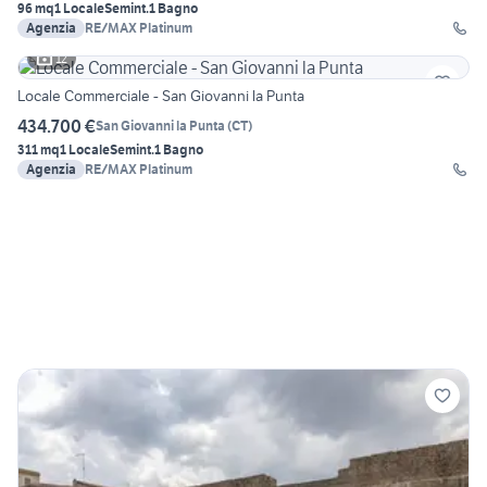
96 mq
1 Locale
Semint.
1 Bagno
Agenzia
RE/MAX Platinum
12
Locale Commerciale - San Giovanni la Punta
434.700 €
San Giovanni la Punta
(
CT
)
311 mq
1 Locale
Semint.
1 Bagno
Agenzia
RE/MAX Platinum