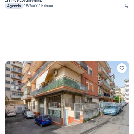
255 mq
3 Locali
Semint.
Agenzia
RE/MAX Platinum