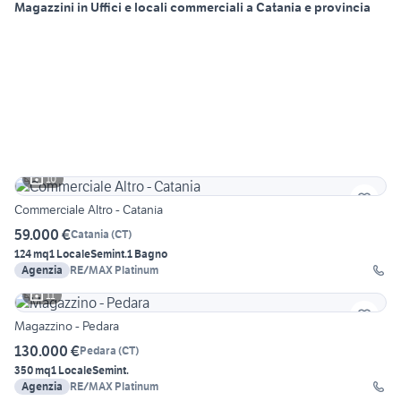
Magazzini in Uffici e locali commerciali a Catania e provincia
10
Commerciale Altro - Catania
59.000 €
Catania
(
CT
)
124 mq
1 Locale
Semint.
1 Bagno
Agenzia
RE/MAX Platinum
11
Magazzino - Pedara
130.000 €
Pedara
(
CT
)
350 mq
1 Locale
Semint.
Agenzia
RE/MAX Platinum