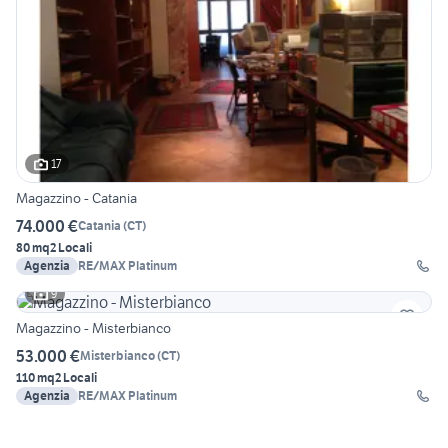
17
Magazzino - Catania
74.000 €
Catania
(
CT
)
80 mq
2 Locali
Agenzia
RE/MAX Platinum
9
Magazzino - Misterbianco
53.000 €
Misterbianco
(
CT
)
110 mq
2 Locali
Agenzia
RE/MAX Platinum