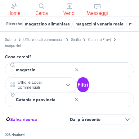
Home
Cerca
Vendi
Messaggi
magazzino alimentare
magazzini venaria reale
maga
Ricerche
Subito
Uffici e locali commerciali
Sicilia
Catania (Prov)
magazzini
Cosa cerchi?
Uffici e Locali
Filtri
commerciali
Salva ricerca
Dal più recente
223 risultati