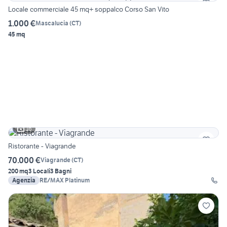
Locale commerciale 45 mq+ soppalco Corso San Vito
1.000 €
Mascalucia
(
CT
)
45 mq
16
Ristorante - Viagrande
70.000 €
Viagrande
(
CT
)
200 mq
3 Locali
3 Bagni
Agenzia
RE/MAX Platinum