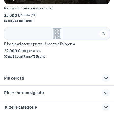
Negozio in pieno centro storico
35.000 €
Bronte
(
CT
)
55 mq
2 Locali
Piano T
Bilocale adiacente piazza Umberto a Palagonia
22.000 €
Palagonia
(
CT
)
33 mq
2 Locali
Piano T
1 Bagno
Più cercati
Correlati
Richerche simili
Suggerimenti
Ricerche consigliate
studio medico
veicoli commerciali
affitto locali Asti
padova
usati sicilia
provincia
ville in vendita gricignano di
vendita immobili Carlentini
Tutte le categorie
aversa
uso studio salerno
locali commerciali in
affitto locali Cardito