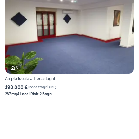
6
Ampio locale a Trecastagni
190.000 €
Trecastagni
(
CT
)
287 mq
4 Locali
Rialz.
2 Bagni