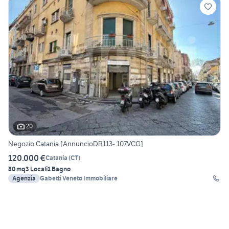
20
Negozio Catania [AnnuncioDR113- 107VCG]
120.000 €
Catania
(
CT
)
80 mq
3 Locali
1 Bagno
Agenzia
Gabetti Veneto Immobiliare