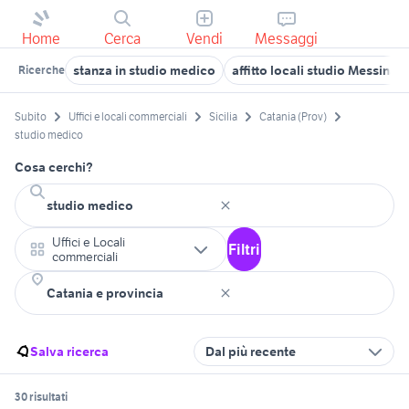
Home
Cerca
Vendi
Messaggi
stanza in studio medico
affitto locali studio Messina
Ricerche
Subito
Uffici e locali commerciali
Sicilia
Catania (Prov)
studio medico
Cosa cerchi?
Uffici e Locali
Filtri
commerciali
Salva ricerca
Dal più recente
30 risultati