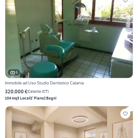
6
Immobile ad Uso Studio Dentistico Catania
320.000 €
Catania
(
CT
)
104 mq
5 Locali
1° Piano
2 Bagni