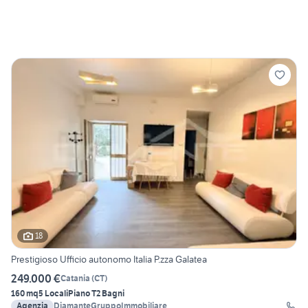
18
Prestigioso Ufficio autonomo Italia P.zza Galatea
249.000 €
Catania
(
CT
)
160 mq
5 Locali
Piano T
2 Bagni
Agenzia
DiamanteGruppoImmobiliare