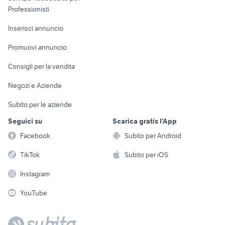
Informatica
Animali
Professionisti
Arredamento e
Console e
Accessori per
Casalinghi
Inserisci annuncio
Videogiochi
animali
Elettrodomestici
Promuovi annuncio
Audio/Video
Musica e Film
Giardino e Fai da te
Consigli per la vendita
Fotografia
Libri e Riviste
Abbigliamento e
Negozi e Aziende
Telefonia
Strumenti Musicali
Accessori
Subito per le aziende
Sports
Tutto per i bambini
Seguici su
Scarica gratis l'App
Biciclette
Facebook
Subito per Android
Collezionismo
TikTok
Subito per iOS
Instagram
YouTube