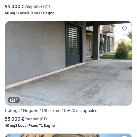
95.000 €
Viagrande
(
CT
)
60 mq
2 Locali
Piano T
1 Bagno
6
Bottega / Negozio / Ufficio mq.40 + 20 di soppalco
55.000 €
Paterno'
(
CT
)
40 mq
3 Locali
Piano T
1 Bagno