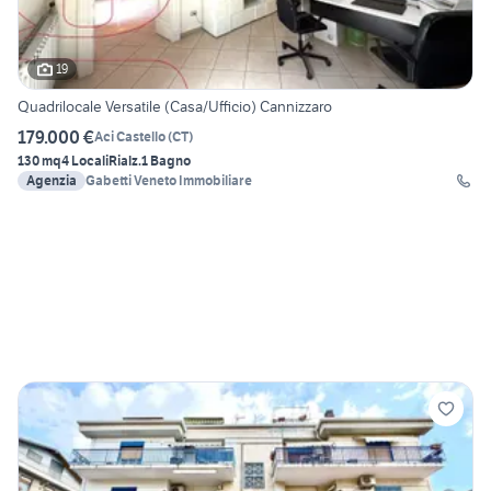
19
Quadrilocale Versatile (Casa/Ufficio) Cannizzaro
179.000 €
Aci Castello
(
CT
)
130 mq
4 Locali
Rialz.
1 Bagno
Agenzia
Gabetti Veneto Immobiliare