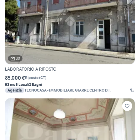
30
LABORATORIO A RIPOSTO
85.000 €
Riposto
(
CT
)
93 mq
5 Locali
2 Bagni
Agenzia
TECNOCASA - IMMOBILIARE GIARRE CENTRO D.I.