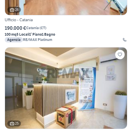
26
Ufficio - Catania
190.000 €
Catania
(
CT
)
100 mq
5 Locali
1° Piano
1 Bagno
Agenzia
RE/MAX Platinum
25