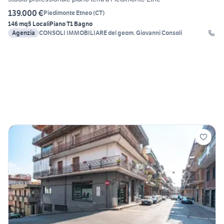
139.000 €
Piedimonte Etneo
(
CT
)
146 mq
5 Locali
Piano T
1 Bagno
Agenzia
CONSOLI IMMOBILIARE del geom. Giovanni Consoli