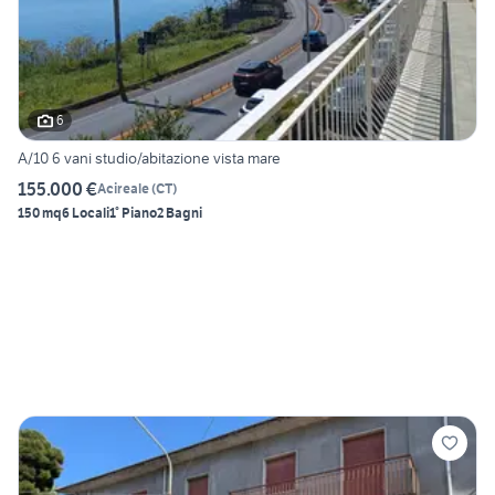
6
A/10 6 vani studio/abitazione vista mare
155.000 €
Acireale
(
CT
)
150 mq
6 Locali
1° Piano
2 Bagni