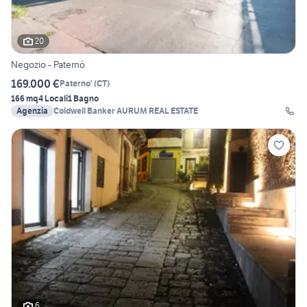
20
Negozio - Paternò
169.000 €
Paterno'
(
CT
)
166 mq
4 Locali
1 Bagno
Agenzia
Coldwell Banker AURUM REAL ESTATE
6