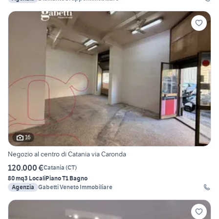
16
Negozio al centro di Catania via Caronda
120.000 €
Catania
(
CT
)
80 mq
3 Locali
Piano T
1 Bagno
Agenzia
Gabetti Veneto Immobiliare