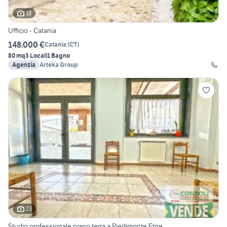
18
Ufficio - Catania
148.000 €
Catania
(
CT
)
80 mq
3 Locali
1 Bagno
Agenzia
Arteka Group
23
Studio professionale piano terra a Piedimonte Etne