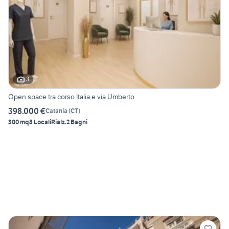
3
Open space tra corso Italia e via Umberto
398.000 €
Catania
(
CT
)
300 mq
8 Locali
Rialz.
2 Bagni