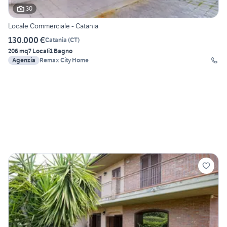
30
Locale Commerciale - Catania
130.000 €
Catania
(
CT
)
206 mq
7 Locali
1 Bagno
Agenzia
Remax City Home