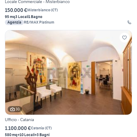
Locale Commerciale - Misterbianco
150.000 €
Misterbianco
(
CT
)
95 mq
3 Locali
1 Bagno
Agenzia
RE/MAX Platinum
30
Ufficio - Catania
1.100.000 €
Catania
(
CT
)
580 mq
+10 Locali
+3 Bagni