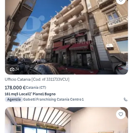
24
Ufficio Catania [Cod. rif 3311733VCU]
178.000 €
Catania
(
CT
)
161 mq
5 Locali
2° Piano
1 Bagno
Agenzia
Gabetti Franchising Catania Centro 1