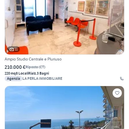
11
Ampio Studio Centrale e Pluriuso
210.000 €
Riposto
(
CT
)
220 mq
8 Locali
Rialz.
3 Bagni
Agenzia
LA PERLA IMMOBILIARE