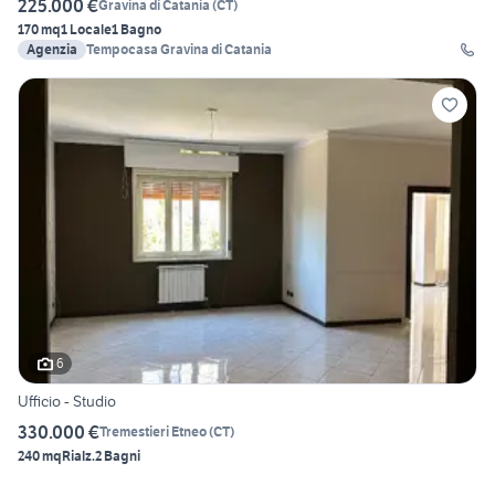
225.000 €
Gravina di Catania
(
CT
)
170 mq
1 Locale
1 Bagno
Agenzia
Tempocasa Gravina di Catania
6
Ufficio - Studio
330.000 €
Tremestieri Etneo
(
CT
)
240 mq
Rialz.
2 Bagni