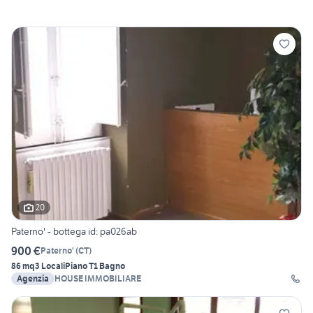
20
Paterno' - bottega id: pa026ab
900 €
Paterno'
(
CT
)
86 mq
3 Locali
Piano T
1 Bagno
Agenzia
HOUSE IMMOBILIARE