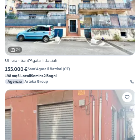
24
Ufficio - Sant'Agata li Battiati
155.000 €
Sant'Agata li Battiati
(
CT
)
198 mq
6 Locali
Semint.
2 Bagni
Agenzia
Arteka Group