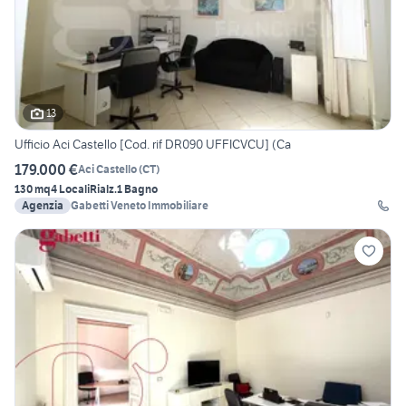
13
Ufficio Aci Castello [Cod. rif DR090 UFFICVCU] (Ca
179.000 €
Aci Castello
(
CT
)
130 mq
4 Locali
Rialz.
1 Bagno
Agenzia
Gabetti Veneto Immobiliare