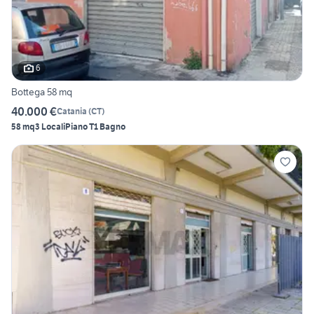
6
Bottega 58 mq
40.000 €
Catania
(
CT
)
58 mq
3 Locali
Piano T
1 Bagno