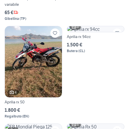
variabile
65 €
Gibellina
(
TP
)
3
Aprilia rx 94cc
1.500 €
Butera
(
CL
)
4
Aprilia rx 50
1.800 €
Regalbuto
(
EN
)
5