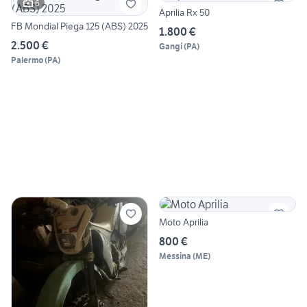
6
Aprilia Rx 50
FB Mondial Piega 125 (ABS) 2025
1.800 €
2.500 €
Gangi
(
PA
)
Palermo
(
PA
)
Moto Aprilia
800 €
Messina
(
ME
)