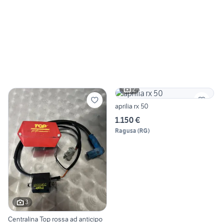
2
aprilia rx 50
1.150 €
Ragusa
(
RG
)
3
Centralina Top rossa ad anticipo