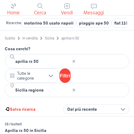
Home
Cerca
Vendi
Messaggi
motorino 50 usato napoli
piaggio ape 50
fiat 1100 
Ricerche
Subito
In vendita
Sicilia
aprilia rx 50
Cosa cerchi?
Tutte le
Filtri
categorie
Salva ricerca
Dal più recente
16 risultati
Aprilia rx 50 in Sicilia