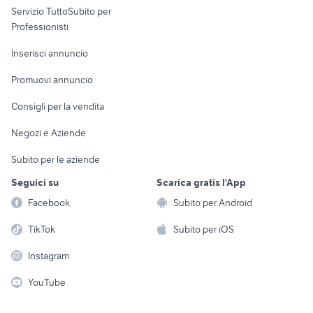
Servizio TuttoSubito per
persona
Informatica
Animali
Professionisti
Arredamento e
Console e
Accessori per
Casalinghi
Inserisci annuncio
Videogiochi
animali
Elettrodomestici
Promuovi annuncio
Audio/Video
Musica e Film
Giardino e Fai da te
Consigli per la vendita
Fotografia
Libri e Riviste
Abbigliamento e
Negozi e Aziende
Telefonia
Strumenti Musicali
Accessori
Subito per le aziende
Sports
Tutto per i bambini
Seguici su
Scarica gratis l'App
Biciclette
Facebook
Subito per Android
Collezionismo
TikTok
Subito per iOS
Instagram
YouTube