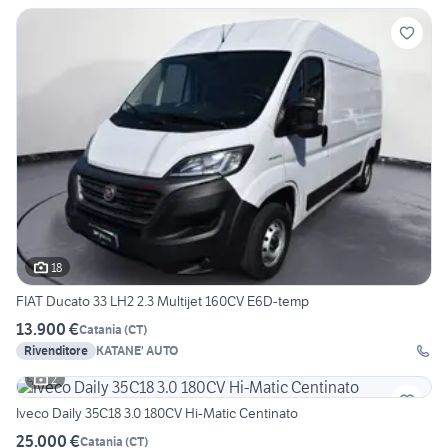
18
FIAT Ducato 33 LH2 2.3 Multijet 160CV E6D-temp
13.900 €
Catania
(
CT
)
Rivenditore
KATANE' AUTO
2
Iveco Daily 35C18 3.0 180CV Hi-Matic Centinato
25.000 €
Catania
(
CT
)