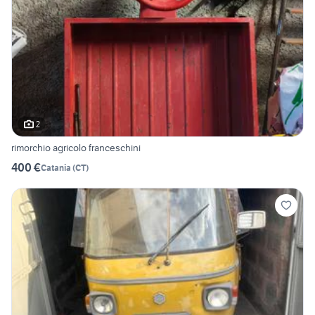
2
rimorchio agricolo franceschini
400 €
Catania
(
CT
)