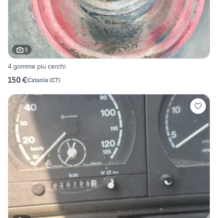
5
4 gomme piu cerchi
150 €
Catania
(
CT
)