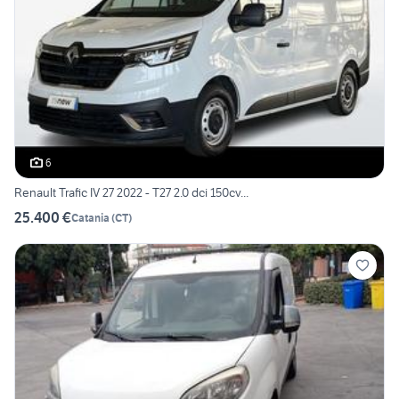
6
Renault Trafic IV 27 2022 - T27 2.0 dci 150cv...
25.400 €
Catania
(
CT
)