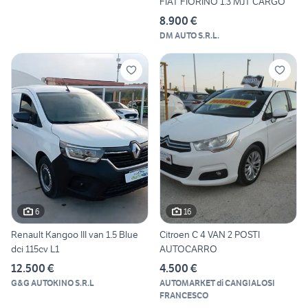
FIAT FIORINO 1.3 MJT CARGO
8.900 €
DM AUTO S.R.L.
6
16
Renault Kangoo III van 1.5 Blue
Citroen C 4 VAN 2 POSTI
dci 115cv L1
AUTOCARRO
12.500 €
4.500 €
G&G AUTOKINO S.R.L
AUTOMARKET di CANGIALOSI
FRANCESCO