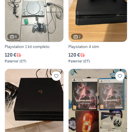
6
2
Playstation 1 kit completo
Playstation 4 slim
120 €
120 €
Paterno'
(
CT
)
Paterno'
(
CT
)