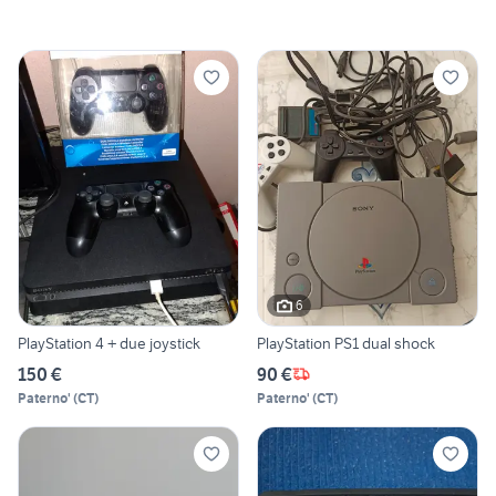
6
PlayStation 4 + due joystick
PlayStation PS1 dual shock
150 €
90 €
Paterno'
(
CT
)
Paterno'
(
CT
)