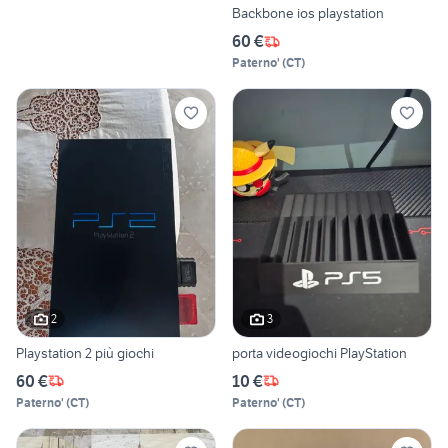
Backbone ios playstation
60 €
Paterno'
(
CT
)
2
3
Playstation 2 più giochi
porta videogiochi PlayStation
60 €
10 €
Paterno'
(
CT
)
Paterno'
(
CT
)