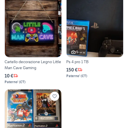
5
Cartello decorazione Legno Little
Ps 4 pro 1 TB
Man Cave Gaming
150 €
10 €
Paterno'
(
CT
)
Paterno'
(
CT
)