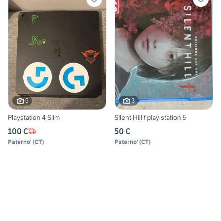
6
3
Playstation 4 Slim
Silent Hill f play station 5
100 €
50 €
Paterno'
(
CT
)
Paterno'
(
CT
)