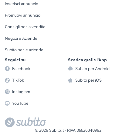
Console e
Accessori per
Casalinghi
Inserisci annuncio
Videogiochi
animali
Elettrodomestici
Promuovi annuncio
Audio/Video
Musica e Film
Giardino e Fai da te
Consigli per la vendita
Fotografia
Libri e Riviste
Abbigliamento e
Negozi e Aziende
Telefonia
Strumenti Musicali
Accessori
Subito per le aziende
Sports
Tutto per i bambini
Seguici su
Scarica gratis l'App
Biciclette
Facebook
Subito per Android
Collezionismo
TikTok
Subito per iOS
Instagram
YouTube
©
2026
Subito.it - P.IVA 05526340962