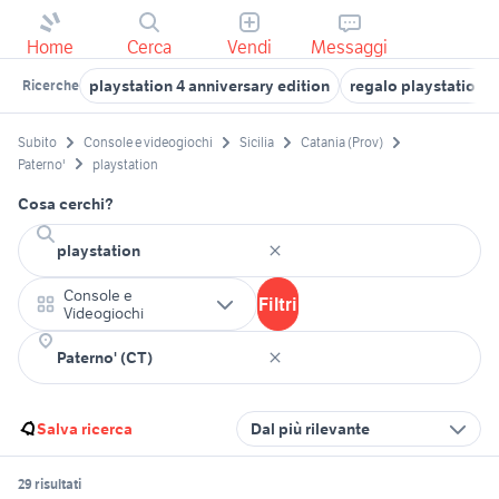
Home
Cerca
Vendi
Messaggi
playstation 4 anniversary edition
regalo playstation
Ricerche
Subito
Console e videogiochi
Sicilia
Catania (Prov)
Paterno'
playstation
Cosa cerchi?
Console e
Filtri
Videogiochi
Salva ricerca
Dal più rilevante
29 risultati