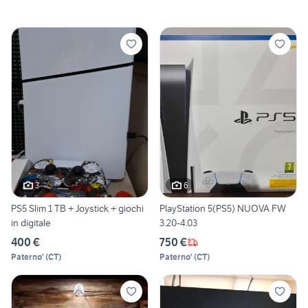
3
6
PS5 Slim 1 TB + Joystick + giochi
PlayStation 5(PS5) NUOVA FW
in digitale
3.20-4.03
400 €
750 €
Paterno'
(
CT
)
Paterno'
(
CT
)