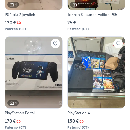
4
4
PS4 più 2 joystick
Tekken 8 Launch Edition PS5
120 €
25 €
Paterno'
(
CT
)
Paterno'
(
CT
)
4
PlayStation Portal
PlayStation 4
170 €
150 €
Paterno'
(
CT
)
Paterno'
(
CT
)