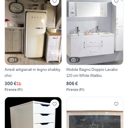
6
7
Arredi artigianali in legno shabby
Mobile Bagno Doppio Lavabo
chic
120 cm White Malibu
300 €
806 €
Firenze
(
FI
)
Firenze
(
FI
)