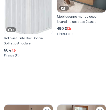
6
Mobilduenne monoblocco
lavandino sospeso 2cassetti
490 €
5
Firenze
(
FI
)
Rollplast Pinto Box Doccia
Soffietto Angolare
60 €
Firenze
(
FI
)