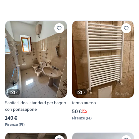
2
3
Sanitari ideal standard per bagno
termo arredo
con portasapone
50 €
140 €
Firenze
(
FI
)
Firenze
(
FI
)