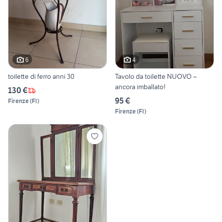
6
4
toilette di ferro anni 30
Tavolo da toilette NUOVO –
ancora imballato!
130 €
95 €
Firenze
(
FI
)
Firenze
(
FI
)