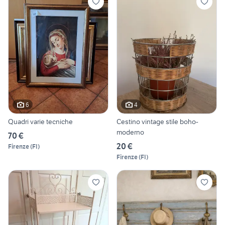
6
4
Quadri varie tecniche
Cestino vintage stile boho-
moderno
70 €
20 €
Firenze
(
FI
)
Firenze
(
FI
)