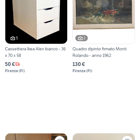
5
3
Cassettiera Ikea Alex bianco - 36
Quadro dipinto firmato Monti
x 70 x 58
Rolando - anno 1962
50 €
130 €
Firenze
(
FI
)
Firenze
(
FI
)