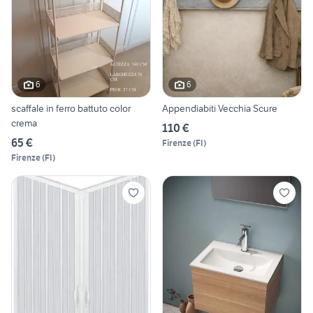
6
6
scaffale in ferro battuto color
Appendiabiti Vecchia Scure
crema
110 €
65 €
Firenze
(
FI
)
Firenze
(
FI
)