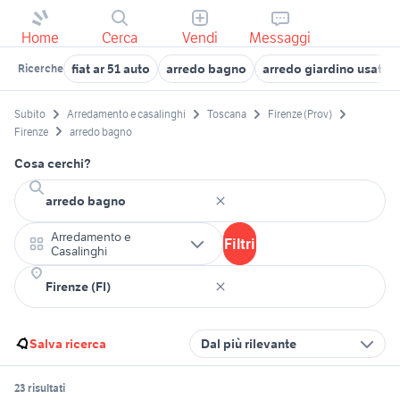
Home
Cerca
Vendi
Messaggi
fiat ar 51 auto
arredo bagno
arredo giardino usato
Ricerche
Subito
Arredamento e casalinghi
Toscana
Firenze (Prov)
Firenze
arredo bagno
Cosa cerchi?
Arredamento e
Filtri
Casalinghi
Salva ricerca
Dal più rilevante
23 risultati