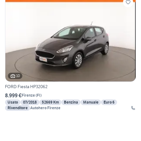
10
FORD Fiesta HP32062
8.999 €
Firenze
(
FI
)
Usato
07/2018
52669 Km
Benzina
Manuale
Euro 6
Rivenditore
Autohero Firenze