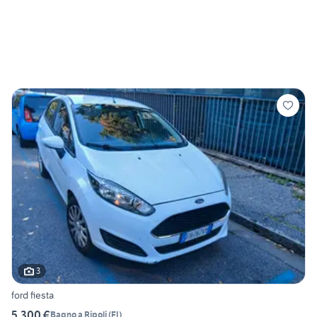
3
ford fiesta
5.300 €
Bagno a Ripoli
(
FI
)