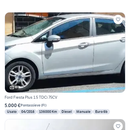
4
Ford Fiesta Plus 1.5 TDCi 75CV
5.000 €
Pontassieve
(
FI
)
Usato
04/2016
136000 Km
Diesel
Manuale
Euro 6b