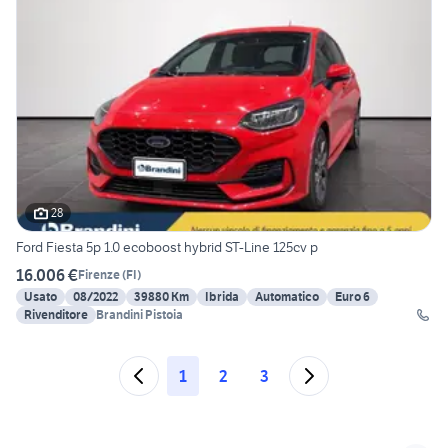
28
Ford Fiesta 5p 1.0 ecoboost hybrid ST-Line 125cv p
16.006 €
Firenze
(
FI
)
Usato
08/2022
39880 Km
Ibrida
Automatico
Euro 6
Rivenditore
Brandini Pistoia
1
2
3