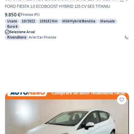
FORD FIESTA 1.0 ECOBOOST HYBRID 125 CV SES TITANIU
9.850 €
Firenze
(
FI
)
Usato
10/2022
138152 Km
Mild Hybrid Benzina
Manuale
Euro 6
Selezione Arval
Rivenditore
Ariel Car Firenze