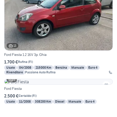
13
Ford Fiesta 1.2 16V 3p. Ghia
1.700 €
Rufina
(
FI
)
Usato
04/2008
215000 Km
Benzina
Manuale
Euro 4
Rivenditore
Passione Auto Rufina
6
Ford Fiesta
2.500 €
Certaldo
(
FI
)
Usato
11/2008
308200 Km
Diesel
Manuale
Euro 4