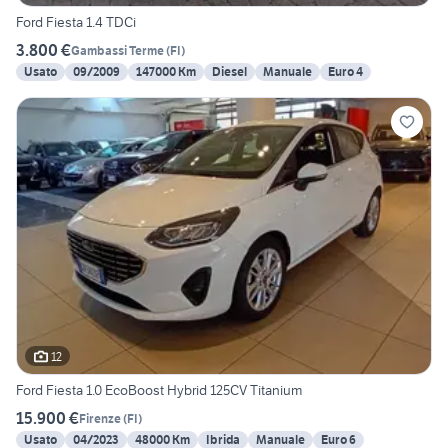
Ford Fiesta 1.4 TDCi
3.800 €
Gambassi Terme
(
FI
)
Usato
09/2009
147000 Km
Diesel
Manuale
Euro 4
12
Ford Fiesta 1.0 EcoBoost Hybrid 125CV Titanium
15.900 €
Firenze
(
FI
)
Usato
04/2023
48000 Km
Ibrida
Manuale
Euro 6