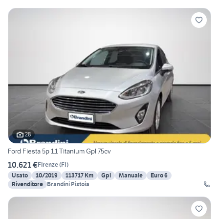
28
Ford Fiesta 5p 1.1 Titanium Gpl 75cv
10.621 €
Firenze
(
FI
)
Usato
10/2019
113717 Km
Gpl
Manuale
Euro 6
Rivenditore
Brandini Pistoia