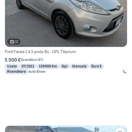
11
Ford Fiesta 1.4 5 porte Bz.- GPL Titanium
5.500 €
Scandicci
(
FI
)
Usato
07/2011
139000 Km
Gpl
Manuale
Euro 5
Rivenditore
Auto Enow