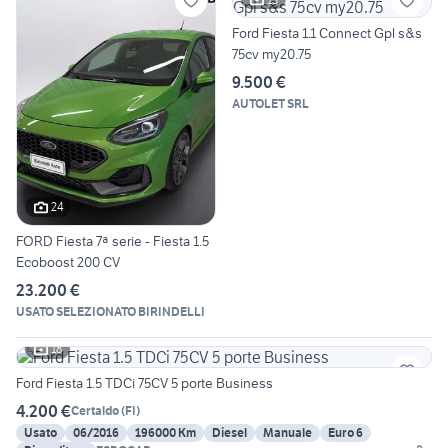
Ford Fiesta 1.1 Connect Gpl s&s
75cv my20.75
9.500 €
AUTOLET SRL
24
FORD Fiesta 7ª serie - Fiesta 1.5
Ecoboost 200 CV
23.200 €
USATO SELEZIONATO BIRINDELLI
18
Ford Fiesta 1.5 TDCi 75CV 5 porte Business
4.200 €
Certaldo
(
FI
)
Usato
06/2016
196000 Km
Diesel
Manuale
Euro 6