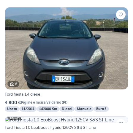
6
Ford fiesta 1.4 diesel
4.800 €
Figline e Incisa Valdarno
(
FI
)
Usato
11/2011
142000 Km
Diesel
Manuale
Euro 5
29
Ford Fiesta 1.0 EcoBoost Hybrid 125CV S&S ST-Line