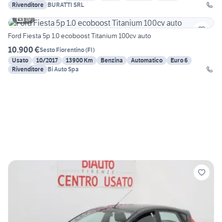
Rivenditore
BURATTI SRL
19
Ford Fiesta 5p 1.0 ecoboost Titanium 100cv auto
10.900 €
Sesto Fiorentino
(
FI
)
Usato
10/2017
13900 Km
Benzina
Automatico
Euro 6
Rivenditore
Bi Auto Spa