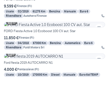
9.599 €
Firenze
(
FI
)
Usato
02/2019
61275 Km
Benzina
Manuale
Euro 6
Rivenditore
Autohero Firenze
10
FORD Fiesta Active 1.0 Ecoboost 100 CV aut. Star
11.850 €
Firenze
(
FI
)
Usato
04/2018
67000 Km
Benzina
Automatico
Euro 6
Rivenditore
Faldi Motors Srl
6
Ford fiesta 2019 AUTOCARRO N1
4.000 €
Pontassieve
(
FI
)
Usato
10/2019
170000 Km
Diesel
Manuale
Euro 6d-TEMP