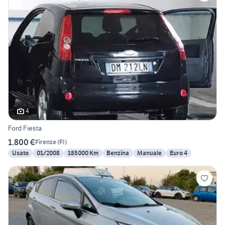
4
Ford Fiesta
1.800 €
Firenze
(
FI
)
Usato
01/2008
185000 Km
Benzina
Manuale
Euro 4