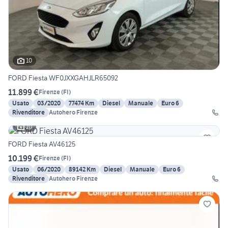
10
FORD Fiesta WF0JXXGAHJLR65092
11.899 €
Firenze
(
FI
)
Usato
03/2020
77474 Km
Diesel
Manuale
Euro 6
Rivenditore
Autohero Firenze
10
FORD Fiesta AV46125
10.199 €
Firenze
(
FI
)
Usato
06/2020
89142 Km
Diesel
Manuale
Euro 6
Rivenditore
Autohero Firenze