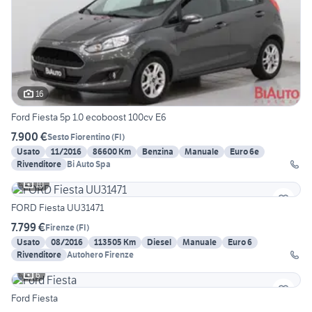
16
Ford Fiesta 5p 1.0 ecoboost 100cv E6
7.900 €
Sesto Fiorentino
(
FI
)
Usato
11/2016
86600 Km
Benzina
Manuale
Euro 6e
Rivenditore
Bi Auto Spa
10
FORD Fiesta UU31471
7.799 €
Firenze
(
FI
)
Usato
08/2016
113505 Km
Diesel
Manuale
Euro 6
Rivenditore
Autohero Firenze
6
Ford Fiesta