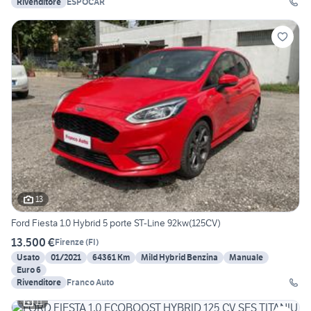
Rivenditore
ESPOCAR
13
Ford Fiesta 1.0 Hybrid 5 porte ST-Line 92kw(125CV)
13.500 €
Firenze
(
FI
)
Usato
01/2021
64361 Km
Mild Hybrid Benzina
Manuale
Euro 6
Rivenditore
Franco Auto
11