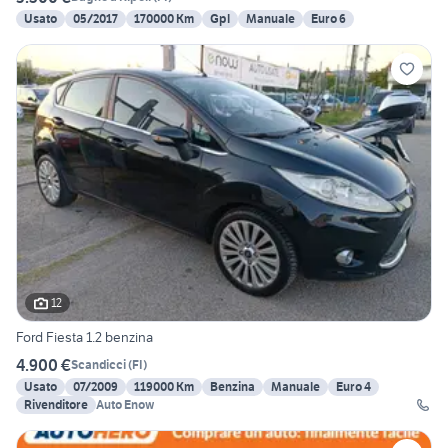
Usato
05/2017
170000 Km
Gpl
Manuale
Euro 6
12
Ford Fiesta 1.2 benzina
4.900 €
Scandicci
(
FI
)
Usato
07/2009
119000 Km
Benzina
Manuale
Euro 4
Rivenditore
Auto Enow