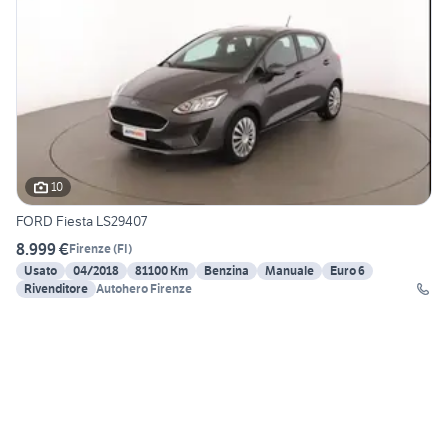
10
FORD Fiesta LS29407
8.999 €
Firenze
(
FI
)
Usato
04/2018
81100 Km
Benzina
Manuale
Euro 6
Rivenditore
Autohero Firenze