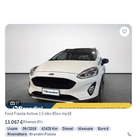
27
Ford Fiesta Active 1.5 tdci 85cv my18
13.067 €
Firenze
(
FI
)
Usato
09/2019
42425 Km
Diesel
Manuale
Euro 6
Rivenditore
Brandini Pistoia