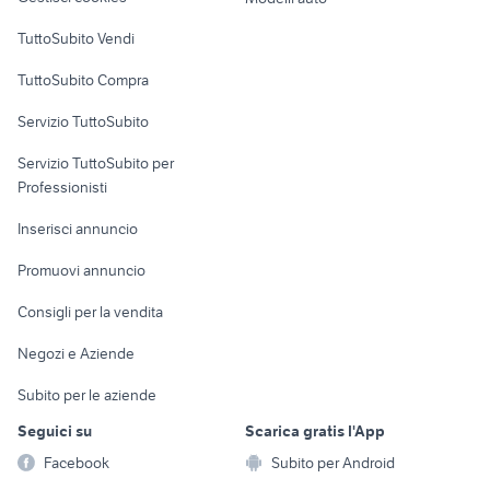
Case vacanza
TuttoSubito Vendi
Uffici e Locali
TuttoSubito Compra
commerciali
Servizio TuttoSubito
elettronica
per la casa e la
sports e hobby
Servizio TuttoSubito per
persona
Informatica
Animali
Professionisti
Arredamento e
Console e
Accessori per
Casalinghi
Inserisci annuncio
Videogiochi
animali
Elettrodomestici
Promuovi annuncio
Audio/Video
Musica e Film
Giardino e Fai da te
Consigli per la vendita
Fotografia
Libri e Riviste
Abbigliamento e
Negozi e Aziende
Telefonia
Strumenti Musicali
Accessori
Subito per le aziende
Sports
Tutto per i bambini
Seguici su
Scarica gratis l'App
Biciclette
Facebook
Subito per Android
Collezionismo