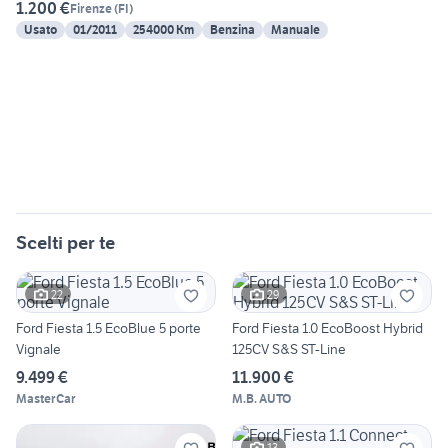
1.200 €
Firenze
(
FI
)
Usato
01/2011
254000 Km
Benzina
Manuale
Scelti per te
22
29
Ford Fiesta 1.5 EcoBlue 5 porte
Ford Fiesta 1.0 EcoBoost Hybrid
Vignale
125CV S&S ST-Line
9.499 €
11.900 €
MasterCar
M.B. AUTO
13