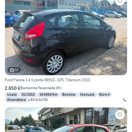
13
Ford Fiesta 1.4 5 porte BENZ- GPL Titanium 2010
2.650 €
Barberino Tavarnelle
(
FI
)
Usato
02/2010
194000 Km
Benzina
Manuale
Euro 4
Rivenditore
LEVICAUTO