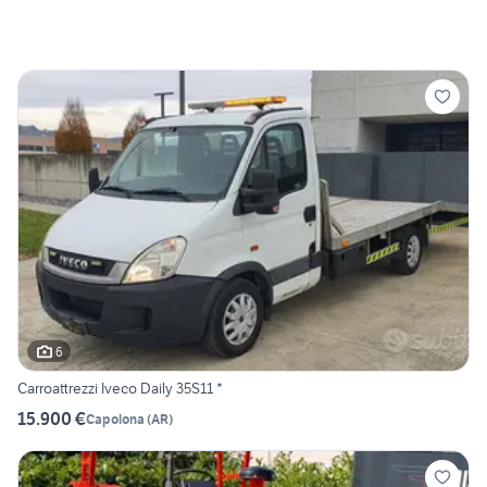
6
Carroattrezzi Iveco Daily 35S11 *
15.900 €
Capolona
(
AR
)