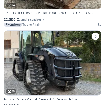
14
FIAT GEOTECH 88-85 C M TRATTORE CINGOLATO CARRO MO
22.500 €
Campi Bisenzio
(
FI
)
Rivenditore
Tractor Affair
19
Antonio Carraro Mach 4 R anno 2019 Reversibile Sno