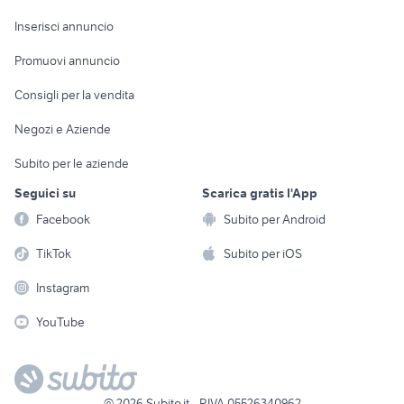
Arredamento e
Console e
Accessori per
Casalinghi
Inserisci annuncio
Videogiochi
animali
Elettrodomestici
Promuovi annuncio
Audio/Video
Musica e Film
Giardino e Fai da te
Consigli per la vendita
Fotografia
Libri e Riviste
Abbigliamento e
Negozi e Aziende
Telefonia
Strumenti Musicali
Accessori
Subito per le aziende
Sports
Tutto per i bambini
Seguici su
Scarica gratis l'App
Biciclette
Facebook
Subito per Android
Collezionismo
TikTok
Subito per iOS
Instagram
YouTube
©
2026
Subito.it - P.IVA 05526340962