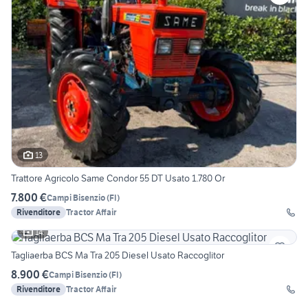
13
Trattore Agricolo Same Condor 55 DT Usato 1.780 Or
7.800 €
Campi Bisenzio
(
FI
)
Rivenditore
Tractor Affair
14
Tagliaerba BCS Ma Tra 205 Diesel Usato Raccoglitor
8.900 €
Campi Bisenzio
(
FI
)
Rivenditore
Tractor Affair