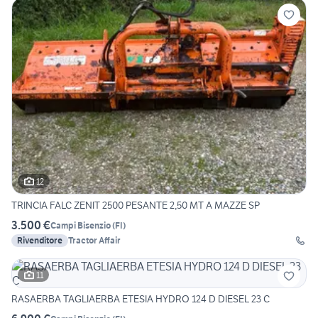
12
TRINCIA FALC ZENIT 2500 PESANTE 2,50 MT A MAZZE SP
3.500 €
Campi Bisenzio
(
FI
)
Rivenditore
Tractor Affair
11
RASAERBA TAGLIAERBA ETESIA HYDRO 124 D DIESEL 23 C