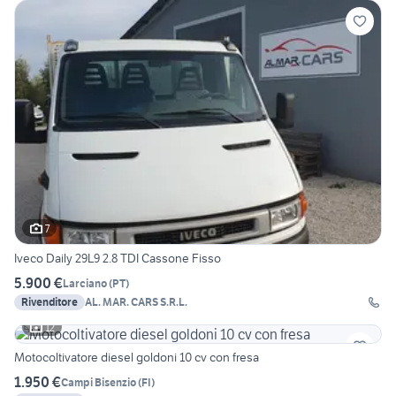
7
Iveco Daily 29L9 2.8 TDI Cassone Fisso
5.900 €
Larciano
(
PT
)
Rivenditore
AL. MAR. CARS S.R.L.
12
Motocoltivatore diesel goldoni 10 cv con fresa
1.950 €
Campi Bisenzio
(
FI
)