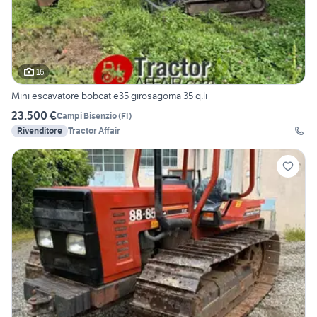
16
Mini escavatore bobcat e35 girosagoma 35 q.li
23.500 €
Campi Bisenzio
(
FI
)
Rivenditore
Tractor Affair