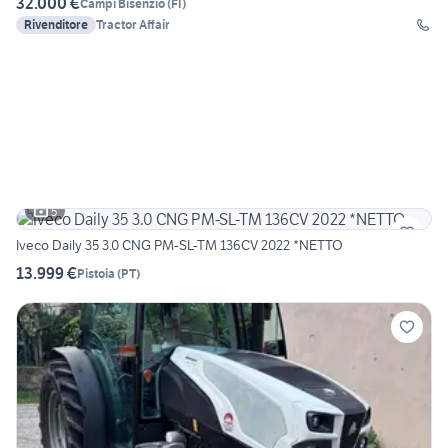
32.000 €
Campi Bisenzio
(
FI
)
Rivenditore
Tractor Affair
5
Iveco Daily 35 3.0 CNG PM-SL-TM 136CV 2022 *NETTO
13.999 €
Pistoia
(
PT
)