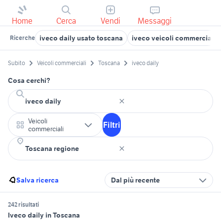
Home
Cerca
Vendi
Messaggi
iveco daily usato toscana
iveco veicoli commerciali 
Ricerche
Subito
Veicoli commerciali
Toscana
iveco daily
Cosa cerchi?
Veicoli
Filtri
commerciali
Salva ricerca
Dal più recente
242 risultati
Iveco daily in Toscana