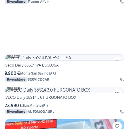
Rivenditore
Tractor Affair
11
Iveco Daily 35S14 IVA ESCLUSA
9.900 €
Monte San Savino
(
AR
)
Rivenditore
SERVICE CAR
14
IVECO Daily 35S14 3.0 FURGONATO BOX
23.990 €
San Miniato
(
PI
)
Rivenditore
AUTOMODA SRL