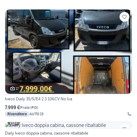
17
Iveco Daily 35/S/E4 2.3 106CV No Iva
7.999 €
Prato
(
PO
)
Rivenditore
AUTO 23
4
Daily Iveco doppia cabina, cassone ribaltabile