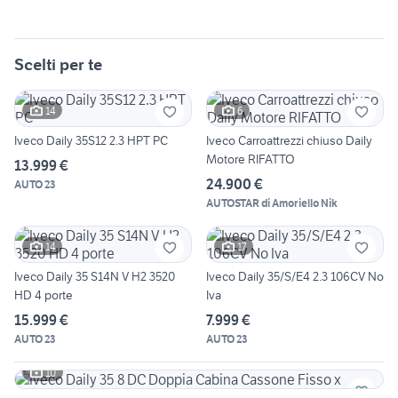
Scelti per te
14
6
Iveco Daily 35S12 2.3 HPT PC
Iveco Carroattrezzi chiuso Daily
Motore RIFATTO
13.999 €
24.900 €
AUTO 23
AUTOSTAR di Amoriello Nik
14
17
Iveco Daily 35 S14N V H2 3520
Iveco Daily 35/S/E4 2.3 106CV No
HD 4 porte
Iva
15.999 €
7.999 €
AUTO 23
AUTO 23
10