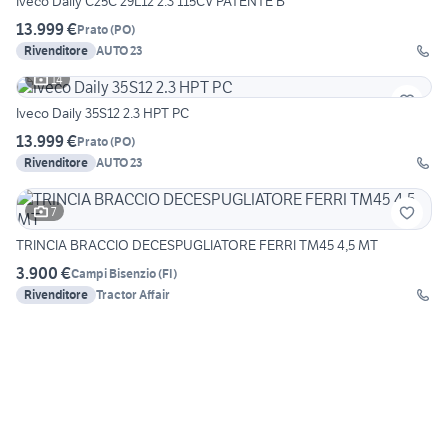
Iveco Daily C25C 29L12 2.3 115CV PATENTE B
13.999 €
Prato
(
PO
)
Rivenditore
AUTO 23
14
Iveco Daily 35S12 2.3 HPT PC
13.999 €
Prato
(
PO
)
Rivenditore
AUTO 23
7
TRINCIA BRACCIO DECESPUGLIATORE FERRI TM45 4,5 MT
3.900 €
Campi Bisenzio
(
FI
)
Rivenditore
Tractor Affair