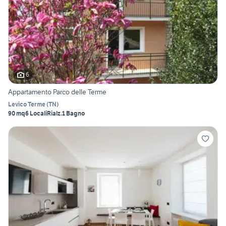
6
Appartamento Parco delle Terme
Levico Terme
(
TN
)
90 mq
6 Locali
Rialz.
1 Bagno