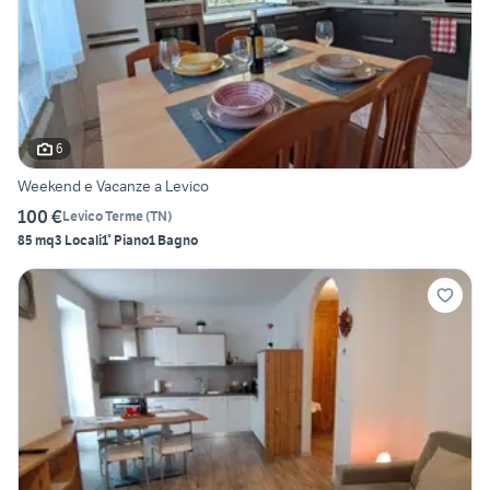
6
Weekend e Vacanze a Levico
100 €
Levico Terme
(
TN
)
85 mq
3 Locali
1° Piano
1 Bagno