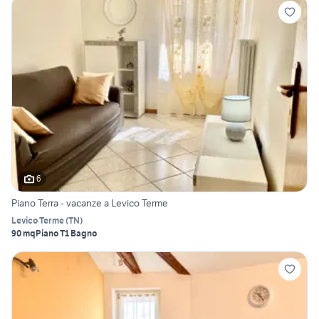
6
Piano Terra - vacanze a Levico Terme
Levico Terme
(
TN
)
90 mq
Piano T
1 Bagno