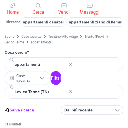
Home
Cerca
Vendi
Messaggi
appartamenti canazei
appartamenti ziano di fiemme
Ricerche
Subito
Case vacanza
Trentino-Alto Adige
Trento (Prov)
Levico Terme
appartamenti
Cosa cerchi?
Case
Filtri
vacanza
Salva ricerca
Dal più recente
31 risultati