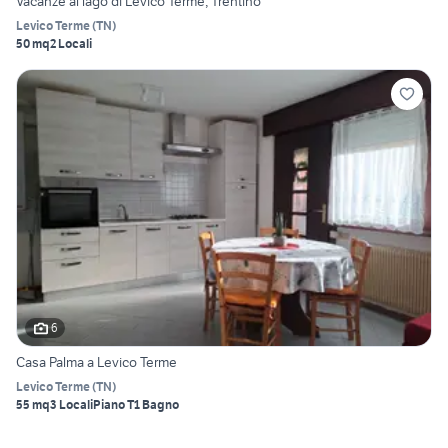
Vacanze al lago di Levico Terme, Trentino
Levico Terme
(
TN
)
50 mq
2 Locali
6
Casa Palma a Levico Terme
Levico Terme
(
TN
)
55 mq
3 Locali
Piano T
1 Bagno