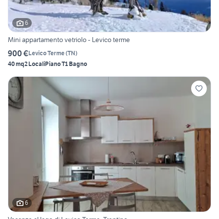
6
Mini appartamento vetriolo - Levico terme
900 €
Levico Terme
(
TN
)
40 mq
2 Locali
Piano T
1 Bagno
6