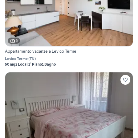
6
Appartamento vacanze a Levico Terme
Levico Terme
(
TN
)
50 mq
2 Locali
2° Piano
1 Bagno