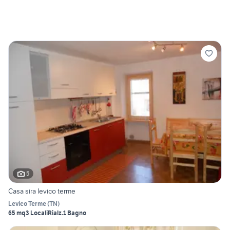
5
Casa sira levico terme
Levico Terme
(
TN
)
65 mq
3 Locali
Rialz.
1 Bagno