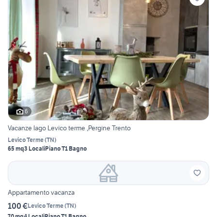
6
Vacanze lago Levico terme ,Pergine Trento
Levico Terme
(
TN
)
65 mq
3 Locali
Piano T
1 Bagno
Appartamento vacanza
100 €
Levico Terme
(
TN
)
70 mq
4 Locali
Piano T
1 Bagno