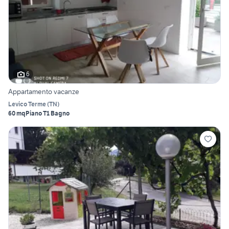
6
Appartamento vacanze
Levico Terme
(
TN
)
60 mq
Piano T
1 Bagno