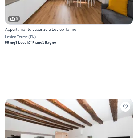
6
Appartamento vacanze a Levico Terme
Levico Terme
(
TN
)
55 mq
3 Locali
2° Piano
1 Bagno