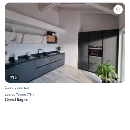
6
Case vacanza
Levico Terme
(
TN
)
80 mq
1 Bagno