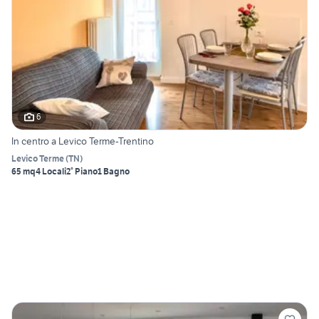
6
In centro a Levico Terme-Trentino
Levico Terme
(
TN
)
65 mq
4 Locali
2° Piano
1 Bagno