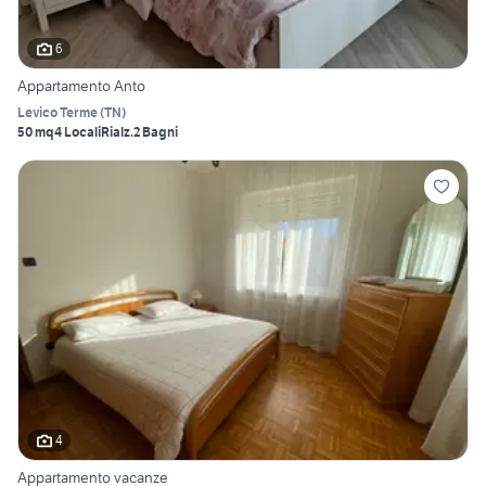
6
Appartamento Anto
Levico Terme
(
TN
)
50 mq
4 Locali
Rialz.
2 Bagni
4
Appartamento vacanze