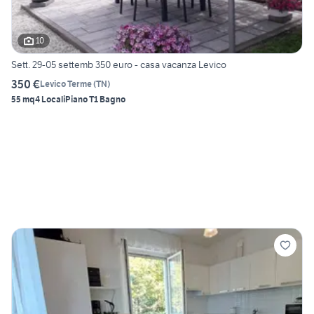
10
Sett. 29-05 settemb 350 euro - casa vacanza Levico
350 €
Levico Terme
(
TN
)
55 mq
4 Locali
Piano T
1 Bagno