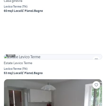
Casa ginevra
Levico Terme
(
TN
)
60 mq
3 Locali
1° Piano
1 Bagno
5
Estate Levico Terme
Levico Terme
(
TN
)
53 mq
2 Locali
1° Piano
1 Bagno