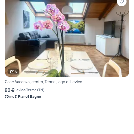
6
Case Vacanza, centro, Terme, lago di Levico
90 €
Levico Terme
(
TN
)
70 mq
1° Piano
1 Bagno