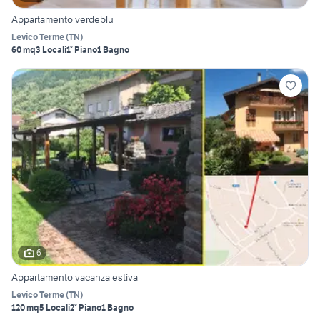
Appartamento verdeblu
Levico Terme
(
TN
)
60 mq
3 Locali
1° Piano
1 Bagno
6
Appartamento vacanza estiva
Levico Terme
(
TN
)
120 mq
5 Locali
2° Piano
1 Bagno