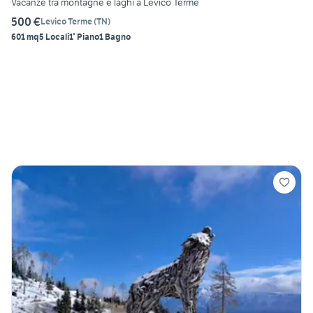
Vacanze tra montagne e laghi a Levico Terme
500 €
Levico Terme
(
TN
)
601 mq
5 Locali
1° Piano
1 Bagno