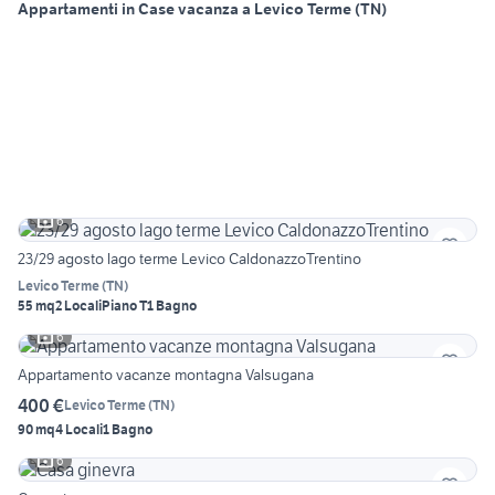
Appartamenti in Case vacanza a Levico Terme (TN)
6
23/29 agosto lago terme Levico CaldonazzoTrentino
Levico Terme
(
TN
)
55 mq
2 Locali
Piano T
1 Bagno
6
Appartamento vacanze montagna Valsugana
400 €
Levico Terme
(
TN
)
90 mq
4 Locali
1 Bagno
6