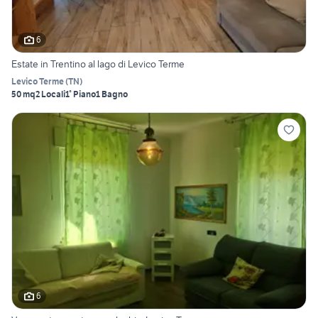
6
Estate in Trentino al lago di Levico Terme
Levico Terme
(
TN
)
50 mq
2 Locali
1° Piano
1 Bagno
6