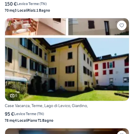
150 €
Levico Terme
(
TN
)
70 mq
3 Locali
Rialz.
1 Bagno
6
Case Vacanza, Terme, Lago di Levico, Giardino,
95 €
Levico Terme
(
TN
)
78 mq
4 Locali
Piano T
1 Bagno