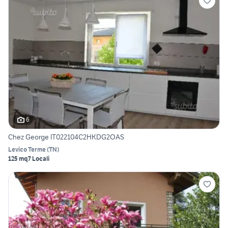
6
Chez George IT022104C2HKDG2OAS
Levico Terme
(
TN
)
125 mq
7 Locali