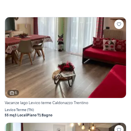
6
Vacanze lago Levico terme Caldonazzo Trentino
Levico Terme
(
TN
)
55 mq
3 Locali
Piano T
1 Bagno