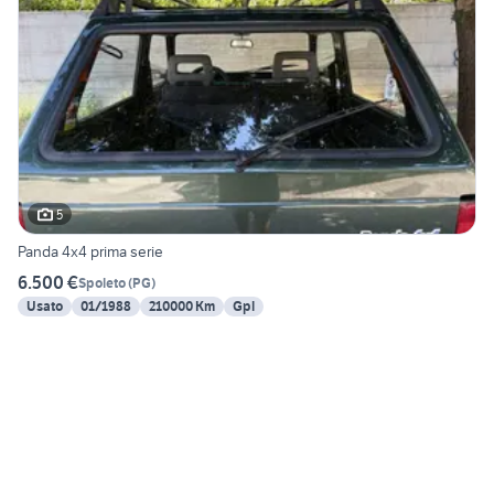
5
Panda 4x4 prima serie
6.500 €
Spoleto
(
PG
)
Usato
01/1988
210000 Km
Gpl