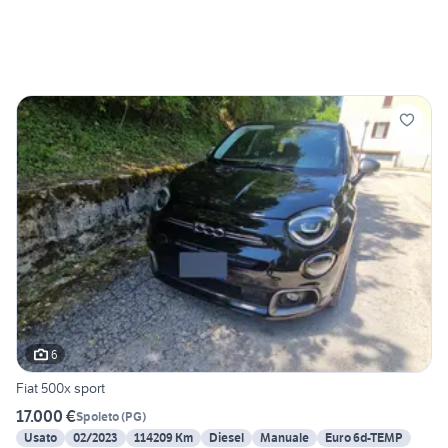
6
Fiat 500x sport
17.000 €
Spoleto
(
PG
)
Usato
02/2023
114209 Km
Diesel
Manuale
Euro 6d-TEMP