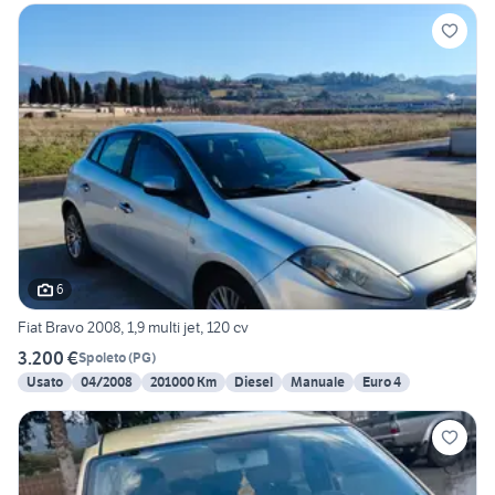
6
Fiat Bravo 2008, 1,9 multi jet, 120 cv
3.200 €
Spoleto
(
PG
)
Usato
04/2008
201000 Km
Diesel
Manuale
Euro 4