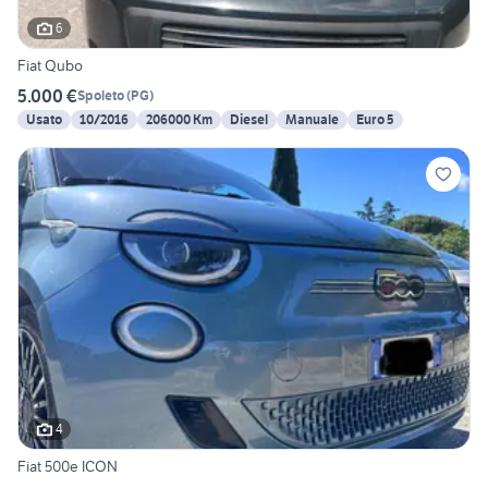
6
Fiat Qubo
5.000 €
Spoleto
(
PG
)
Usato
10/2016
206000 Km
Diesel
Manuale
Euro 5
4
Fiat 500e ICON