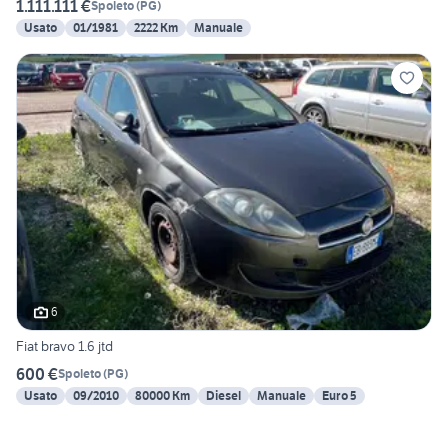
1.111.111 €
Spoleto
(
PG
)
Usato
01/1981
2222 Km
Manuale
6
Fiat bravo 1.6 jtd
600 €
Spoleto
(
PG
)
Usato
09/2010
80000 Km
Diesel
Manuale
Euro 5