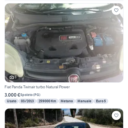
6
Fiat Panda Twinair turbo Natural Power
3.000 €
Spoleto
(
PG
)
Usato
03/2013
259000 Km
Metano
Manuale
Euro 5