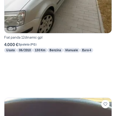
4
Fiat panda 12dinamic gpl
4.000 €
Spoleto
(
PG
)
Usato
06/2010
130 Km
Benzina
Manuale
Euro 4