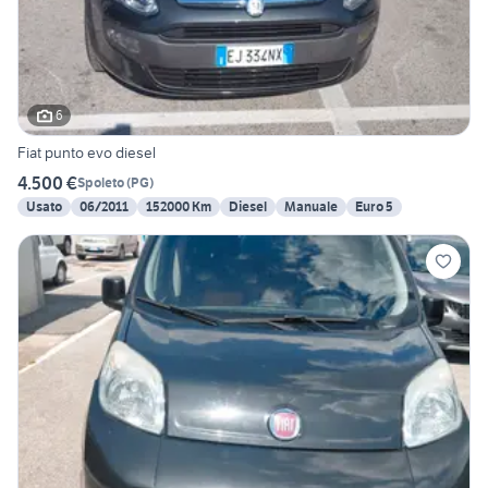
6
Fiat punto evo diesel
4.500 €
Spoleto
(
PG
)
Usato
06/2011
152000 Km
Diesel
Manuale
Euro 5