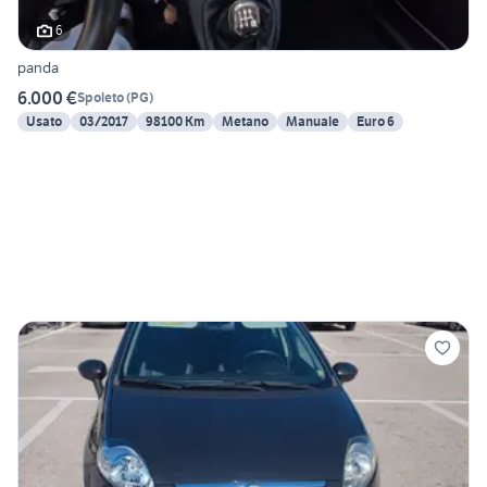
6
panda
6.000 €
Spoleto
(
PG
)
Usato
03/2017
98100 Km
Metano
Manuale
Euro 6