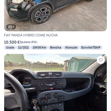
6
FIAT PANDA HYBRD COME NUOVA
10.500 €
Spoleto
(
PG
)
Usato
11/2021
19500 Km
Benzina
Manuale
Euro 6d-TEMP