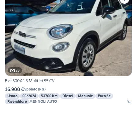
20
Fiat 500X 1.3 MultiJet 95 CV
16.900 €
Spoleto
(
PG
)
Usato
02/2024
53700 Km
Diesel
Manuale
Euro 6e
Rivenditore
MENNOLI AUTO