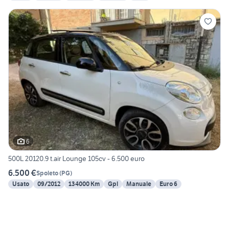
6
500L 20120.9 t.air Lounge 105cv - 6.500 euro
6.500 €
Spoleto
(
PG
)
Usato
09/2012
134000 Km
Gpl
Manuale
Euro 6