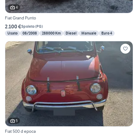
4
Fiat Grand Punto
2.100 €
Spoleto
(
PG
)
Usato
08/2008
288000 Km
Diesel
Manuale
Euro 4
5
Fiat 500 d epoca