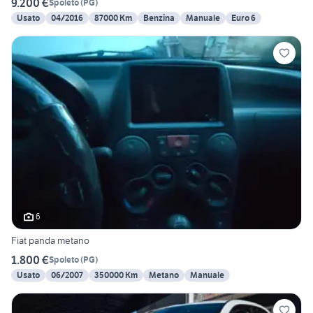
9.200 €
Spoleto
(
PG
)
Usato
04/2016
87000 Km
Benzina
Manuale
Euro 6
6
Fiat panda metano
1.800 €
Spoleto
(
PG
)
Usato
06/2007
350000 Km
Metano
Manuale