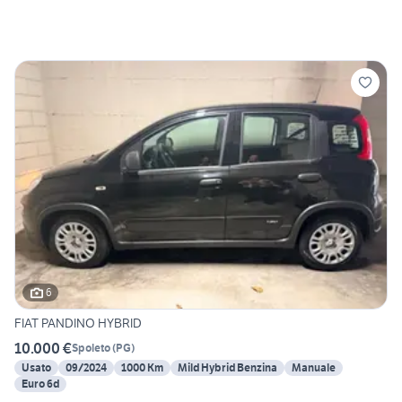
6
FIAT PANDINO HYBRID
10.000 €
Spoleto
(
PG
)
Usato
09/2024
1000 Km
Mild Hybrid Benzina
Manuale
Euro 6d