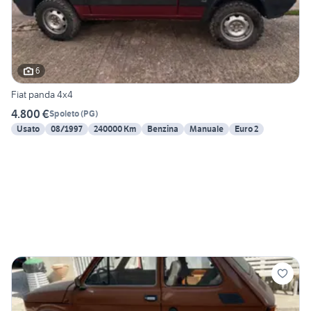
6
Fiat panda 4x4
4.800 €
Spoleto
(
PG
)
Usato
08/1997
240000 Km
Benzina
Manuale
Euro 2