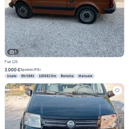
5
Fiat 126
3.000 €
Spoleto
(
PG
)
Usato
09/1981
100382 Km
Benzina
Manuale