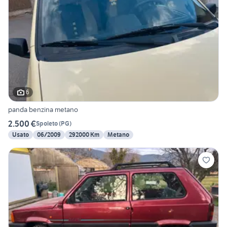
6
panda benzina metano
2.500 €
Spoleto
(
PG
)
Usato
06/2009
292000 Km
Metano