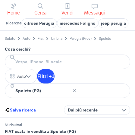
Home
Cerca
Vendi
Messaggi
citroen Perugia
mercedes Foligno
jeep perugia
f
Ricerche
Subito
Auto
Fiat
Umbria
Perugia (Prov)
Spoleto
Cosa cerchi?
Filtri +1
Auto
Salva ricerca
Dal più recente
31 risultati
FIAT usata in vendita a Spoleto (PG)