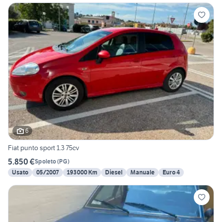
6
Fiat punto sport 1.3 75cv
5.850 €
Spoleto
(
PG
)
Usato
05/2007
193000 Km
Diesel
Manuale
Euro 4