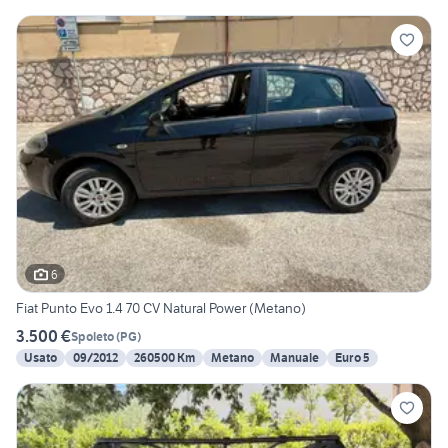
6
Fiat Punto Evo 1.4 70 CV Natural Power (Metano)
3.500 €
Spoleto
(
PG
)
Usato
09/2012
260500 Km
Metano
Manuale
Euro 5