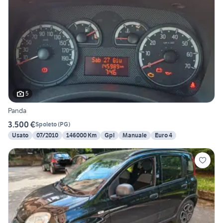
5
Panda
3.500 €
Spoleto
(
PG
)
Usato
07/2010
146000 Km
Gpl
Manuale
Euro 4