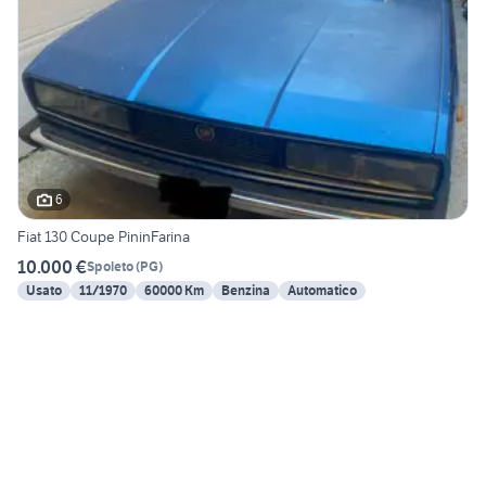
6
Fiat 130 Coupe PininFarina
10.000 €
Spoleto
(
PG
)
Usato
11/1970
60000 Km
Benzina
Automatico