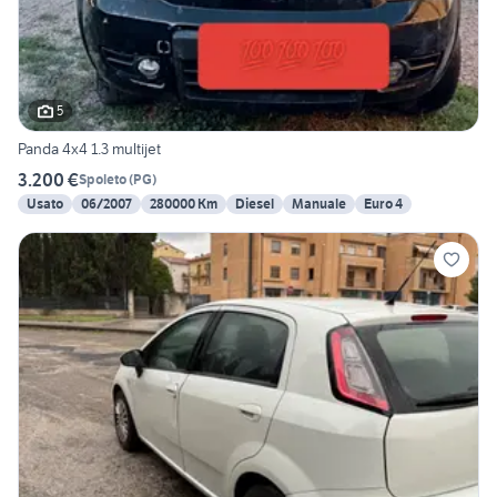
5
Panda 4x4 1.3 multijet
3.200 €
Spoleto
(
PG
)
Usato
06/2007
280000 Km
Diesel
Manuale
Euro 4