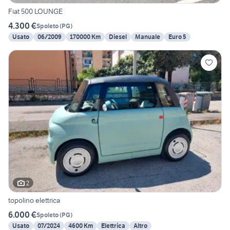
Fiat 500 LOUNGE
4.300 €
Spoleto
(
PG
)
Usato
06/2009
170000 Km
Diesel
Manuale
Euro 5
2
topolino elettrica
6.000 €
Spoleto
(
PG
)
Usato
07/2024
4600 Km
Elettrica
Altro