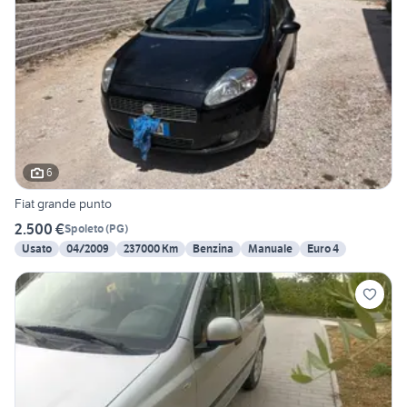
6
Fiat grande punto
2.500 €
Spoleto
(
PG
)
Usato
04/2009
237000 Km
Benzina
Manuale
Euro 4