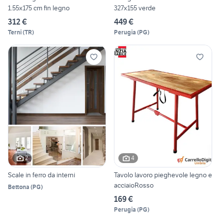
1.55x175 cm fin legno
327x155 verde
312 €
449 €
Terni
(
TR
)
Perugia
(
PG
)
2
4
Scale in ferro da interni
Tavolo lavoro pieghevole legno e
acciaioRosso
Bettona
(
PG
)
169 €
Perugia
(
PG
)