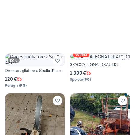
Vetrina
6
SPACCALEGNA IDRAULICI
Decespugliatore a Spalla 42 cc
1.300 €
120 €
Spoleto
(
PG
)
Perugia
(
PG
)