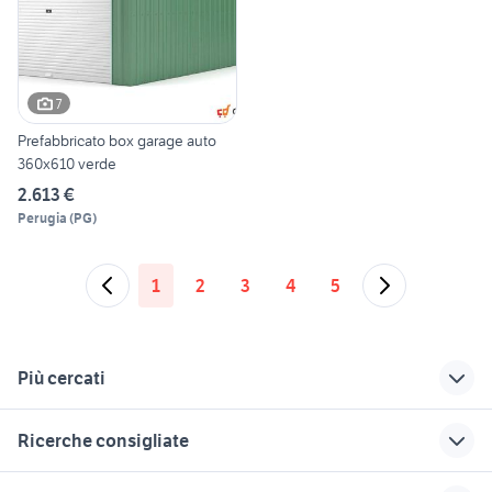
7
Prefabbricato box garage auto
360x610 verde
2.613 €
Perugia
(
PG
)
1
2
3
4
5
Più cercati
Correlati
Richerche simili
Suggerimenti
Ricerche consigliate
fiorino pick up
lavoro ivrea
candidati in cerca di
lavoro bergamo
motorino 50 usato napoli
ermellino
parrocchetto dal
maltipoo toy