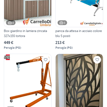
4
6
Box giardino in lamiera zincata
panca da attesa in acciaio colore
327x155 tortora
blu 5 posti
449 €
213 €
Perugia
(
PG
)
Perugia
(
PG
)