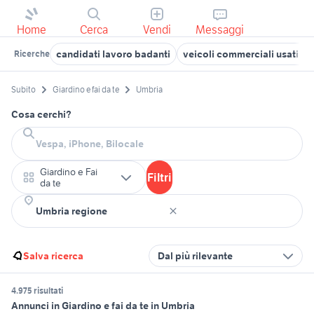
Home
Cerca
Vendi
Messaggi
candidati lavoro badanti
veicoli commerciali usati sic
Ricerche
Subito
Giardino e fai da te
Umbria
Cosa cerchi?
Giardino e Fai
Filtri
da te
Salva ricerca
Dal più rilevante
4.975 risultati
Annunci in Giardino e fai da te in Umbria