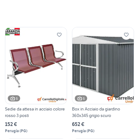
6
6
Sedie da attesa in acciaio colore
Box in Acciaio da giardino
rosso 3 posti
360x345 grigio scuro
152 €
652 €
Perugia
(
PG
)
Perugia
(
PG
)