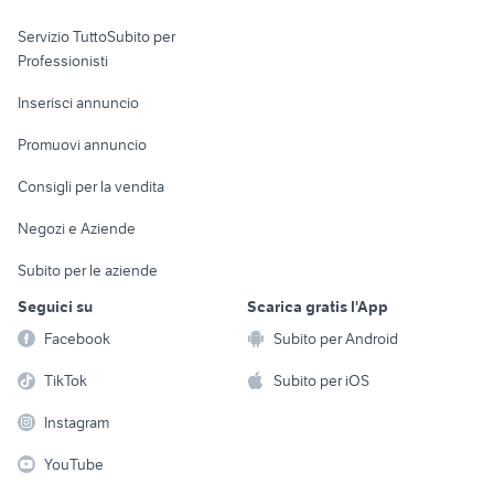
elettronica
per la casa e la
sports e hobby
Servizio TuttoSubito per
persona
Informatica
Animali
Professionisti
Arredamento e
Console e
Accessori per
Casalinghi
Inserisci annuncio
Videogiochi
animali
Elettrodomestici
Promuovi annuncio
Audio/Video
Musica e Film
Giardino e Fai da te
Consigli per la vendita
Fotografia
Libri e Riviste
Abbigliamento e
Negozi e Aziende
Telefonia
Strumenti Musicali
Accessori
Subito per le aziende
Sports
Tutto per i bambini
Seguici su
Scarica gratis l'App
Biciclette
Facebook
Subito per Android
Collezionismo
TikTok
Subito per iOS
Instagram
YouTube