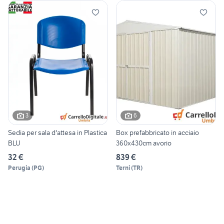
3
6
Sedia per sala d'attesa in Plastica
Box prefabbricato in acciaio
BLU
360x430cm avorio
32 €
839 €
Perugia
(
PG
)
Terni
(
TR
)