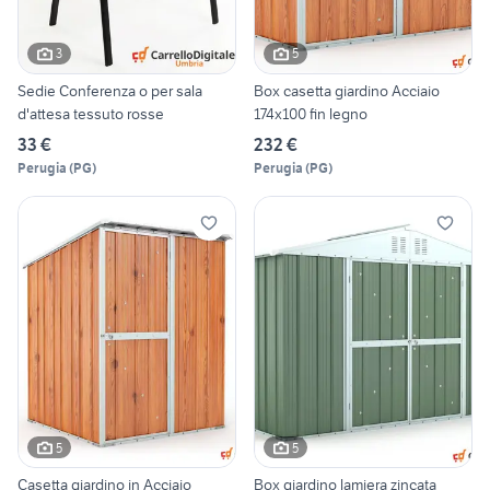
3
5
Sedie Conferenza o per sala
Box casetta giardino Acciaio
d'attesa tessuto rosse
174x100 fin legno
33 €
232 €
Perugia
(
PG
)
Perugia
(
PG
)
5
5
Casetta giardino in Acciaio
Box giardino lamiera zincata