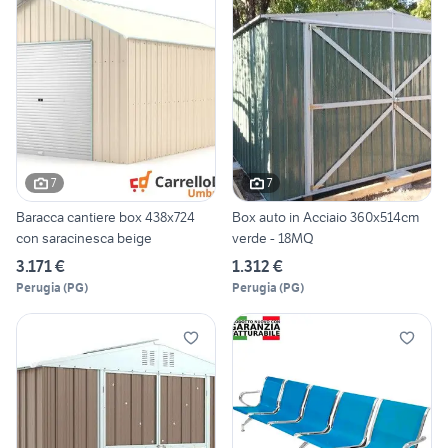
7
7
Baracca cantiere box 438x724
Box auto in Acciaio 360x514cm
con saracinesca beige
verde - 18MQ
3.171 €
1.312 €
Perugia
(
PG
)
Perugia
(
PG
)