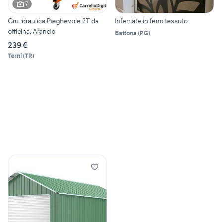
7
Gru idraulica Pieghevole 2T da
Inferriate in ferro tessuto
officina. Arancio
Bettona
(
PG
)
239 €
Terni
(
TR
)