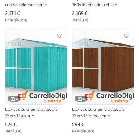
con saracinesca verde
360x762cm grigio chiaro
3.171 €
3.169 €
Perugia
(
PG
)
Terni
(
TR
)
4
4
Box struttura lamiera Acciaio
Box struttura lamiera Acciaio
327x307 azzurro
327x307 legno scuro
574 €
599 €
Terni
(
TR
)
Perugia
(
PG
)