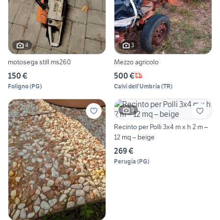
4
3
motosega still ms260
Mezzo agricolo
150 €
500 €
Foligno
(
PG
)
Calvi dell'Umbria
(
TR
)
9
Recinto per Polli 3x4 m x h 2 m –
12 mq – beige
269 €
Perugia
(
PG
)