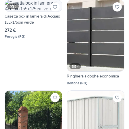
5
Casetta box in lamiera di Acciaio
155x175cm verde
272 €
Perugia
(
PG
)
2
Ringhiera a doghe economica
Bettona
(
PG
)