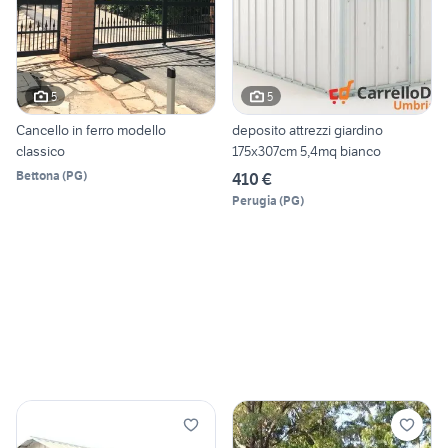
5
5
Cancello in ferro modello
deposito attrezzi giardino
classico
175x307cm 5,4mq bianco
Bettona
(
PG
)
410 €
Perugia
(
PG
)