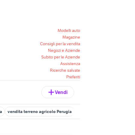
Modelli auto
Magazine
Consigli per la vendita
Negozi e Aziende
Subito per le Aziende
Assistenza
Ricerche salvate
Preferiti
Vendi
ia
vendita terreno agricolo Perugia
terreni in vendita orvieto
v