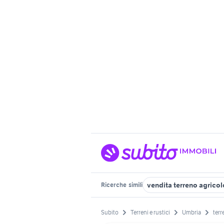
vendita terreno agricol
Ricerche
simili
Subito
Terreni e rustici
Umbria
terr