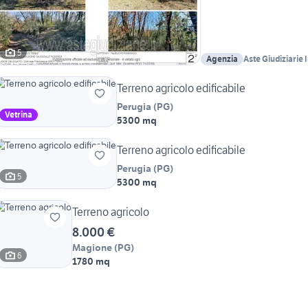
5
Agenzia
Aste Giudiziarie 
Terreno agricolo edificabile
Perugia
(
PG
)
Vetrina
5300 mq
Terreno agricolo edificabile
Perugia
(
PG
)
5
5300 mq
Terreno agricolo
8.000 €
Magione
(
PG
)
6
1780 mq