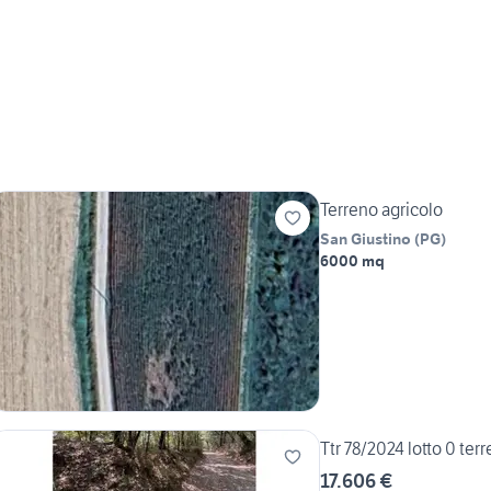
Terreno agricolo
San Giustino
(
PG
)
6000 mq
Ttr 78/2024 lotto 0 ter
17.606 €