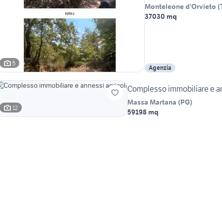
Monteleone d'Orvieto
(
37030 mq
5
Agenzia
Complesso immobiliare e an
Massa Martana
(
PG
)
12
59198 mq