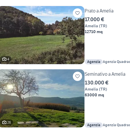
Prato a Amelia
17.000 €
Amelia
(
TR
)
12710 mq
4
Agenzia
Agenzia Quadra
Seminativo a Amelia
130.000 €
Amelia
(
TR
)
63000 mq
26
Agenzia
Agenzia Quadra