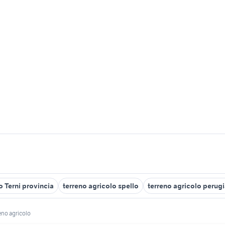
o Terni provincia
terreno agricolo spello
terreno agricolo perug
eno agricolo