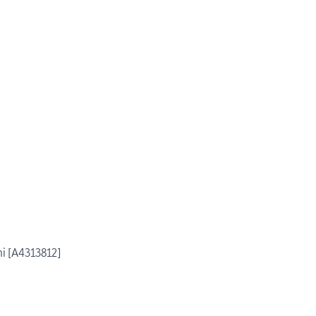
hi [A4313812]