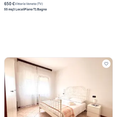
650 €
Vittorio Veneto
(
TV
)
55 mq
3 Locali
Piano T
1 Bagno