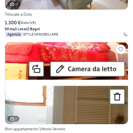
17
Trilocale a Dolo
1.300 €
Dolo
(
VE
)
90 mq
3 Locali
2 Bagni
Agenzia
STYLE IMMOBILIARE
2
Mini appartamento Vittorio Veneto