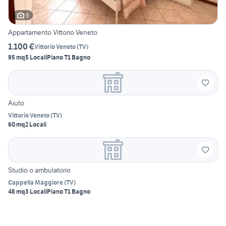
6
Appartamento Vittorio Veneto
1.100 €
Vittorio Veneto
(
TV
)
95 mq
5 Locali
Piano T
1 Bagno
Aiuto
Vittorio Veneto
(
TV
)
60 mq
2 Locali
Studio o ambulatorio
Cappella Maggiore
(
TV
)
48 mq
3 Locali
Piano T
1 Bagno