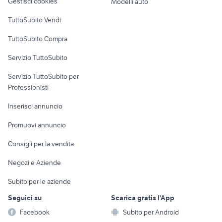
fiat 55-66
case in affitto orvieto
Gestisci cookies
Modelli auto
affitto appartamenti
Case vacanza
appartamenti in vendita iglesias
case mare toscana
este Veneto
TuttoSubito Vendi
Uffici e Locali
TuttoSubito Compra
commerciali
Servizio TuttoSubito
elettronica
per la casa e la
sports e hobby
Servizio TuttoSubito per
persona
Informatica
Animali
Professionisti
Arredamento e
Console e
Accessori per
Casalinghi
Inserisci annuncio
Videogiochi
animali
Elettrodomestici
Promuovi annuncio
Audio/Video
Musica e Film
Giardino e Fai da te
Consigli per la vendita
Fotografia
Libri e Riviste
Abbigliamento e
Negozi e Aziende
Telefonia
Strumenti Musicali
Accessori
Subito per le aziende
Sports
Tutto per i bambini
Seguici su
Scarica gratis l'App
Biciclette
Facebook
Subito per Android