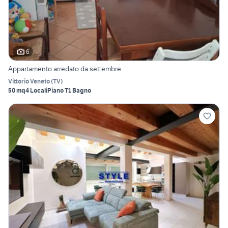
6
Appartamento arredato da settembre
Vittorio Veneto
(
TV
)
50 mq
4 Locali
Piano T
1 Bagno