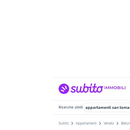
appartamenti san toma
Ricerche
simili
Subito
Appartamenti
Veneto
Bellu