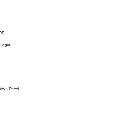
RE
 Bagni
ldo - Pecol