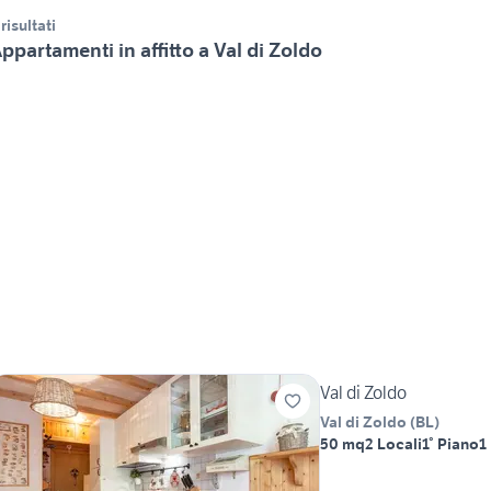
 risultati
ppartamenti in affitto a Val di Zoldo
Val di Zoldo
Val di Zoldo
(
BL
)
50 mq
2 Locali
1° Piano
1