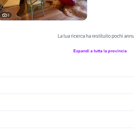
6
La tua ricerca ha restituito pochi ann
Espandi a tutta la provincia
icherche simili
Suggerimenti
ffitto appartamenti cucine Verona
bilocali castelnuovo del garda
rovincia
appartamenti in vendita
appartamenti san vit
affitto appartamenti bassano del
e toscana
aosta
tagliamento
ffitto appartamenti bassano Veneto
grappa Vicenza provincia
ppartamenti mussolente
appartamenti san martino di venezz
endita lainate
case in affitto orvieto
case in vendita ca
lavoro e servizi
elettronica
per la casa e la