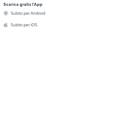
garda
a
Scarica gratis l'App
Animali
privati
case in vendita civitella
Subito per Android
ento e
casanova
Accessori per animali
hi
Subito per iOS
piattaia cucina
Musica e Film
omestici
Libri e Riviste
e Fai da te
Strumenti Musicali
amento e
ri
Sports
 i bambini
Biciclette
Collezionismo