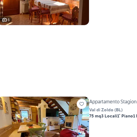
6
Appartamento Stagiona
Val di Zoldo
(
BL
)
75 mq
3 Locali
1° Piano
1