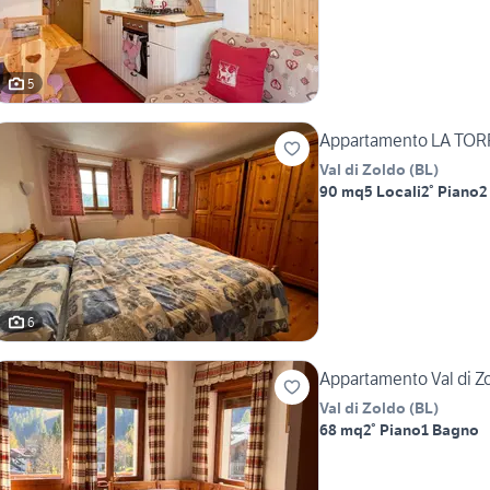
5
Appartamento LA TOR
Val di Zoldo
(
BL
)
90 mq
5 Locali
2° Piano
2
6
Appartamento Val di Zo
Val di Zoldo
(
BL
)
68 mq
2° Piano
1 Bagno