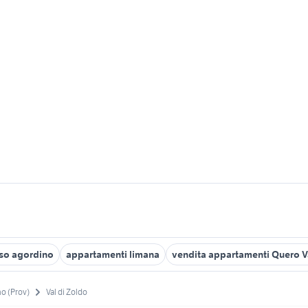
so agordino
appartamenti limana
vendita appartamenti Quero V
no (Prov)
Val di Zoldo